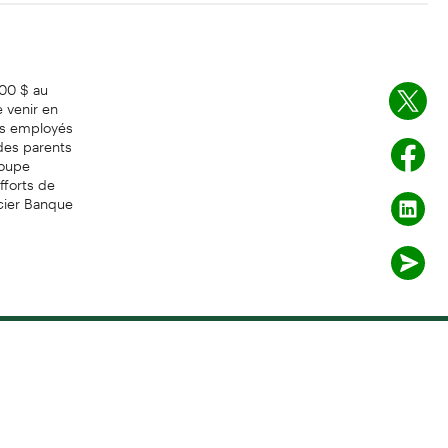
00 $ au
 venir en
os employés
 des parents
roupe
fforts de
cier Banque