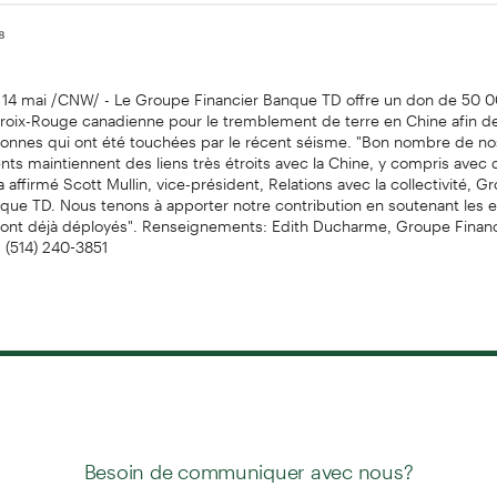
08
14 mai /CNW/ - Le Groupe Financier Banque TD offre un don de 50 0
Croix-Rouge canadienne pour le tremblement de terre en Chine afin de
sonnes qui ont été touchées par le récent séisme. "Bon nombre de n
ents maintiennent des liens très étroits avec la Chine, y compris avec
a affirmé Scott Mullin, vice-président, Relations avec la collectivité, G
que TD. Nous tenons à apporter notre contribution en soutenant les e
sont déjà déployés". Renseignements: Edith Ducharme, Groupe Finan
: (514) 240-3851
Besoin de communiquer avec nous?