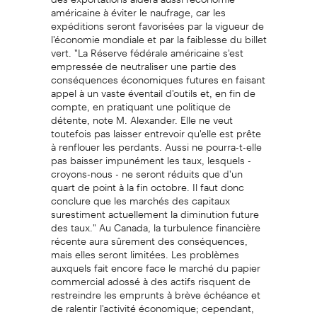
américaine à éviter le naufrage, car les
expéditions seront favorisées par la vigueur de
l'économie mondiale et par la faiblesse du billet
vert. "La Réserve fédérale américaine s'est
empressée de neutraliser une partie des
conséquences économiques futures en faisant
appel à un vaste éventail d'outils et, en fin de
compte, en pratiquant une politique de
détente, note M. Alexander. Elle ne veut
toutefois pas laisser entrevoir qu'elle est prête
à renflouer les perdants. Aussi ne pourra-t-elle
pas baisser impunément les taux, lesquels -
croyons-nous - ne seront réduits que d'un
quart de point à la fin octobre. Il faut donc
conclure que les marchés des capitaux
surestiment actuellement la diminution future
des taux." Au Canada, la turbulence financière
récente aura sûrement des conséquences,
mais elles seront limitées. Les problèmes
auxquels fait encore face le marché du papier
commercial adossé à des actifs risquent de
restreindre les emprunts à brève échéance et
de ralentir l'activité économique; cependant,
l'impact devrait être négligeable et disparaître