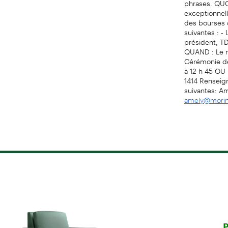
exceptionnell
des bourses d
suivantes : -
président, TD
QUAND : Le ma
Cérémonie de 
à 12 h 45 OU 
1414 Renseig
suivantes: Am
amely@mori
P