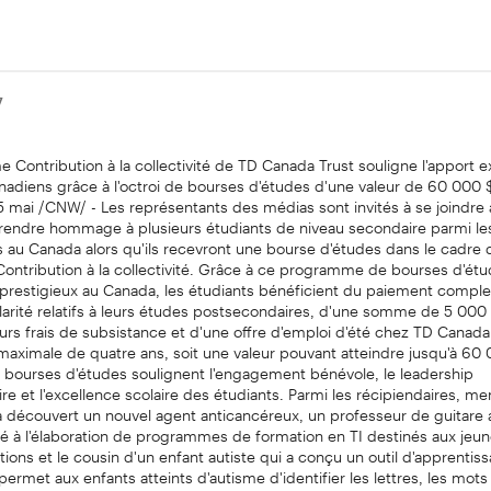
7
Contribution à la collectivité de TD Canada Trust souligne l'apport 
nadiens grâce à l'octroi de bourses d'études d'une valeur de 60 000
5 mai /CNW/ - Les représentants des médias sont invités à se joindre
e rendre hommage à plusieurs étudiants de niveau secondaire parmi le
 au Canada alors qu'ils recevront une bourse d'études dans le cadre 
ntribution à la collectivité. Grâce à ce programme de bourses d'étu
 prestigieux au Canada, les étudiants bénéficient du paiement comple
larité relatifs à leurs études postsecondaires, d'une somme de 5 000
urs frais de subsistance et d'une offre d'emploi d'été chez TD Canada
aximale de quatre ans, soit une valeur pouvant atteindre jusqu'à 60
s bourses d'études soulignent l'engagement bénévole, le leadership
 et l'excellence scolaire des étudiants. Parmi les récipiendaires, m
a découvert un nouvel agent anticancéreux, un professeur de guitare
ré à l'élaboration de programmes de formation en TI destinés aux jeu
ions et le cousin d'un enfant autiste qui a conçu un outil d'apprentiss
ermet aux enfants atteints d'autisme d'identifier les lettres, les mots 
 : Des héros locaux dont on soulignera l'excellence scolaire et la con