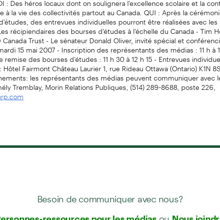
e à la vie des collectivités partout au Canada. QUI : Après la cérémon
'études, des entrevues individuelles pourront être réalisées avec le
 Les récipiendaires des bourses d'études à l'échelle du Canada - Tim H
 Canada Trust - Le sénateur Donald Oliver, invité spécial et conférenci
rdi 15 mai 2007 - Inscription des représentants des médias : 11 h à 1
remise des bourses d'études : 11 h 30 à 12 h 15 - Entrevues individuel
: Hôtel Fairmont Château Laurier 1, rue Rideau Ottawa (Ontario) K1N 8
nements: les représentants des médias peuvent communiquer avec l
ély Tremblay, Morin Relations Publiques, (514) 289-8688, poste 226,
nrp.com
Besoin de communiquer avec nous?
ou
ersonnes-ressources pour les médias
Nous joind