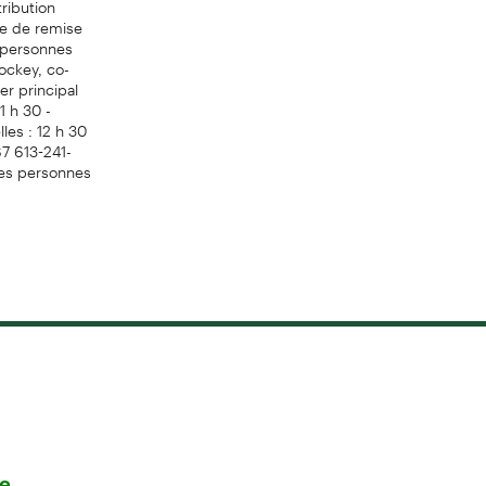
ie de remise
s personnes
ockey, co-
er principal
1 h 30 -
les : 12 h 30
S7 613-241-
es personnes
re