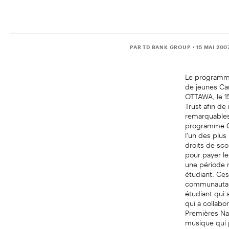
PAR TD BANK GROUP
• 15 MAI 200
Le programme 
de jeunes Ca
OTTAWA, le 1
Trust afin d
remarquables
programme Co
l'un des plus
droits de sco
pour payer le
une période m
étudiant. Ce
communautaire
étudiant qui 
qui a collabo
Premières Nat
musique qui p
phrases. QUOI