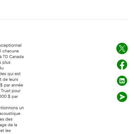
exceptionnel
 $ chacune
 à TD Canada
s plus
du
des qui est
t de leurs
 $ par année
 Trust pour
 000 $ par
entionnons un
 acoustique
nes des
age de la
et les
tribution