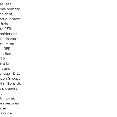
breuses
t pas compte
résident,
omatiquement
frais
tre RER.
incidences
urs de votre
firme Mme
on RER est
ohn See,
 TD
r à la
int une
Banque TD La
lation Groupe
4 millions de
s plusieurs
et
trimoine,
les services
vices
 Groupe
 financiers en