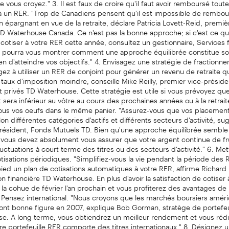
 à un RER. "Trop de Canadiens pensent qu'il est impossible de rembou
n épargnant en vue de la retraite, déclare Patricia Lovett-Reid, premiè
TD Waterhouse Canada. Ce n'est pas la bonne approche; si c'est ce qu
tiser à votre RER cette année, consultez un gestionnaire, Services f
Il pourra vous montrer comment une approche équilibrée constitue so
n d'atteindre vos objectifs." 4. Envisagez une stratégie de fractionn
ez à utiliser un RER de conjoint pour générer un revenu de retraite qu
n taux d'imposition moindre, conseille Mike Reilly, premier vice-préside
privés TD Waterhouse. Cette stratégie est utile si vous prévoyez qu
t sera inférieur au vôtre au cours des prochaines années ou à la retrait
ous vos oeufs dans le même panier. "Assurez-vous que vos placement
elon différentes catégories d'actifs et différents secteurs d'activité, s
président, Fonds Mutuels TD. Bien qu'une approche équilibrée semble
 vous devez absolument vous assurer que votre argent continue de fru
luctuations à court terme des titres ou des secteurs d'activité." 6. Me
tisations périodiques. "Simplifiez-vous la vie pendant la période des
ied un plan de cotisations automatiques à votre RER, affirme Richard 
ion financière TD Waterhouse. En plus d'avoir la satisfaction de cotiser 
 la cohue de février l'an prochain et vous profiterez des avantages de l
Pensez international. "Nous croyons que les marchés boursiers améri
ont bonne figure en 2007, explique Bob Gorman, stratège de portefeui
e. A long terme, vous obtiendrez un meilleur rendement et vous rédu
tre portefeuille RER comporte des titres internationaux." 8. Désignez u