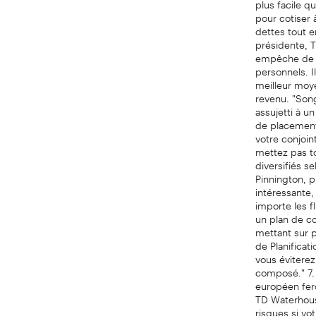
pour cotiser
dettes tout e
présidente, 
empêche de co
personnels. 
meilleur moye
revenu. "Song
assujetti à u
de placement 
votre conjoin
mettez pas t
diversifiés s
Pinnington, 
intéressante,
importe les f
un plan de co
mettant sur p
de Planificat
vous éviterez
composé." 7. 
européen fer
TD Waterhous
risques si vo