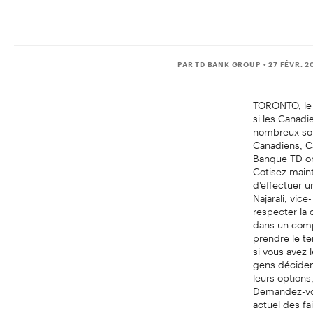
PAR TD BANK GROUP
• 27 FÉVR. 2
TORONTO, le 2
si les Canadi
nombreux sont
Canadiens, Ca
Banque TD ont
Cotisez main
d'effectuer u
Najarali, vic
respecter la 
dans un compt
prendre le te
si vous avez 
gens déciden
leurs options
Demandez-vou
actuel des fa
plus facile q