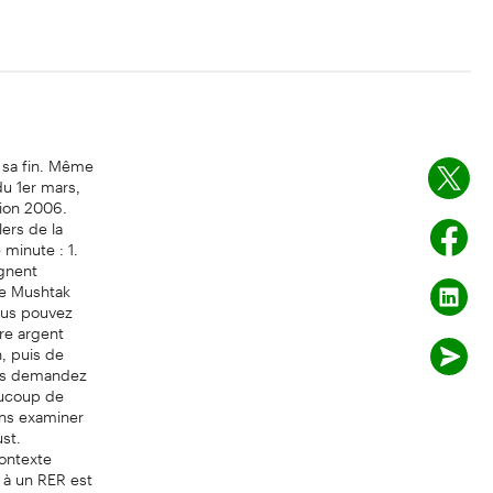
 sa fin. Même
du 1er mars,
tion 2006.
ers de la
 minute : 1.
ignent
me Mushtak
vous pouvez
tre argent
, puis de
vous demandez
aucoup de
ans examiner
st.
ontexte
r à un RER est
es ses dettes