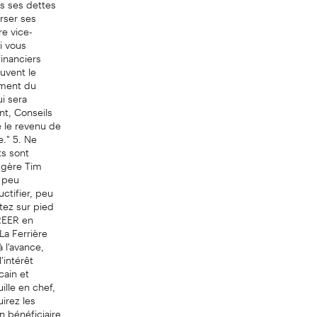
rser ses
re vice-
i vous
inanciers
uvent le
ement du
i sera
nt, Conseils
e le revenu de
e." 5. Ne
s sont
uggère Tim
 peu
ctifier, peu
ttez sur pied
 REER en
La Ferrière
à l'avance,
'intérêt
cain et
lle en chef,
irez les
n bénéficiaire