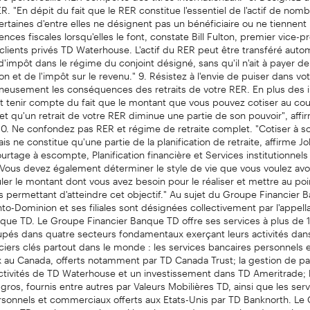
R. "En dépit du fait que le RER constitue l'essentiel de l'actif de nom
rtaines d'entre elles ne désignent pas un bénéficiaire ou ne tiennen
ces fiscales lorsqu'elles le font, constate Bill Fulton, premier vice-p
clients privés TD Waterhouse. L'actif du RER peut être transféré aut
d'impôt dans le régime du conjoint désigné, sans qu'il n'ait à payer de 
n et de l'impôt sur le revenu." 9. Résistez à l'envie de puiser dans vo
gneusement les conséquences des retraits de votre RER. En plus des 
faut tenir compte du fait que le montant que vous pouvez cotiser au co
é et qu'un retrait de votre RER diminue une partie de son pouvoir", af
10. Ne confondez pas RER et régime de retraite complet. "Cotiser à s
is ne constitue qu'une partie de la planification de retraite, affirme J
urtage à escompte, Planification financière et Services institutionnels
ous devez également déterminer le style de vie que vous voulez avoi
culer le montant dont vous avez besoin pour le réaliser et mettre au po
s permettant d'atteindre cet objectif." Au sujet du Groupe Financier 
o-Dominion et ses filiales sont désignées collectivement par l'appel
que TD. Le Groupe Financier Banque TD offre ses services à plus de 1
upés dans quatre secteurs fondamentaux exerçant leurs activités dan
ciers clés partout dans le monde : les services bancaires personnels 
au Canada, offerts notamment par TD Canada Trust; la gestion de pa
activités de TD Waterhouse et un investissement dans TD Ameritrade; 
gros, fournis entre autres par Valeurs Mobilières TD, ainsi que les ser
rsonnels et commerciaux offerts aux Etats-Unis par TD Banknorth. Le
que TD se classe aussi parmi les plus grands prestataires de services