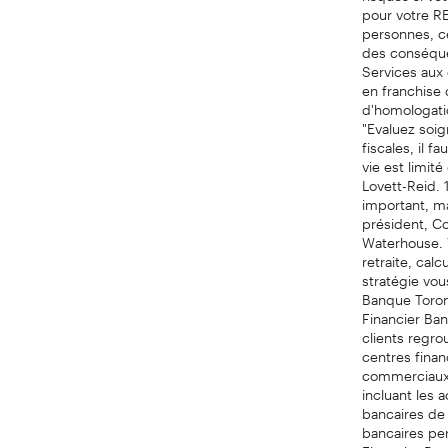
pour votre RE
personnes, ce
des conséquen
Services aux 
en franchise 
d'homologatio
"Evaluez soi
fiscales, il 
vie est limit
Lovett-Reid. 
important, ma
président, Co
Waterhouse. V
retraite, cal
stratégie vou
Banque Toront
Financier Ban
clients regro
centres finan
commerciaux 
incluant les 
bancaires de 
bancaires pe
Financier Ban