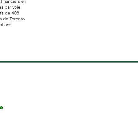
es par voie
ifs de 408
es de Toronto
ations
re