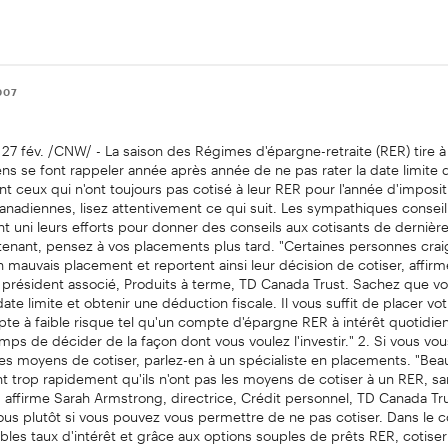
007
7 fév. /CNW/ - La saison des Régimes d'épargne-retraite (RER) tire à
ens se font rappeler année après année de ne pas rater la date limite 
 ceux qui n'ont toujours pas cotisé à leur RER pour l'année d'imposi
nadiennes, lisez attentivement ce qui suit. Les sympathiques conseill
 uni leurs efforts pour donner des conseils aux cotisants de dernière
tenant, pensez à vos placements plus tard. "Certaines personnes cra
n mauvais placement et reportent ainsi leur décision de cotiser, affir
e- président associé, Produits à terme, TD Canada Trust. Sachez que 
date limite et obtenir une déduction fiscale. Il vous suffit de placer vo
e à faible risque tel qu'un compte d'épargne RER à intérêt quotidien
mps de décider de la façon dont vous voulez l'investir." 2. Si vous 
les moyens de cotiser, parlez-en à un spécialiste en placements. "Be
t trop rapidement qu'ils n'ont pas les moyens de cotiser à un RER, s
, affirme Sarah Armstrong, directrice, Crédit personnel, TD Canada Tru
s plutôt si vous pouvez vous permettre de ne pas cotiser. Dans le c
ibles taux d'intérêt et grâce aux options souples de prêts RER, cotise
ue vous croyez." 3. Il est faux de croire qu'il faut avoir remboursé tout