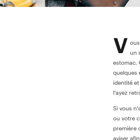
V
ous
un 
estomac. Q
quelques 
identité e
l’ayez ret
Si vous n’
ou votre c
première c
aviser afi