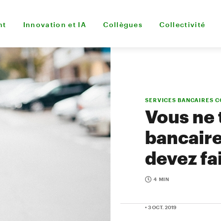
nt
Innovation et IA
Collègues
Collectivité
SERVICES BANCAIRES 
Vous ne 
bancaire
devez fa
4 MIN
• 3 OCT. 2019