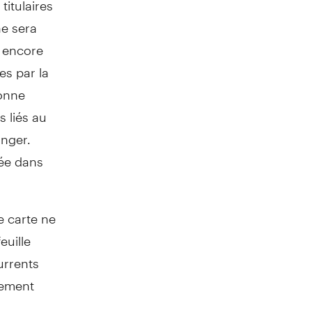
ne sera
r encore
es par la
sonne
s liés au
anger.
sée dans
e carte ne
euille
urrents
lement