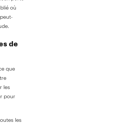
blié où
 peut-
aude.
es de
rce que
tre
r les
er pour
toutes les
itulaires