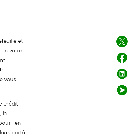
euille et
 de votre
ant
tre
ue vous
e crédit
 la
pour l’en
uleux porté