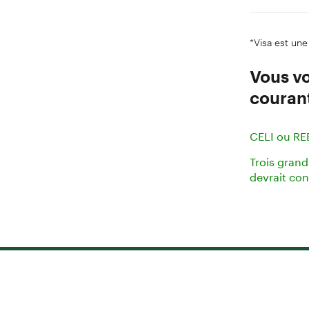
*Visa est une
Vous vo
couran
CELI ou RE
Trois gran
devrait co