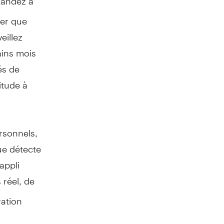
ter que
eillez
ains mois
és de
itude à
rsonnels,
ue détecte
appli
 réel, de
ration