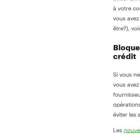
à votre co
vous avez 
être?), vo
Bloque
crédit
Si vous ne
vous avez 
fournisseu
opérations
éviter les
Les
nouvel
cartes de 