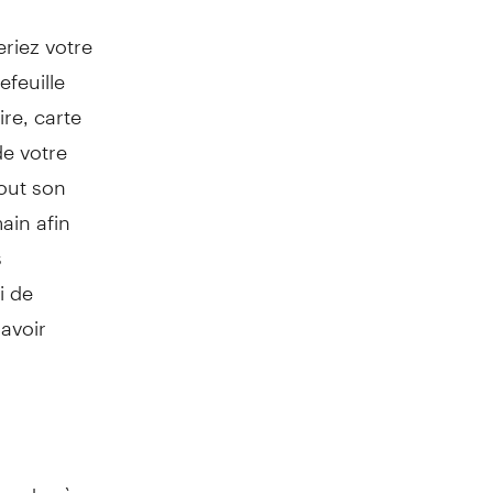
eriez votre
efeuille
re, carte
de votre
tout son
ain afin
s
i de
avoir
andez à