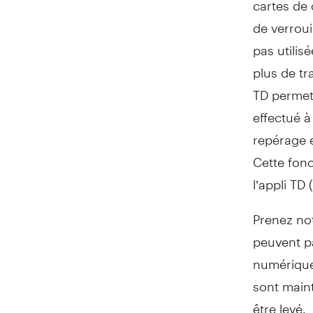
de verroui
pas utilis
plus de tr
TD permet 
effectué à
repérage e
Cette fonc
l’appli TD
Prenez not
peuvent pa
numérique,
sont maint
être levé.