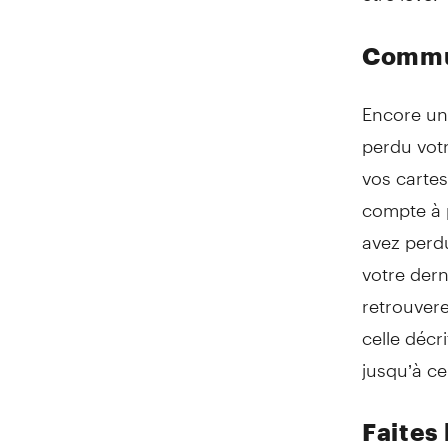
Commun
Encore une
perdu vot
vos cartes
compte à p
avez perdu
votre dern
retrouvere
celle décr
jusqu’à ce
Faites 