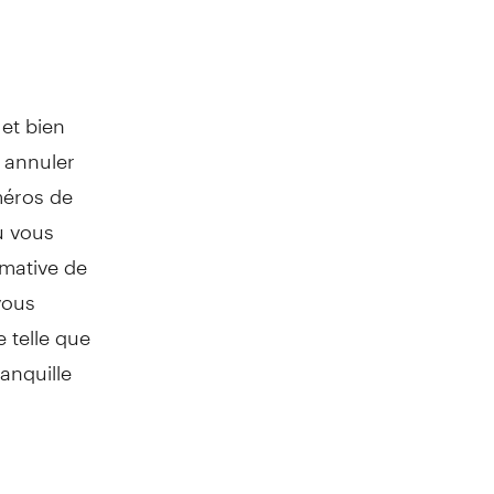
et bien
 annuler
uméros de
ù vous
imative de
vous
e telle que
ranquille