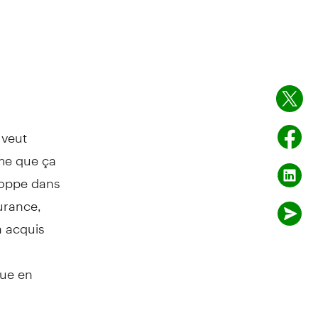
 veut
rme que ça
eloppe dans
surance,
a acquis
que en