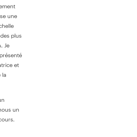
cement
ise une
chelle
0 des plus
. Je
 présenté
trice et
 la
un
-nous un
cours.