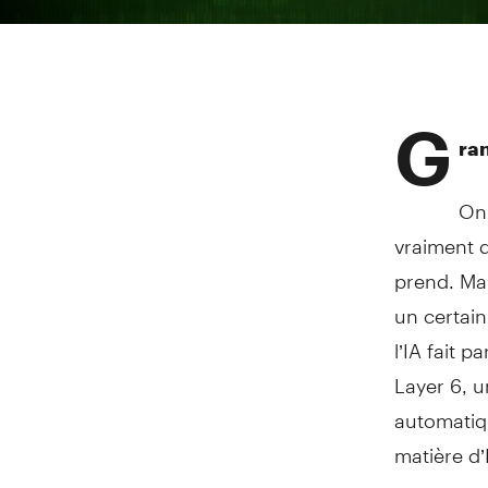
G
ra
On 
vraiment d
prend. Mai
un certain
l’IA fait 
Layer 6, u
automatiqu
matière d’