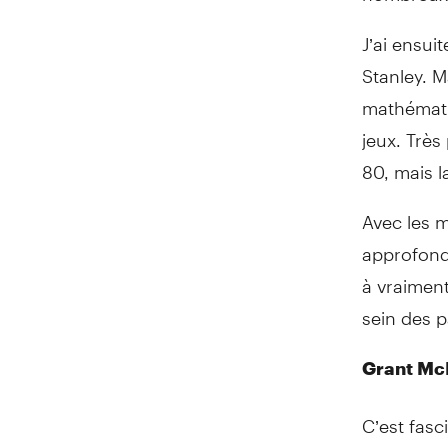
J’ai ensu
Stanley. M
mathématiq
jeux. Très
80, mais l
Avec les 
approfondi
à vraiment
sein des p
Grant Mc
C’est fasc