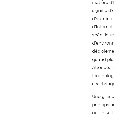
signifie d
d’autres 
d’Internet
spécifique
d’environ
déploiemen
quand plus
Attendez 
technologi
à « change
Une grand
principale
qu’on sui