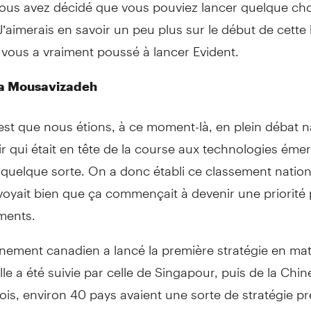
us avez décidé que vous pouviez lancer quelque ch
’aimerais en savoir un peu plus sur le début de cette h
 vous a vraiment poussé à lancer Evident.
a Mousavizadeh
est que nous étions, à ce moment-là, en plein débat n
r qui était en tête de la course aux technologies émer
n quelque sorte. On a donc établi ce classement nation
oyait bien que ça commençait à devenir une priorité 
ments.
nement canadien a lancé la première stratégie en mat
lle a été suivie par celle de Singapour, puis de la Chine
rois, environ 40 pays avaient une sorte de stratégie p
IA. Après avoir passé toutes ces années à réfléchir à 