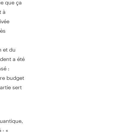
t à
ivée
rès
n et du
ident a été
sé :
tre budget
artie sert
quantique,
 : «