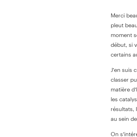
Merci beau
pleut bea
moment so
début, si
certains au
J’en suis 
classer pu
matière d’
les cataly
résultats,
au sein de
On s’inté