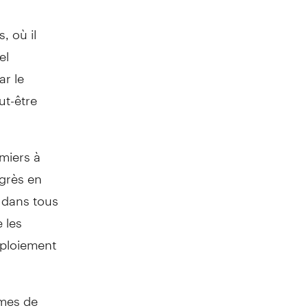
, où il
el
r le
ut-être
emiers à
ogrès en
t dans tous
 les
éploiement
rmes de