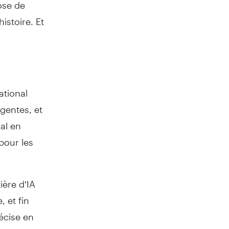
ose de
istoire. Et
ational
gentes, et
al en
pour les
ière d’IA
, et fin
récise en
ce que ça