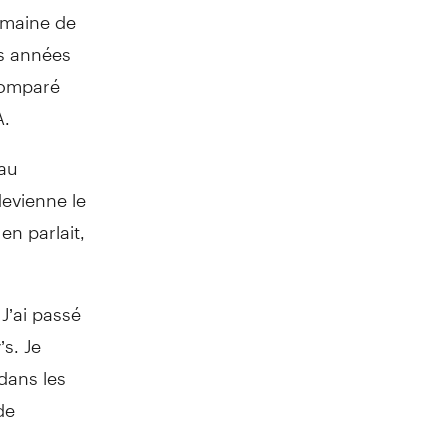
domaine de
s années
 comparé
A.
 au
devienne le
en parlait,
 J’ai passé
s. Je
 dans les
de