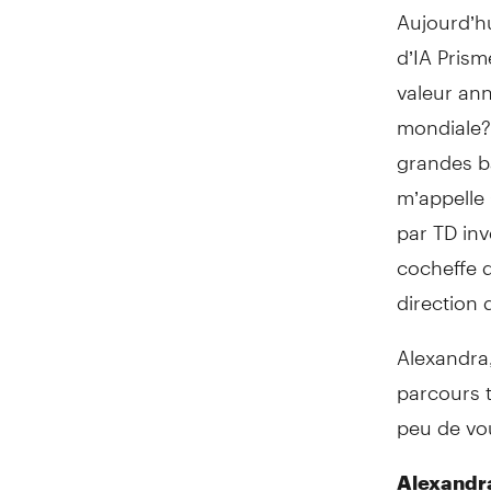
Aujourd’h
d’IA Prism
valeur ann
mondiale? 
grandes ba
m’appelle 
par TD in
cocheffe d
direction 
Alexandra
parcours t
peu de vou
Alexandr