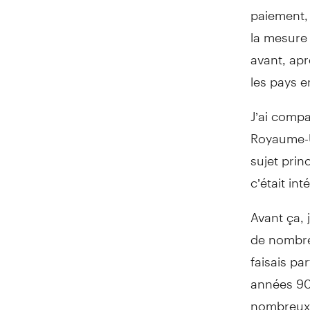
paiement, 
la mesure
avant, apr
les pays e
J’ai compa
Royaume-Un
sujet prin
c’était in
Avant ça, 
de nombre
faisais par
années 90.
nombreux 