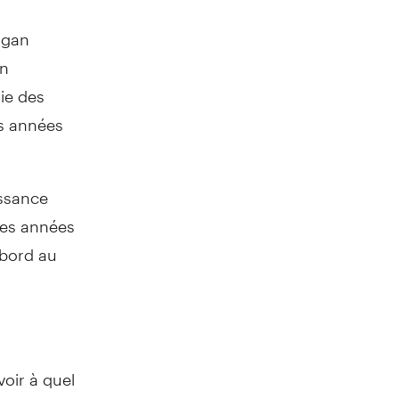
rgan
en
ie des
es années
issance
ères années
abord au
voir à quel