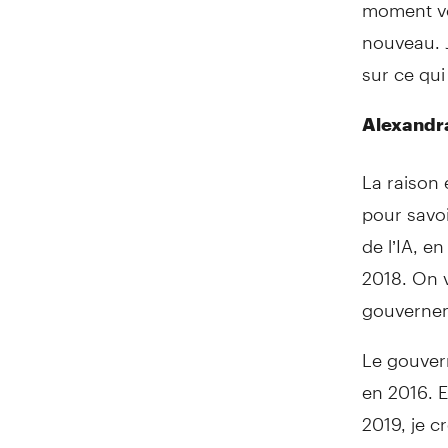
moment vo
nouveau. J
sur ce qui
Alexandr
La raison 
pour savoi
de l’IA, e
2018. On v
gouverne
Le gouver
en 2016. E
2019, je c
matière d’