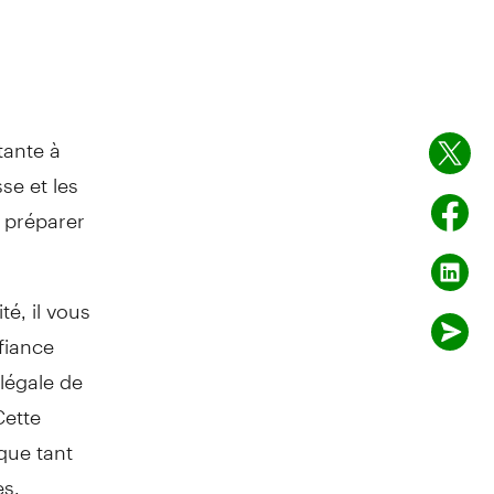
tante à
se et les
e préparer
té, il vous
fiance
 légale de
Cette
que tant
es,