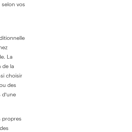
 selon vos
ditionnelle
nez
e. La
 de la
i choisir
 ou des
s d’une
s propres
 des