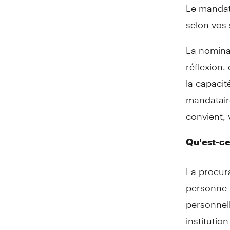
Le mandata
selon vos 
La nomina
réflexion,
la capacit
mandataire
convient, 
Qu’est-ce
La procur
personne 
personnel
institutio