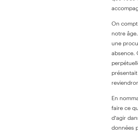
accompagn
On compte
notre âge
une procur
absence. 
perpétuell
présentait
reviendro
En nomman
faire ce q
d’agir dan
données po