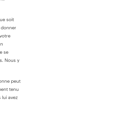
ue soit
z donner
votre
on
ue se
es. Nous y
sonne peut
ement tenu
 lui avez