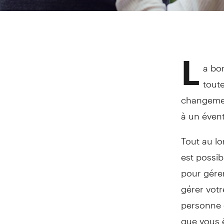
L
a bo
toute
changement
à un évent
Tout au lo
est possi
pour gérer
gérer votr
personne e
que vous 