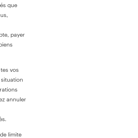
tés que
ous,
pte, payer
biens
utes vos
situation
rations
ez annuler
ès.
de limite