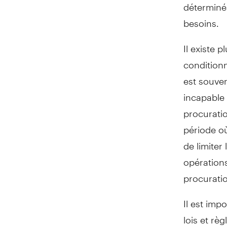
déterminé
besoins.
Il existe 
conditionn
est souve
incapable
procuratio
période o
de limiter
opérations
procuratio
Il est imp
lois et rè