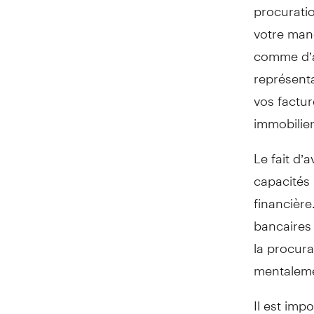
procuratio
votre mand
comme d’a
représent
vos factur
immobilie
Le fait d
capacités 
financière
bancaires
la procura
mentalemen
Il est imp