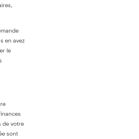
ires,
demande
us en avez
er le
s
tre
finances
 de votre
rée sont