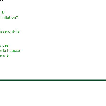
 TD
’inflation?
isseront-ils
vices
r la hausse
ne »