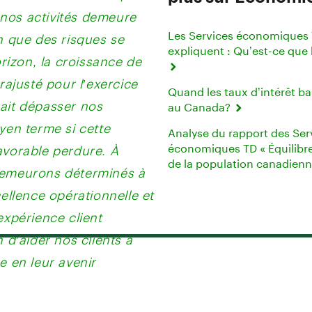
os activités demeure
n que des risques se
Les Services économiques
orizon, la croissance de
expliquent : Qu’est-ce que l
 rajusté pour l’exercice
Quand les taux d’intérêt ba
ait dépasser nos
au Canada?
yen terme si cette
Analyse du rapport des Ser
avorable perdure. À
économiques TD « Équilibre
demeurons déterminés à
de la population canadien
cellence opérationnelle et
expérience client
n d’aider nos clients à
e en leur avenir