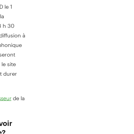
D le 1
la
3 h 30
diffusion à
éphonique
 seront
le site
t durer
de la
sseur
voir
e?