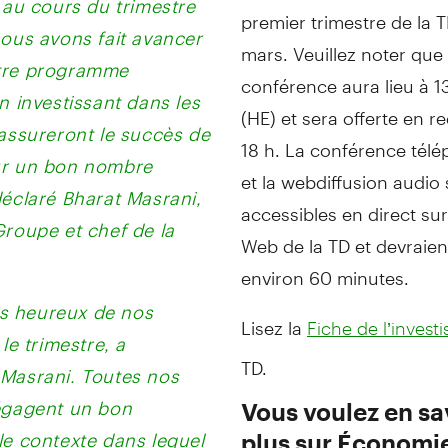
premier trimestre de la T
nous avons fait avancer
mars. Veuillez noter que 
tre programme
conférence aura lieu à 1
n investissant dans les
(HE) et sera offerte en re
assureront le succès de
18 h. La conférence tél
ur un bon nombre
et la webdiffusion audio
déclaré Bharat Masrani,
accessibles en direct sur 
Groupe et chef de la
Web de la TD et devraien
environ 60 minutes.
 heureux de nos
Lisez la
le trimestre, a
Fiche de l’investi
TD.
Masrani. Toutes nos
égagent un bon
Vous voulez en sa
le contexte dans lequel
plus sur Économi