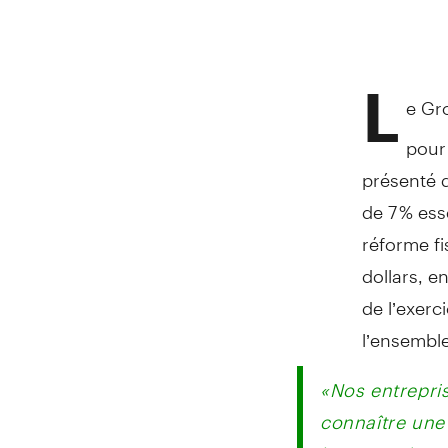
L
e Gr
pour 
présenté d
de 7 % ess
réforme fi
dollars, e
de l’exerc
l’ensemble
«Nos entrepri
connaître une
leurs produits