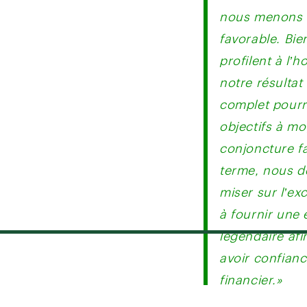
nous menons n
favorable. Bie
profilent à l’h
notre résultat
complet pourr
objectifs à mo
conjoncture f
terme, nous 
miser sur l’ex
à fournir une 
légendaire afi
avoir confianc
financier.»