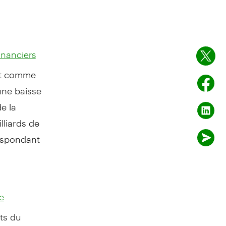
financiers
tat comme
 une baisse
e la
lliards de
respondant
e
ts du