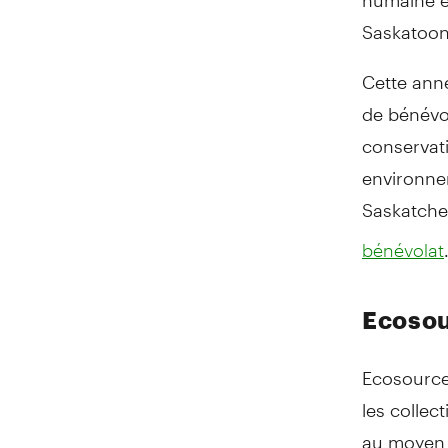
Saskatoon 
Cette ann
de bénévol
conservat
environnem
Saskatche
bénévolat
Ecoso
Ecosource
les collec
au moyen d