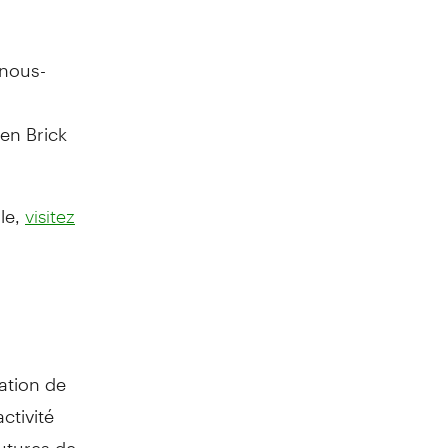
 nous-
en Brick
lle,
visitez
ation de
ctivité
futures de