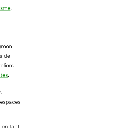
.
nisme
green
rs de
eliers
.
ites
s
 espaces
 en tant