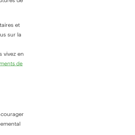
aires et
us sur la
s vivez en
ements de
ncourager
nnemental