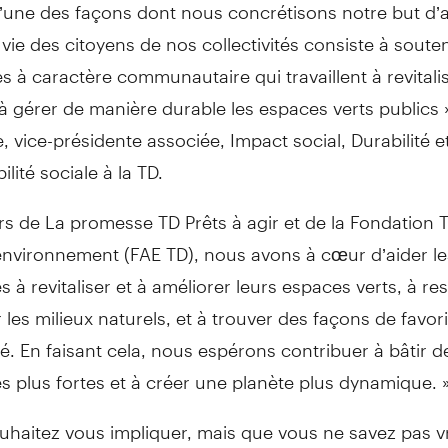
 l’une des façons dont nous concrétisons notre but d’a
a vie des citoyens de nos collectivités consiste à soute
 à caractère communautaire qui travaillent à revitalis
à gérer de manière durable les espaces verts publics 
e, vice-présidente associée, Impact social, Durabilité e
lité sociale à la TD.
rs de La promesse TD Prêts à agir et de la Fondation 
’environnement (FAE TD), nous avons à cœur d’aider le
és à revitaliser et à améliorer leurs espaces verts, à re
 les milieux naturels, et à trouver des façons de favori
té. En faisant cela, nous espérons contribuer à bâtir d
tés plus fortes et à créer une planète plus dynamique. 
ouhaitez vous impliquer, mais que vous ne savez pas 