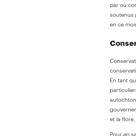
par où co
soutenus p
en ce mois
Conser
Conservat
conservati
En tant qu
particulie
autochtone
gouverneme
et la flore.
Pour en sa