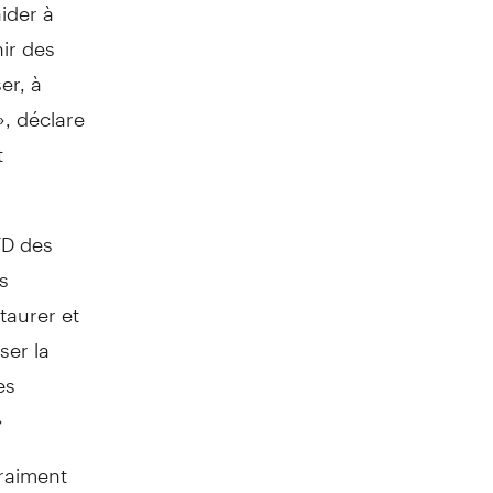
ider à
nir des
er, à
», déclare
t
TD des
s
staurer et
ser la
es
»
vraiment