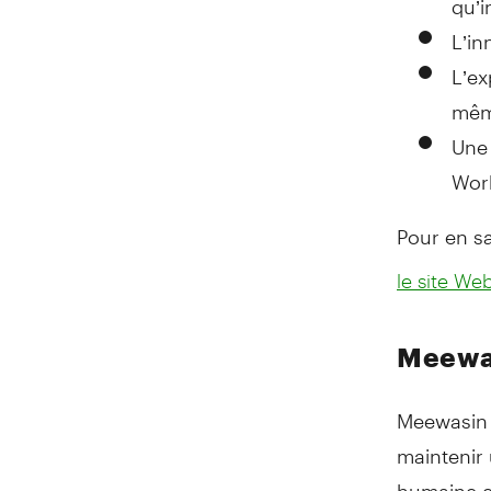
L’in
L’ex
même
Une 
Work
Pour en sav
le site We
Meewa
Meewasin 
maintenir 
humaine et