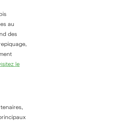
ois
mes au
end des
repiquage,
mment
visitez le
tenaires,
principaux