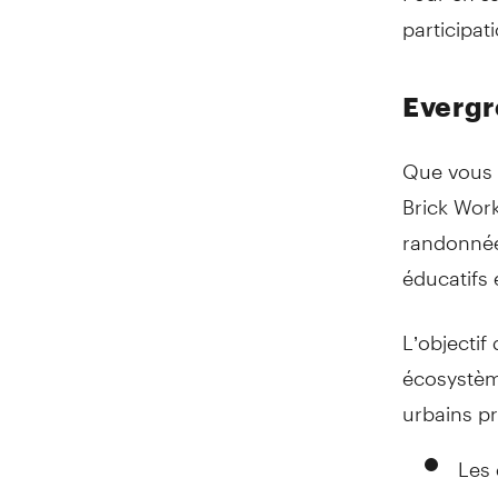
participat
Evergr
Que vous 
Brick Work
randonnée,
éducatifs 
L’objectif
écosystèm
urbains pr
Les 
qu’i