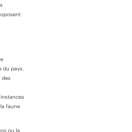
s
proposent
de
e du pays.
c des
 instances
 la faune
ons ou la