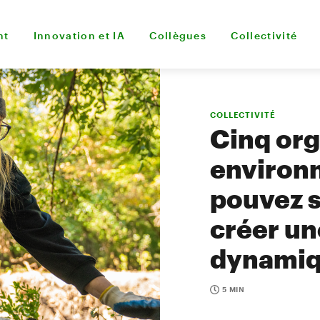
nt
Innovation et IA
Collègues
Collectivité
COLLECTIVITÉ
Cinq or
environ
pouvez s
créer un
dynami
5 MIN