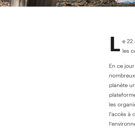
L
e 22 
les c
En ce jour
nombreux o
planète un
plateforme
les organi
l’accès à 
l’environ