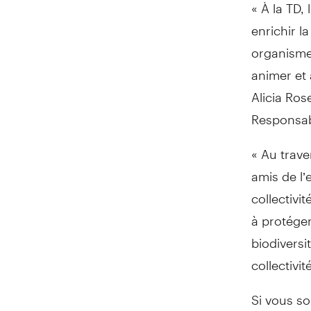
« À la TD,
enrichir l
organismes
animer et 
Alicia Ros
Responsabi
« Au trave
amis de l
collectivit
à protéger
biodiversi
collectivi
Si vous s