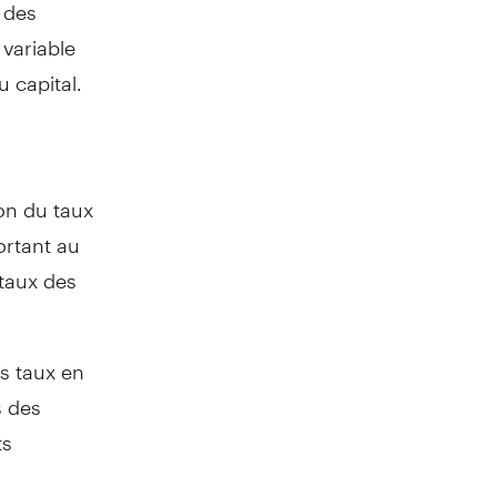
 des
 variable
 capital.
ion du taux
rtant au
 taux des
s taux en
s des
ts