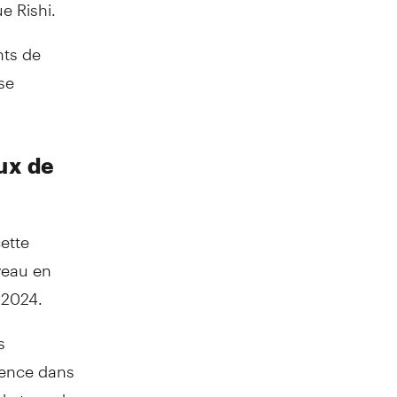
ue Rishi.
nts de
se
ux de
ette
uveau en
 2024.
s
érence dans
 le taux du