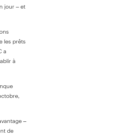
 jour – et
ions
e les prêts
C a
ablir à
banque
octobre,
avantage –
ent de