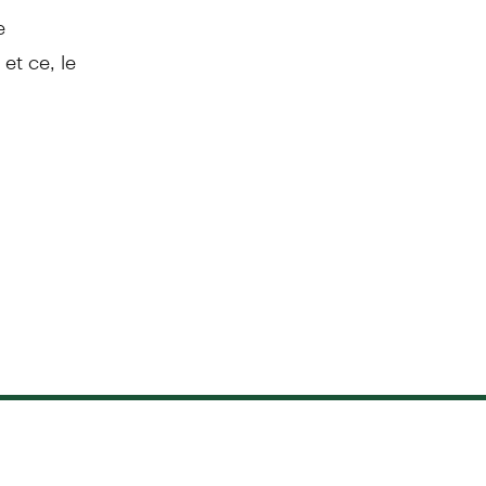
e
t ce, le