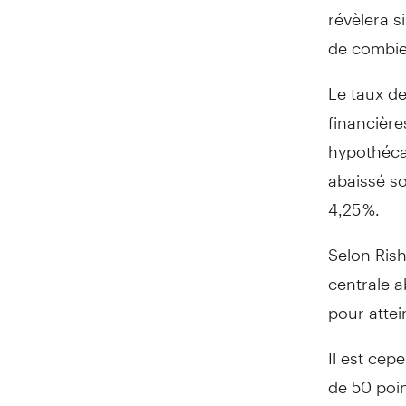
révèlera s
de combie
Le taux de
financière
hypothécai
abaissé so
4,25 %.
Selon Rish
centrale 
pour attei
Il est ce
de 50 poi