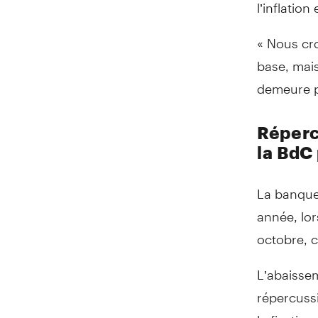
l’inflatio
« Nous cr
base, mais
demeure po
Réperc
la BdC
La banque
année, lor
octobre, 
L’abaisse
répercussi
la fixatio