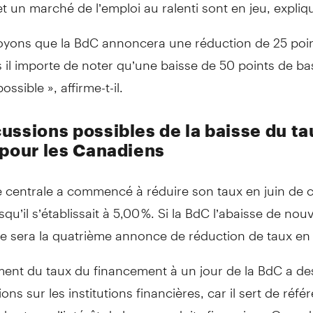
n et un marché de l’emploi au ralenti sont en jeu, expliq
oyons que la BdC annoncera une réduction de 25 poi
 il importe de noter qu’une baisse de 50 points de ba
ssible », affirme-t-il.
ussions possibles de la baisse du ta
 pour les Canadiens
 centrale a commencé à réduire son taux en juin de c
squ’il s’établissait à 5,00 %. Si la BdC l’abaisse de no
ce sera la quatrième annonce de réduction de taux en
ment du taux du financement à un jour de la BdC a de
ons sur les institutions financières, car il sert de réf
n des taux d’intérêt de leurs produits financiers. Quand