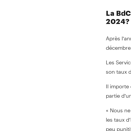
La BdC
2024?
Après l’an
décembre
Les Servic
son taux 
Il importe
partie d’u
« Nous ne
les taux d
peu punit