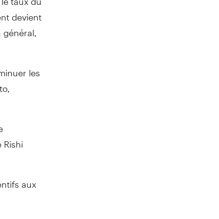
nt devient
 général,
minuer les
to,
e
 Rishi
ntifs aux