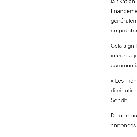
financeme
généraleme
emprunter
Cela signi
intérêts q
commercia
« Les mén
diminution
Sondhi.
De nombreu
annonces 