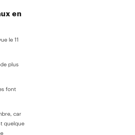
aux en
ue le 11
 de plus
es font
mbre, car
nt quelque
de