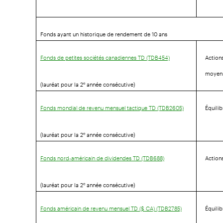
Fonds ayant un historique de rendement de 10 ans
Action
Fonds de petites sociétés canadiennes TD (TDB454)
moyenn
(lauréat pour la 2
année consécutive)
e
Équili
Fonds mondial de revenu mensuel tactique TD (TDB2605)
(lauréat pour la 2
année consécutive)
e
Action
Fonds nord-américain de dividendes TD (TDB688)
(lauréat pour la 2
année consécutive)
e
Équili
Fonds américain de revenu mensuel TD ($ CA) (TDB2785)