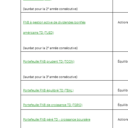
(lauréat pour la 2
année consécutive)
e
Action
FNB à gestion active de dividendes bonifiés
américains TD (TUED)
(lauréat pour la 2
année consécutive)
e
Équili
Portefeuille FNB prudent TD (TCON)
(lauréat pour la 3
année consécutive)
e
Équili
Portefeuille FNB équilibré TD (TBAL)
Équili
Portefeuille FNB de croissance TD (TGRO)
Action
Portefeuille FNB géré TD - croissance boursière