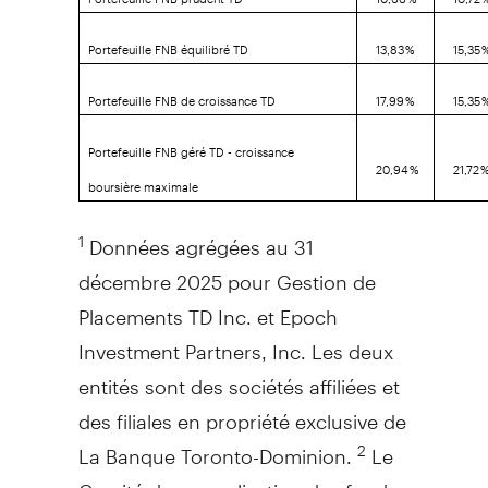
Portefeuille FNB équilibré TD
13,83 %
15,35 
Portefeuille FNB de croissance TD
17,99 %
15,35 
Portefeuille FNB géré TD - croissance
20,94 %
21,72 
boursière maximale
Données agrégées au 31
1
décembre 2025 pour Gestion de
Placements TD Inc. et Epoch
Investment Partners, Inc. Les deux
entités sont des sociétés affiliées et
des filiales en propriété exclusive de
La Banque Toronto-Dominion.
Le
2
Comité de normalisation des fonds