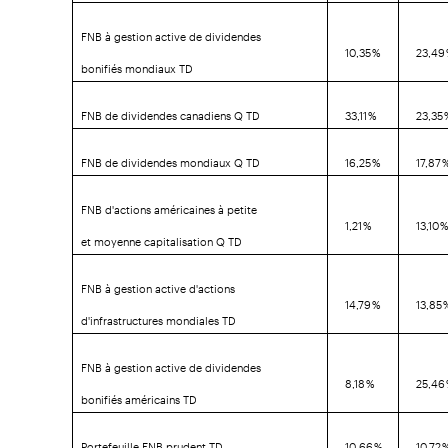
FNB à gestion active de dividendes
10,35 %
23,49
bonifiés mondiaux TD
FNB de dividendes canadiens Q TD
33,11 %
23,35
FNB de dividendes mondiaux Q TD
16,25 %
17,87 
FNB d'actions américaines à petite
1,21 %
13,10 
et moyenne capitalisation Q TD
FNB à gestion active d'actions
14,79 %
13,85 
d'infrastructures mondiales TD
FNB à gestion active de dividendes
8,18 %
25,46
bonifiés américains TD
Portefeuille FNB prudent TD
10,66 %
10,72 