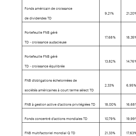
Fonds américain de croissance
9,21 %
21,20 
de dividendes TD
Portefeuille FNB géré
17,68 %
18,35 
TD - croissance audacieuse
Portefeuille FNB géré
13,82 %
14,76 
TD - croissance équilibrée
FNB d'obligations échelonnées de
2,33 %
6,95 
sociétés américaines à court terme sélect TD
FNB à gestion active d'actions privilégiées TD
18,00 %
16,68
Fonds concentré d'actions mondiales TD
10,79 %
19,99
FNB multifactoriel mondial Q TD
21,33 %
17,63 