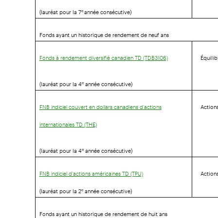
(lauréat pour la 7
année consécutive)
e
Fonds ayant un historique de rendement de neuf ans
Équili
Fonds à rendement diversifié canadien TD (TDB3106)
(lauréat pour la 4
année consécutive)
e
Actions
FNB indiciel couvert en dollars canadiens d'actions
internationales TD (THE)
(lauréat pour la 4
année consécutive)
e
Action
FNB indiciel d'actions américaines TD (TPU)
(lauréat pour la 2
année consécutive)
e
Fonds ayant un historique de rendement de huit ans