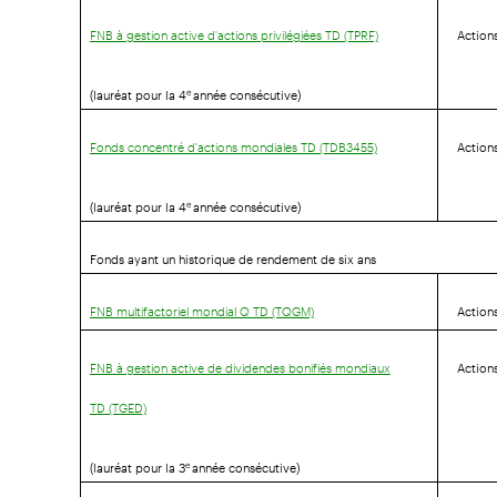
Actions
FNB à gestion active d'actions privilégiées TD (TPRF)
(lauréat pour la 4
année consécutive)
e
Action
Fonds concentré d'actions mondiales TD (TDB3455)
(lauréat pour la 4
année consécutive)
e
Fonds ayant un historique de rendement de six ans
Action
FNB multifactoriel mondial Q TD (TQGM)
Action
FNB à gestion active de dividendes bonifiés mondiaux
TD (TGED)
(lauréat pour la 3
année consécutive)
e