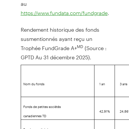
au
.
https://www.fundata.com/fundgrade
Rendement historique des fonds
susmentionnés ayant reçu un
Trophée FundGrade A+
(Source :
MD
GPTD Au 31 décembre 2025).
Nom du fonds
1 an
3 ans
Fonds de petites sociétés
42,91 %
24,86
canadiennes TD
Fonds mondial de revenu