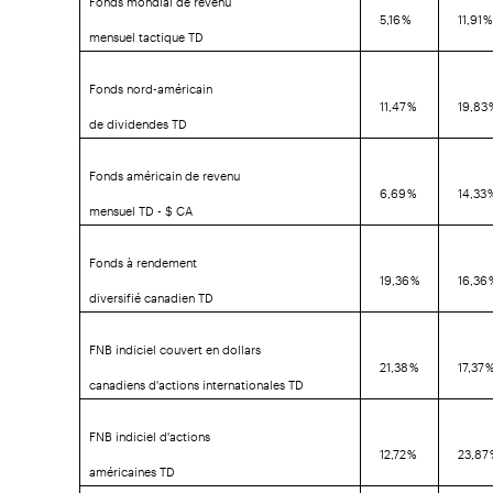
5,16 %
11,91 
mensuel tactique TD
Fonds nord-américain
11,47 %
19,83
de dividendes TD
Fonds américain de revenu
6,69 %
14,33 
mensuel TD - $ CA
Fonds à rendement
19,36 %
16,36
diversifié canadien TD
FNB indiciel couvert en dollars
21,38 %
17,37 
canadiens d'actions internationales TD
FNB indiciel d'actions
12,72 %
23,87
américaines TD