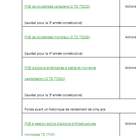
Action
FNB de dividendes canadiens Q TD (TQCD)
(lauréat pour la 3
année consécutive)
e
Action
FNB de dividendes mondiaux Q TD (TQGD)
(lauréat pour la 4
année consécutive)
e
Action
FNB d'actions américaines à petite et moyenne
capitalisation Q TD (TQSM)
(lauréat pour la 3
année consécutive)
e
Fonds ayant un historique de rendement de cinq ans
Action
FNB à gestion active d'actions d'infrastructures
mondiales TD (TINF)