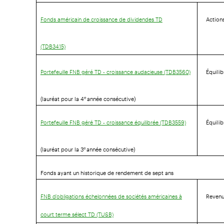
Action
Fonds américain de croissance de dividendes TD
(TDB3415)
Équili
Portefeuille FNB géré TD - croissance audacieuse (TDB3560)
(lauréat pour la 4
année consécutive)
e
Équili
Portefeuille FNB géré TD - croissance équilibrée (TDB3559)
(lauréat pour la 3
année consécutive)
e
Fonds ayant un historique de rendement de sept ans
Revenu
FNB d'obligations échelonnées de sociétés américaines à
court terme sélect TD (TUSB)