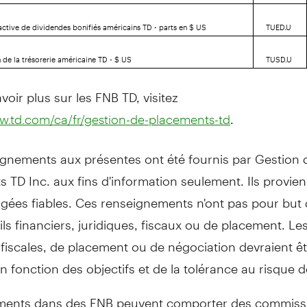
active de dividendes bonifiés américains TD - parts en $ US
TUED.U
 de la trésorerie américaine TD - $ US
TUSD.U
voir plus sur les FNB TD, visitez
.
ww.td.com/ca/fr/gestion-de-placements-td
ignements aux présentes ont été
fournis
par Gestion 
 TD Inc. aux fins d'information seulement. Ils provie
gées fiables. Ces renseignements n'ont pas pour but 
ls financiers, juridiques, fiscaux ou de placement. Le
 fiscales, de placement ou de négociation devraient ê
n fonction des objectifs et de la tolérance au risque 
ments dans des FNB peuvent comporter des commiss