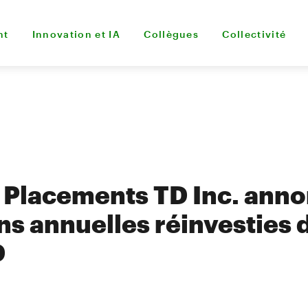
nt
Innovation et IA
Collègues
Collectivité
 Placements TD Inc. anno
ns annuelles réinvesties 
D