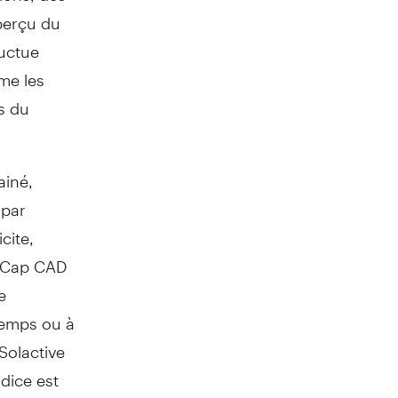
aperçu du
luctue
me les
s du
ainé,
 par
cite,
ge Cap CAD
e
temps ou à
 Solactive
dice est