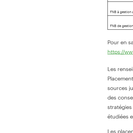
FNB à gestion 
FNB de gestion
Pour en sa
https://w
Les rense
Placements
sources ju
des consei
stratégies
étudiées e
Les place