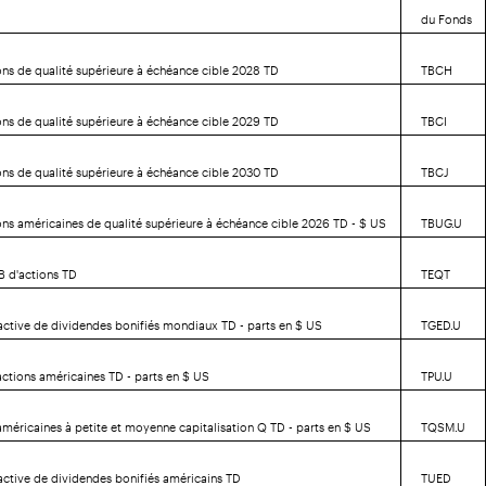
du Fonds
ons de qualité supérieure à échéance cible 2028 TD
TBCH
ons de qualité supérieure à échéance cible 2029 TD
TBCI
ons de qualité supérieure à échéance cible 2030 TD
TBCJ
ons américaines de qualité supérieure à échéance cible 2026 TD - $ US
TBUG.U
B d'actions TD
TEQT
active de dividendes bonifiés mondiaux TD - parts en $ US
TGED.U
actions américaines TD - parts en $ US
TPU.U
américaines à petite et moyenne capitalisation Q TD - parts en $ US
TQSM.U
active de dividendes bonifiés américains TD
TUED