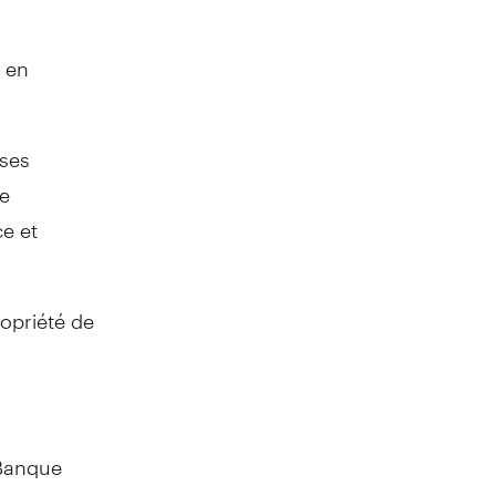
e en
ses
de
ce et
opriété de
 Banque
. GPTD