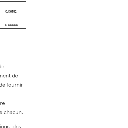
0,06512
0,00000
de
nnent de
de fournir
s
tre
de chacun.
ions, des