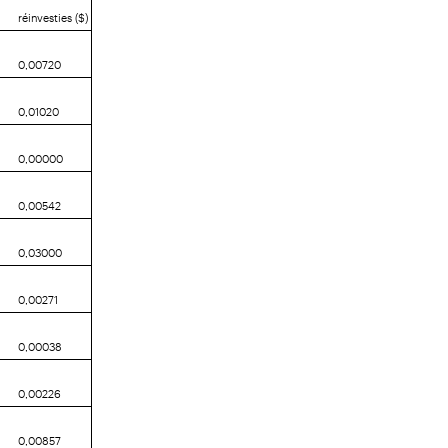
réinvesties ($)
0,00720
0,01020
0,00000
0,00542
0,03000
0,00271
0,00038
0,00226
0,00857