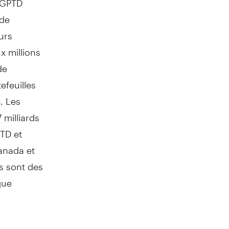
 de
urs
x millions
de
feuilles
. Les
 milliards
TD et
anada
et
és sont des
que