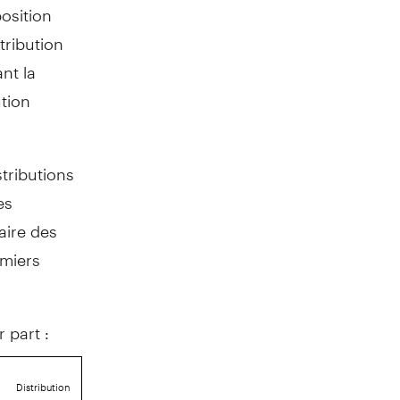
osition
tribution
nt la
ution
tributions
es
aire des
emiers
 part :
Distribution