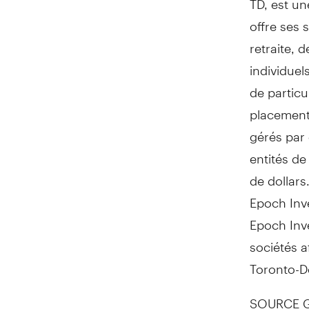
offre ses 
retraite, 
individuel
de particu
placement
gérés par 
entités de
de dollar
Epoch Inve
Epoch Inve
sociétés a
Toronto-D
SOURCE Ge