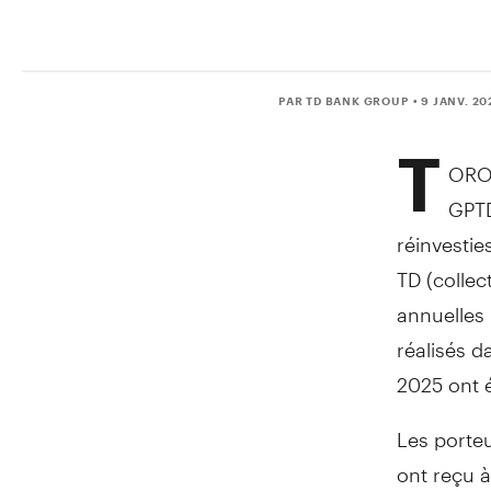
PAR TD BANK GROUP
• 9 JANV. 20
T
ORO
GPTD
réinvestie
TD (collec
annuelles 
réalisés 
2025 ont 
Les porteu
ont reçu à