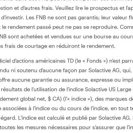
stion et d'autres frais. Veuillez lire le prospectus et l'
d'investir. Les FNB ne sont pas garantis; leur valeur f
t le rendement passé peut ne pas se reproduire. Com
FNB sont achetées et vendues sur une bourse au cour
s frais de courtage en réduiront le rendement.
iciel d'actions américaines TD (le « Fonds ») n'est parr
ndu ni soutenu d'aucune façon par Solactive AG, qui,
n'offre aucune garantie ou assurance, expresse ou impli
résultats de l'utilisation de l'indice Solactive US Lar
dement global net, $ CA) (l'« indice »), des marques d
ssociées à l'indice ou du cours de l'indice, en tout 
 égard. L'indice est calculé et publié par Solactive AG.
outes les mesures nécessaires pour s'assurer que l'in