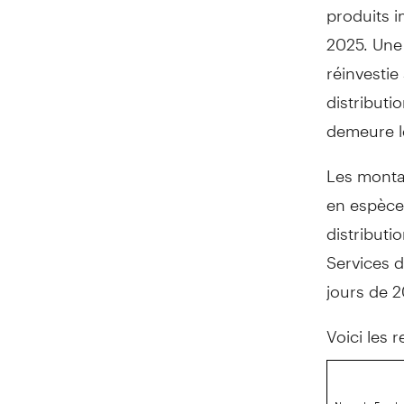
produits i
2025. Une 
réinvesti
distributi
demeure 
Les montan
en espèces
distributi
Services 
jours de 
Voici les 
Nom du Fonds