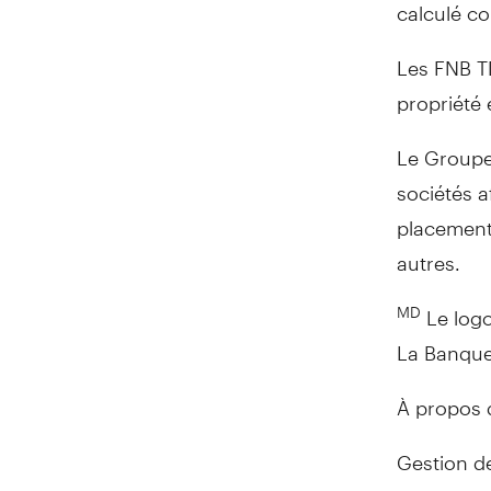
calculé c
Les FNB TD
propriété
Le Groupe
sociétés a
placement,
autres.
Le logo
MD
La Banque 
À propos 
Gestion d
TD, est u