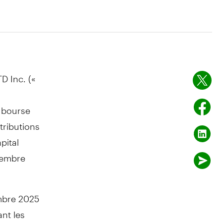
D Inc. («
n bourse
tributions
pital
cembre
embre 2025
ant les