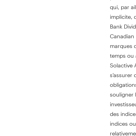
qui, par a
implicite,
Bank Divid
Canadian B
marques d
temps ou à
Solactive
s'assurer 
obligation
souligner 
investisse
des indice
indices ou
relativem