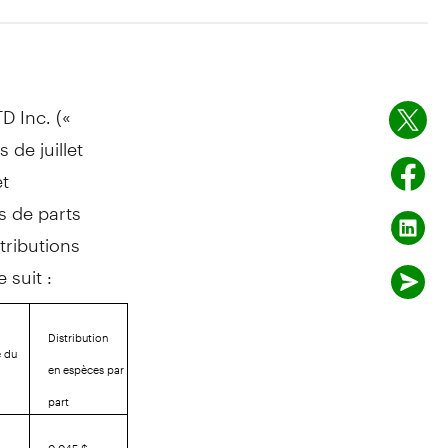
D Inc. («
de juillet
et
s de parts
stributions
 suit :
Distribution
 du
en espèces par
part
0,045 $