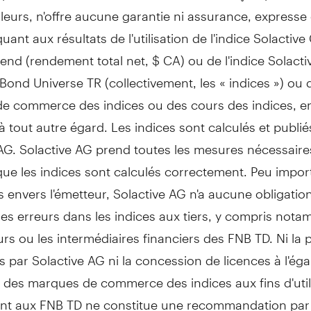
illeurs, n'offre aucune garantie ni assurance, expresse
 quant aux résultats de l'utilisation de l'indice Solactiv
end (rendement total net, $ CA) ou de l'indice Solact
ond Universe TR (collectivement, les « indices ») ou 
e commerce des indices ou des cours des indices, en
 tout autre égard. Les indices sont calculés et publié
 AG. Solactive AG prend toutes les mesures nécessair
que les indices sont calculés correctement. Peu impor
s envers l'émetteur, Solactive AG n'a aucune obligatio
les erreurs dans les indices aux tiers, y compris nota
urs ou les intermédiaires financiers des FNB TD. Ni la 
s par Solactive AG ni la concession de licences à l'ég
 des marques de commerce des indices aux fins d'util
ent aux FNB TD ne constitue une recommandation par 