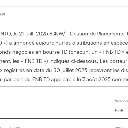
2025
NTO
,
le 21 juill. 2025
/CNW/ - Gestion de Placements T
 ») a annoncé aujourd'hui les distributions en espèces 
Fonds négociés en bourse TD (chacun, un « FNB TD » 
ment, les « FNB TD ») indiqués ci-dessous. Les porteur
ux registres en date du 30 juillet 2025 recevront les di
s par part du FNB TD applicable le 7 août 2025 comme
Symbole
fonds
B équilibré TD
TBAL