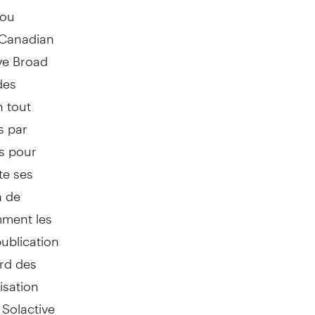
 ou
e Canadian
ive Broad
des
 tout
s par
es pour
te ses
n de
mment les
publication
ard des
isation
Solactive