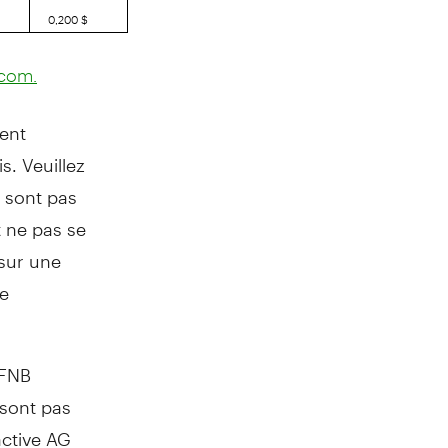
0,200 $
com.
ent
s. Veuillez
e sont pas
t ne pas se
sur une
le
 FNB
 sont pas
active AG