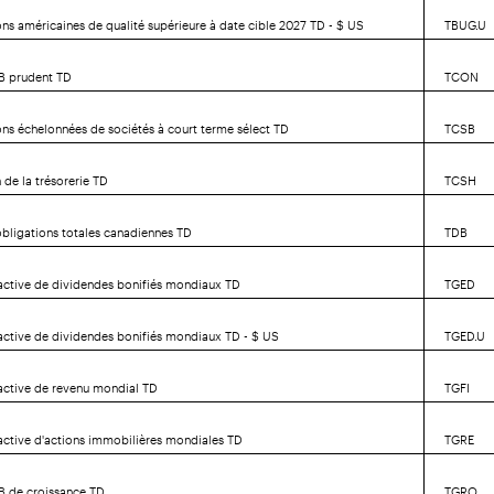
ons américaines de qualité supérieure à date cible 2027 TD - $ US
TBUG.U
NB prudent TD
TCON
ons échelonnées de sociétés à court terme sélect TD
TCSB
 de la trésorerie TD
TCSH
'obligations totales canadiennes TD
TDB
active de dividendes bonifiés mondiaux TD
TGED
active de dividendes bonifiés mondiaux TD - $ US
TGED.U
active de revenu mondial TD
TGFI
active d'actions immobilières mondiales TD
TGRE
NB de croissance TD
TGRO