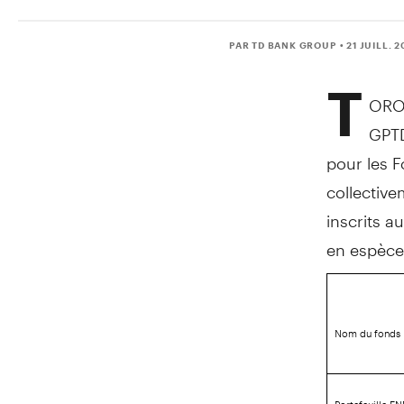
PAR TD BANK GROUP
• 21 JUILL. 
T
ORO
GPTD
pour les 
collective
inscrits a
en espèce
Nom du fonds
Portefeuille FN