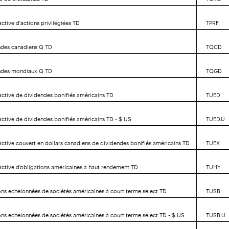
ctive d'actions privilégiées TD
TPRF
ndes canadiens Q TD
TQCD
ndes mondiaux Q TD
TQGD
active de dividendes bonifiés américains TD
TUED
active de dividendes bonifiés américains TD - $ US
TUED.U
active couvert en dollars canadiens de dividendes bonifiés américains TD
TUEX
active d'obligations américaines à haut rendement TD
TUHY
ons échelonnées de sociétés américaines à court terme sélect TD
TUSB
ons échelonnées de sociétés américaines à court terme sélect TD - $ US
TUSB.U