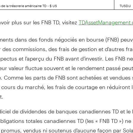
 de la trésorerie américaine TD - $ US
TUSD.U
voir plus sur les FNB TD, visitez
TDAssetManagement.
ments dans des fonds négociés en bourse (FNB) peuv
des commissions, des frais de gestion et d'autres frai
ospectus et l'aperçu du FNB avant d'investir. Les FNB n
leur valeur fluctue souvent et le rendement passé peu
e. Comme les parts de FNB sont achetées et vendues 
cours du marché, les frais de courtage en réduiront 
t.
diciel de dividendes de banques canadiennes TD et le
'obligations totales canadiennes TD (les « FNB TD ») ne
, promus, vendus ni soutenus d'aucune façon par Sol