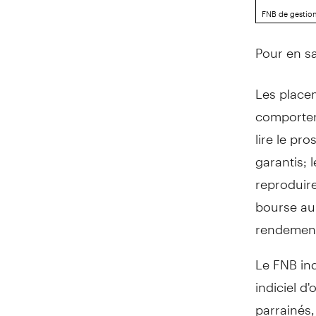
FNB de gestion
Pour en sa
Les place
comporter 
lire le pr
garantis; 
reproduir
bourse au 
rendemen
Le FNB in
indiciel d
parrainés