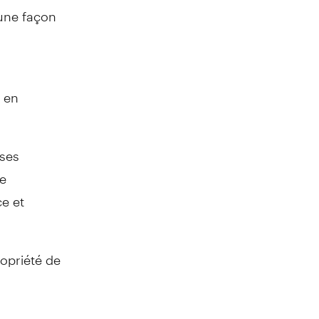
cune façon
e en
ses
de
ce et
opriété de