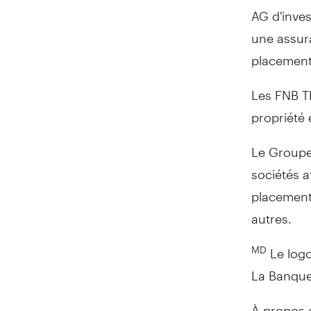
AG d'inves
une assura
placement
Les FNB TD
propriété
Le Groupe
sociétés a
placement,
autres.
Le logo
MD
La Banque 
À propos 