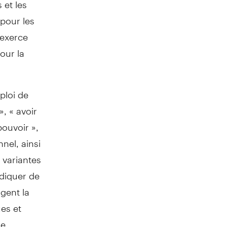
 et les
 pour les
 exerce
our la
ploi de
», « avoir
 pouvoir »,
nnel, ainsi
 variantes
ndiquer de
igent la
es et
de