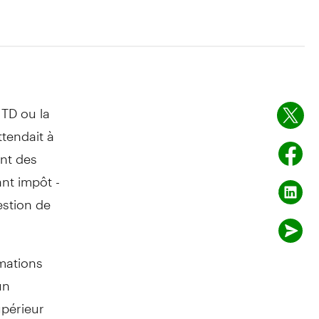
 TD ou la
ttendait à
ent des
ant impôt -
stion de
mations
un
upérieur