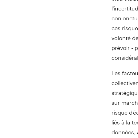
l'incertit
conjonctur
ces risque
volonté de
prévoir - 
considéra
Les facteu
collective
stratégiqu
sur marcha
risque d'é
liés à la 
données, a