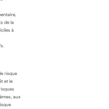
entaire,
s de la
ciles à
s.
le risque
t et le
 risques
stèmes, aux
risque