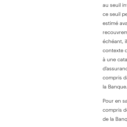
au seuil i
ce seuil p
estimé ava
recouvrem
échéant, i
contexte d
à une cata
d'assuranc
compris da
la Banque
Pour en sa
compris dé
de la Ban