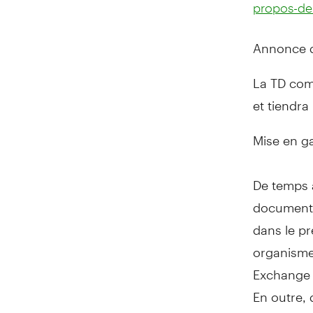
propos-de-
Annonce de
La TD com
et tiendra
Mise en ga
De temps à
document) 
dans le p
organisme
Exchange 
En outre,