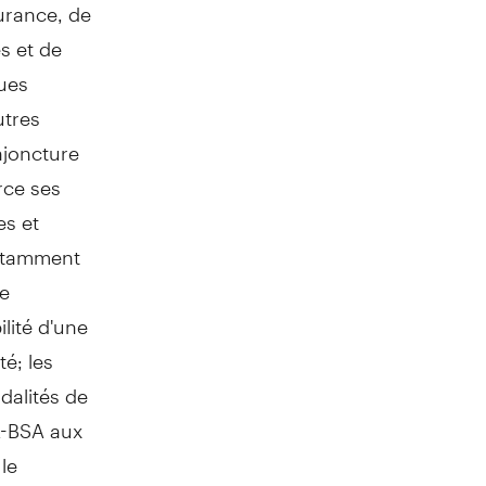
surance, de
es et de
ques
utres
njoncture
rce ses
es et
notamment
ne
ilité d'une
té; les
dalités de
A-BSA aux
le