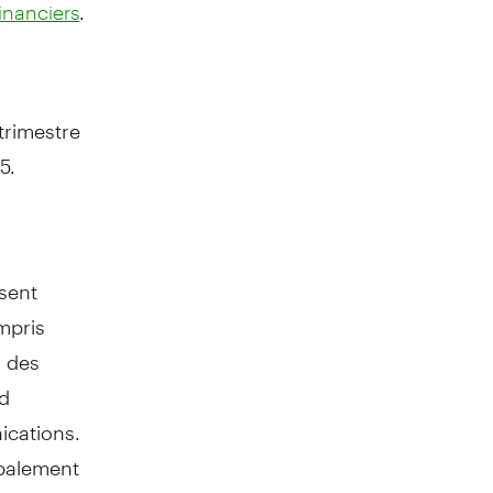
.
inanciers
trimestre
5.
ésent
mpris
 des
nd
ications.
rbalement