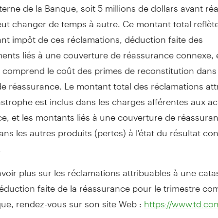
nterne de la Banque, soit 5 millions de dollars avant r
eut changer de temps à autre. Ce montant total reflète
nt impôt de ces réclamations, déduction faite des
ents liés à une couverture de réassurance connexe, e
l comprend le coût des primes de reconstitution dans
e réassurance. Le montant total des réclamations att
strophe est inclus dans les charges afférentes aux act
e, et les montants liés à une couverture de réassura
ns les autres produits (pertes) à l'état du résultat co
.
voir plus sur les réclamations attribuables à une cata
duction faite de la réassurance pour le trimestre com
que, rendez-vous sur son site Web :
https://www.td.com