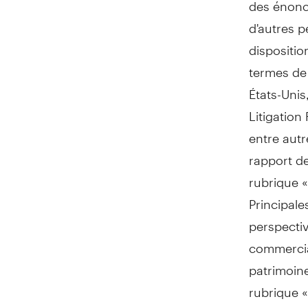
des énoncé
d'autres 
dispositio
termes de 
États-Unis
Litigatio
entre autr
rapport d
rubrique 
Principale
perspectiv
commerci
patrimoine
rubrique «