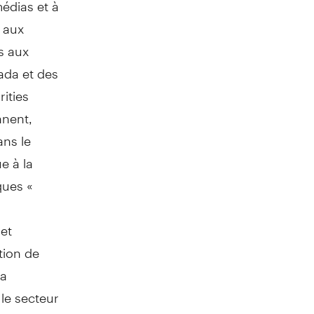
édias et à
 aux
s aux
ada
et des
rities
nnent,
ans le
e à la
ques «
 et
tion de
la
le secteur