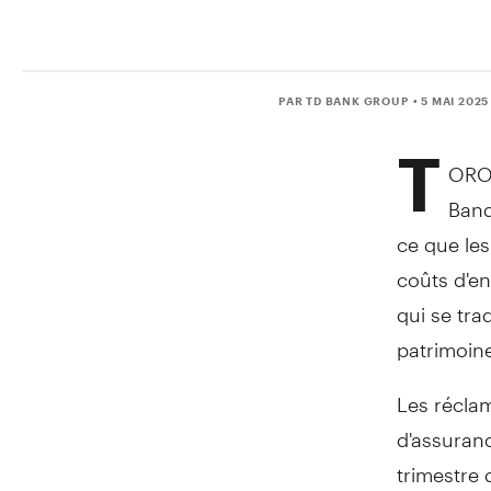
PAR TD BANK GROUP
• 5 MAI 2025
T
ORO
Banq
ce que les
coûts d'en
qui se tra
patrimoin
Les récla
d'assuran
trimestre 