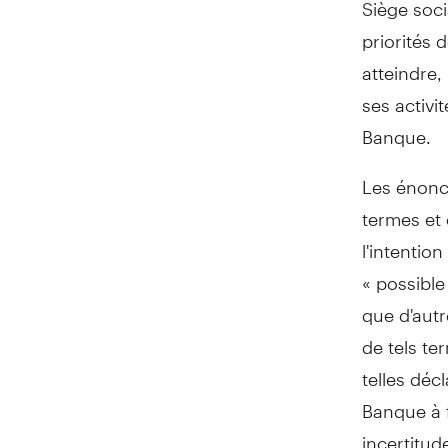
Siège soci
priorités
atteindre,
ses activi
Banque.
Les énoncé
termes et 
l'intention
« possible
que d'autr
de tels te
telles déc
Banque à f
incertitud