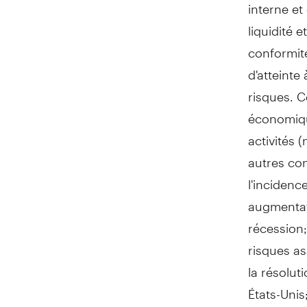
interne et
liquidité 
conformité
d'atteinte
risques. 
économiqu
activités
autres co
l'incidenc
augmentatio
récession;
risques as
la résolu
États-Unis