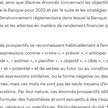
al, ainsi que d'autres énoncés concernant les objectifs
 de la Banque pour
2025 et
par la suite et les stratégies
 l'environnement réglementaire dans lequel la Banque
tés et les attentes en matière de rendement financier p
s prospectifs se reconnaissent habituellement à l'em
expressions comme « croire », « prévoir », « anticiper 
 de », « estimer », « planifier », « objectif », « cible », «
 » et « potentiel » et de verbes au futur ou au conditio
es expressions similaires, ou la forme négative ou des
rmes, mais ces mots ne sont pas les seuls moyens d'i
larations. Par leur nature, ces énoncés prospectifs obl
ormuler des hypothèses et sont assujettis à des risqu
es, généraux ou spécifiques. Particulièrement du fait 