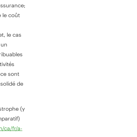
éassurance;
 le coût
t, le cas
 un
ribuables
ivités
nce sont
nsolidé de
strophe (y
paratif)
/ca/fr/a-