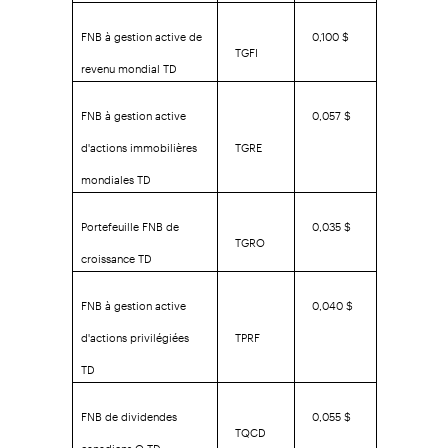
FNB à gestion active de
0,100 $
TGFI
revenu mondial TD
FNB à gestion active
0,057 $
d'actions immobilières
TGRE
mondiales TD
Portefeuille FNB de
0,035 $
TGRO
croissance TD
FNB à gestion active
0,040 $
d'actions privilégiées
TPRF
TD
FNB de dividendes
0,055 $
TQCD
canadiens Q TD