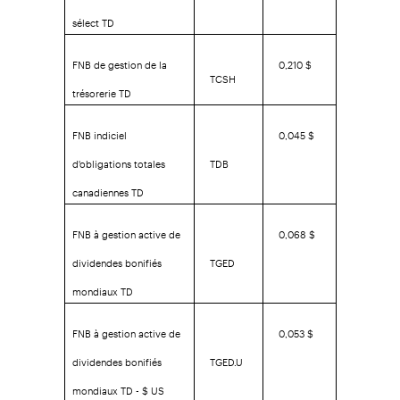
sélect TD
FNB de gestion de la
0,210 $
TCSH
trésorerie TD
FNB indiciel
0,045 $
d'obligations totales
TDB
canadiennes TD
FNB à gestion active de
0,068 $
dividendes bonifiés
TGED
mondiaux TD
FNB à gestion active de
0,053 $
dividendes bonifiés
TGED.U
mondiaux TD - $ US