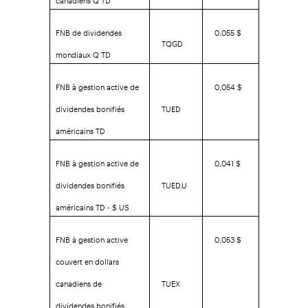
FNB de dividendes
0,055 $
TQGD
mondiaux Q TD
FNB à gestion active de
0,054 $
dividendes bonifiés
TUED
américains TD
FNB à gestion active de
0,041 $
dividendes bonifiés
TUED.U
américains TD - $ US
FNB à gestion active
0,053 $
couvert en dollars
canadiens de
TUEX
dividendes bonifiés