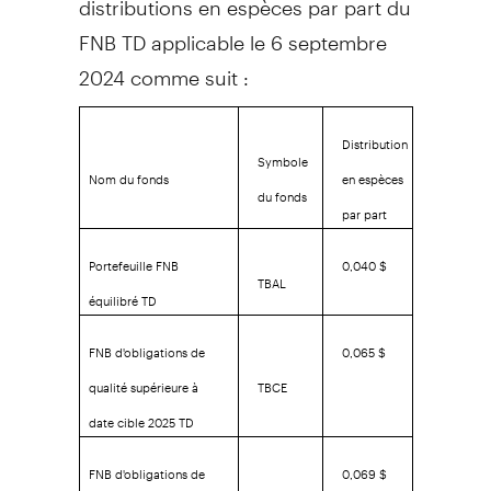
FNB TD applicable le 6 septembre
2024 comme suit :
Distribution
Symbole
Nom du fonds
en espèces
du fonds
par part
Portefeuille FNB
0,040 $
TBAL
équilibré TD
FNB d'obligations de
0,065 $
qualité supérieure à
TBCE
date cible 2025 TD
FNB d'obligations de
0,069 $