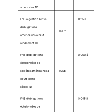
américains TD
FNB à gestion active
0,115 $
d'obligations
TUHY
américaines à haut
rendement TD
FNB d'obligations
0,060 $
échelonnées de
sociétés américaines à
TUSB
court terme
sélect TD
FNB d'obligations
0,045 $
échelonnées de