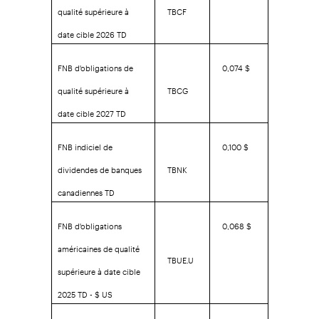
qualité supérieure à
TBCF
date cible 2026 TD
FNB d'obligations de
0,074 $
qualité supérieure à
TBCG
date cible 2027 TD
FNB indiciel de
0,100 $
dividendes de banques
TBNK
canadiennes TD
FNB d'obligations
0,068 $
américaines de qualité
TBUE.U
supérieure à date cible
2025 TD - $ US