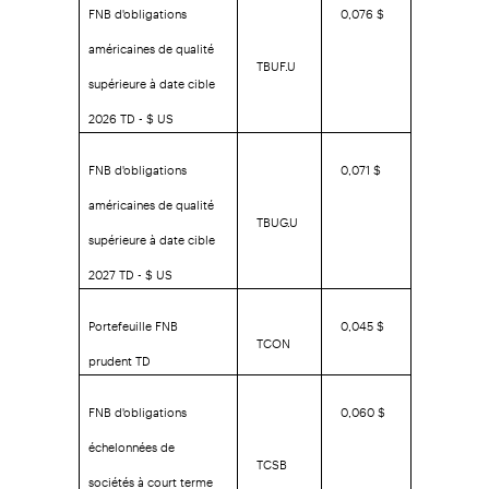
FNB d'obligations
0,076 $
américaines de qualité
TBUF.U
supérieure à date cible
2026 TD - $ US
FNB d'obligations
0,071 $
américaines de qualité
TBUG.U
supérieure à date cible
2027 TD - $ US
Portefeuille FNB
0,045 $
TCON
prudent TD
FNB d'obligations
0,060 $
échelonnées de
TCSB
sociétés à court terme