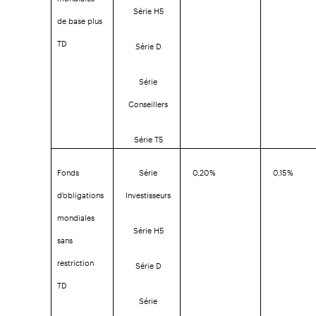
Série H5
de base plus
TD
Série D
Série
Conseillers
Série T5
Fonds
Série
0,20 %
0,15 %
d'obligations
Investisseurs
mondiales
Série H5
sans
restriction
Série D
TD
Série