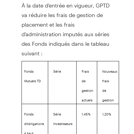
À la date d'entrée en vigueur, GPTD
va réduire les frais de gestion de
placement et les frais
d'administration imputés aux séries
des Fonds indiqués dans le tableau
suivant :
Fonds
Série
Frais
Nouveaux
Mutuels TD
de
frais
gestion
de
actuels
gestion
Fonds
Série
1,45 %
1,20 %
d'obligations
Investisseurs
à haut