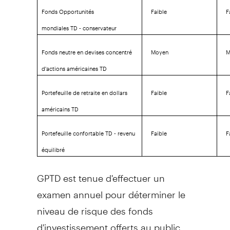
Fonds Opportunités
Faible
F
mondiales TD - conservateur
Fonds neutre en devises concentré
Moyen
M
d'actions américaines TD
Portefeuille de retraite en dollars
Faible
F
américains TD
Portefeuille confortable TD - revenu
Faible
F
équilibré
GPTD est tenue d'effectuer un
examen annuel pour déterminer le
niveau de risque des fonds
d'investissement offerts au public.