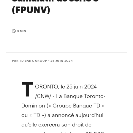
(FPUNV)
3 MIN
PAR TD BANK GROUP
• 25 JUIN 2024
T
ORONTO
,
le 25 juin 2024
/CNW/ - La Banque Toronto-
Dominion (« Groupe Banque TD »
ou « TD ») a annoncé aujourd'hui
qu'elle exercera son droit de
racheter la totalité de ses 20 000