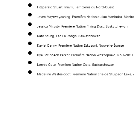
Fitzgerald Stuart, Inuvik, Territoires du Nord-Ouest
Jayna Maytwayashing, Première Nation du lac Manitoba, Manit
Jessica Mirasty, Première Nation Flying Dust, Saskatchewan
Kate Young, Lac La Ronge, Saskatchewan
Kaylei Denny, Première Nation Eskasoni, Nouvelle-Écosse
Kya Steinbach-Parker, Première Nation We'koqma'q, Nouvelle-
Lonnie Cote, Première Nation Cote, Saskatchewan
Madeline Wastesicoot, Première Nation crie de Sturgeon Lake, 