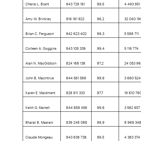
Cherie L. Brant
843 728 161
99,5
4 493 951
Amy W. Brinkley
816 181 922
96,2
32 040 19
Brian C. Ferguson
842 623 402
99,3
5 598 711
Colleen A. Goggins
843 105 339
99,4
5 116 774
Alan N. MacGibbon
824 168 138
97,2
24 053 9
John B. MacIntrye
844 561 588
99,6
3 660 524
Karen E. Maidment
828 611 333
97,7
19 610 78
Keith G. Martell
844 659 456
99,6
3 562 657
Bharat B. Masrani
839 248 088
98,9
8 969 34
Claude Mongeau
843 838 738
99,5
4 383 374