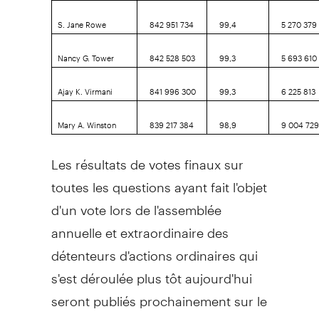
S. Jane Rowe
842 951 734
99,4
5 270 379
Nancy G. Tower
842 528 503
99,3
5 693 610
Ajay K. Virmani
841 996 300
99,3
6 225 813
Mary A. Winston
839 217 384
98,9
9 004 72
Les résultats de votes finaux sur
toutes les questions ayant fait l'objet
d'un vote lors de l'assemblée
annuelle et extraordinaire des
détenteurs d'actions ordinaires qui
s'est déroulée plus tôt aujourd'hui
seront publiés prochainement sur le
site
et déposés