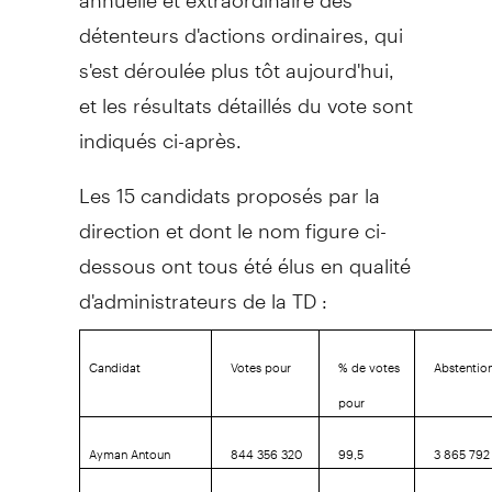
détenteurs d'actions ordinaires, qui
s'est déroulée plus tôt aujourd'hui,
et les résultats détaillés du vote sont
indiqués ci-après.
Les 15 candidats proposés par la
direction et dont le nom figure ci-
dessous ont tous été élus en qualité
d'administrateurs de la TD :
Candidat
Votes pour
% de votes
Abstentio
pour
Ayman Antoun
844 356 320
99,5
3 865 792