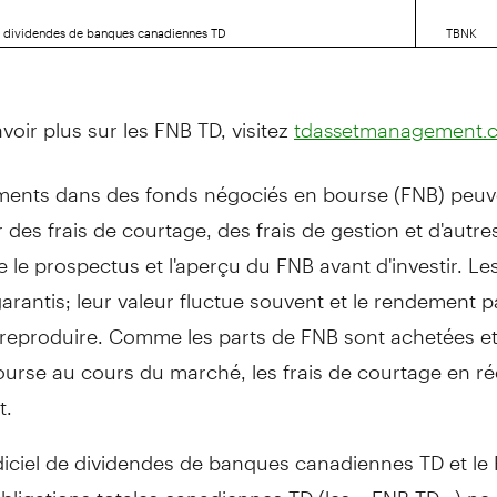
e dividendes de banques canadiennes TD
TBNK
voir plus sur les FNB TD, visitez
tdassetmanagement.
ments dans des fonds négociés en bourse (FNB) peuv
des frais de courtage, des frais de gestion et d'autres
ire le prospectus et l'aperçu du FNB avant d'investir. L
arantis; leur valeur fluctue souvent et le rendement 
 reproduire. Comme les parts de FNB sont achetées e
urse au cours du marché, les frais de courtage en ré
t.
diciel de dividendes de banques canadiennes TD et le
'obligations totales canadiennes TD (les « FNB TD ») ne