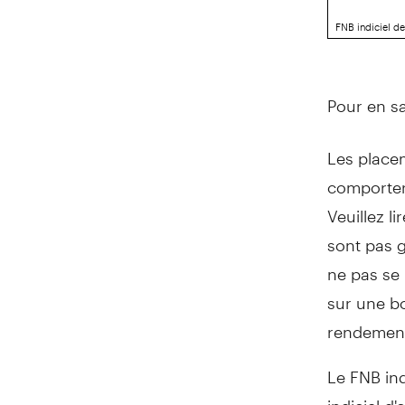
FNB indiciel d
Pour en sa
Les place
comporter 
Veuillez l
sont pas g
ne pas se
sur une bo
rendemen
Le FNB in
indiciel d