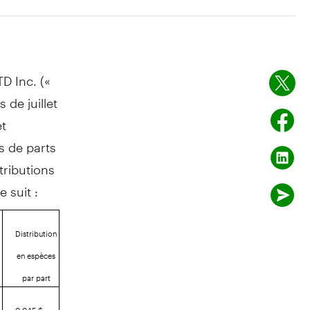
D Inc. («
de juillet
et
s de parts
tributions
 suit :
Distribution
en espèces
par part
0,045 $