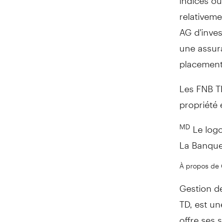
relativem
AG d'inves
une assura
placement
Les FNB TD
propriété
Le logo
MD
La Banque 
À propos de 
Gestion d
TD, est u
offre ses 