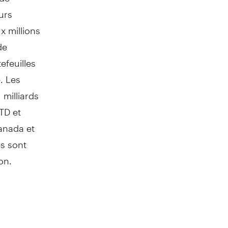
urs
x millions
de
feuilles
. Les
 milliards
TD et
anada
et
és sont
on.