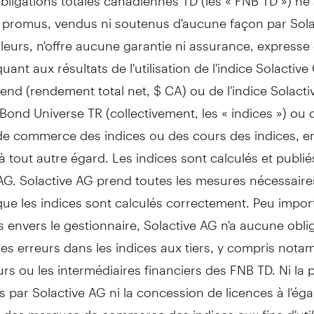
, promus, vendus ni soutenus d'aucune façon par Sol
illeurs, n'offre aucune garantie ni assurance, expresse
 quant aux résultats de l'utilisation de l'indice Solactiv
end (rendement total net, $ CA) ou de l'indice Solact
ond Universe TR (collectivement, les « indices ») ou 
e commerce des indices ou des cours des indices, en
 tout autre égard. Les indices sont calculés et publié
 AG. Solactive AG prend toutes les mesures nécessair
que les indices sont calculés correctement. Peu impor
s envers le gestionnaire, Solactive AG n'a aucune obli
les erreurs dans les indices aux tiers, y compris nota
urs ou les intermédiaires financiers des FNB TD. Ni la 
s par Solactive AG ni la concession de licences à l'ég
 des marques de commerce des indices aux fins d'util