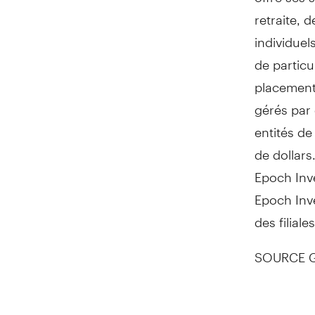
retraite, 
individuel
de particu
placement
gérés par 
entités de
de dollars
Epoch Inve
Epoch Inve
des filial
SOURCE Ge