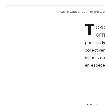
PAR TD BANK GROUP
• 18 JUILL. 
T
ORO
GPTD
pour les 
collective
inscrits a
en espèce
FNB indiciel d