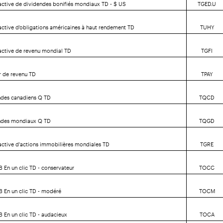
active de dividendes bonifiés mondiaux TD - $ US
TGED.U
active d'obligations américaines à haut rendement TD
TUHY
active de revenu mondial TD
TGFI
r de revenu TD
TPAY
ndes canadiens Q TD
TQCD
ndes mondiaux Q TD
TQGD
active d'actions immobilières mondiales TD
TGRE
B En un clic TD - conservateur
TOCC
NB En un clic TD - modéré
TOCM
B En un clic TD - audacieux
TOCA