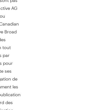
active AG
 ou
e Canadian
ive Broad
des
 tout
s par
es pour
te ses
gation de
mment les
publication
ard des
isation