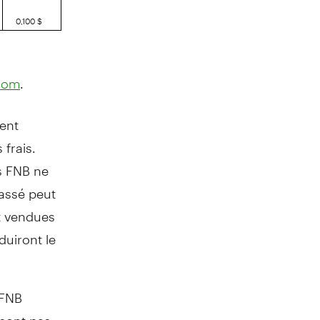
0,100 $
.
com
ent
 frais.
es FNB ne
passé peut
t vendues
duiront le
 FNB
 sont pas