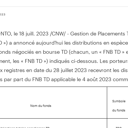
2023
NTO
,
le 18 juill. 2023
/CNW/ - Gestion de Placements T
 ») a annoncé aujourd'hui les distributions en espèces 
Fonds négociés en bourse TD (chacun, un « FNB TD » 
ment, les « FNB TD ») indiqués ci-dessous. Les porteur
ux registres en date du 28 juillet 2023 recevront les dis
s par part du FNB TD applicable le 4 août 2023 comme
Symbole
Nom du fonds
du fonds
'obligations totales canadiennes TD
TDB