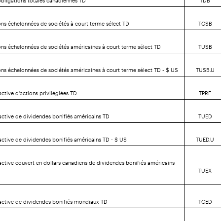
ons échelonnées de sociétés à court terme sélect TD
TCSB
ons échelonnées de sociétés américaines à court terme sélect TD
TUSB
ons échelonnées de sociétés américaines à court terme sélect TD - $ US
TUSB.U
ctive d'actions privilégiées TD
TPRF
active de dividendes bonifiés américains TD
TUED
active de dividendes bonifiés américains TD - $ US
TUED.U
active couvert en dollars canadiens de dividendes bonifiés américains
TUEX
active de dividendes bonifiés mondiaux TD
TGED