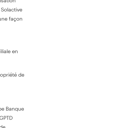
Solactive
cune façon
liale en
opriété de
upe Banque
. GPTD
 de