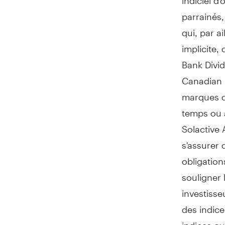
parrainés
qui, par a
implicite,
Bank Divid
Canadian B
marques d
temps ou à
Solactive
s'assurer 
obligation
souligner 
investisse
des indice
indices ou