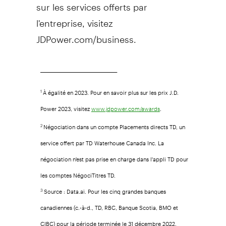
sur les services offerts par
l'entreprise, visitez
JDPower.com/business.
______________________________________
À égalité en 2023. Pour en savoir plus sur les prix J.D.
1
Power 2023, visitez
.
www.jdpower.com/awards
Négociation dans un compte Placements directs TD, un
2
service offert par TD Waterhouse Canada Inc. La
négociation n'est pas prise en charge dans l'appli TD pour
les comptes NégociTitres TD.
Source : Data.ai. Pour les cinq grandes banques
3
canadiennes (c.-à-d., TD, RBC, Banque Scotia, BMO et
CIBC) pour la période terminée le 31 décembre 2022.