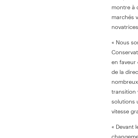
montre à q
marchés vo
novatrices
« Nous som
Conservat
en faveur 
de la dire
nombreux 
transition
solutions 
vitesse gr
« Devant l
changemen