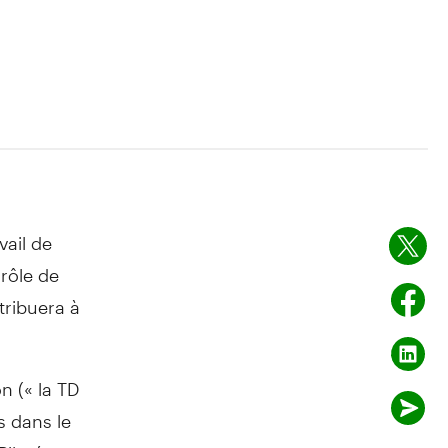
vail de
 rôle de
tribuera à
 (« la TD
s dans le
 Piloté par