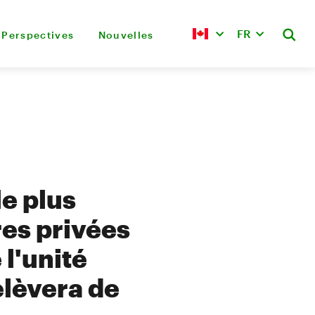
FR
Perspectives
Nouvelles
le plus
res privées
l'unité
elèvera de