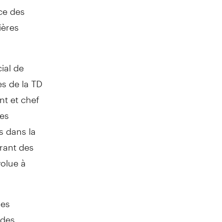
ce des
ières
ial de
s de la TD
nt et chef
des
 dans la
frant des
volue à
des
 des