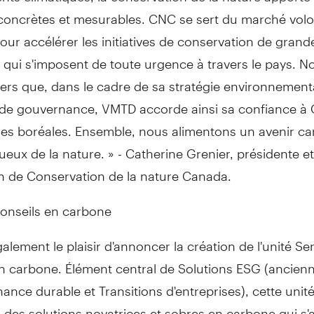
 concrètes et mesurables. CNC se sert du marché volo
ur accélérer les initiatives de conservation de grand
qui s'imposent de toute urgence à travers le pays. N
ers que, dans le cadre de sa stratégie environnement
t de gouvernance, VMTD accorde ainsi sa confiance à
rres boréales. Ensemble, nous alimentons un avenir c
ueux de la nature. » -
Catherine Grenier
, présidente e
on de Conservation de la nature
Canada
.
conseils en carbone
lement le plaisir d'annoncer la création de l'unité Ser
en carbone. Élément central de Solutions ESG (ancien
ance durable et Transitions d'entreprises), cette unit
des solutions novatrices et sobres en carbone qui s'