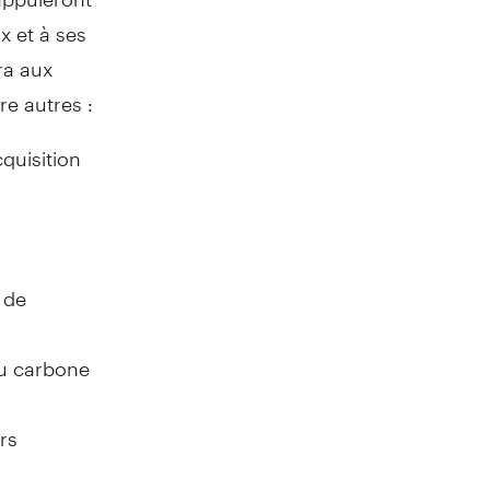
x et à ses
ira aux
re autres :
quisition
 de
au carbone
rs