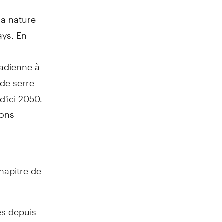
la nature
ays. En
nadienne à
 de serre
d'ici 2050.
ions
n
chapitre de
es depuis