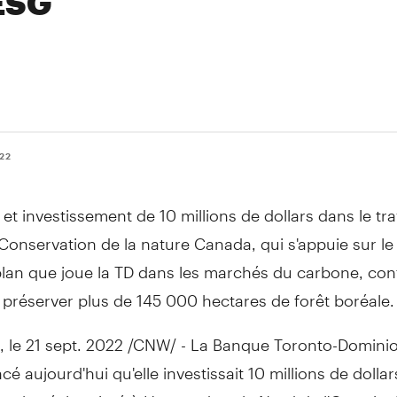
ESG
022
et investissement de 10 millions de dollars dans le tra
Conservation de la nature
Canada
, qui s'appuie sur le
lan que joue la TD dans les marchés du carbone, con
préserver plus de 145 000 hectares de forêt boréale.
,
le
21 sept. 2022
/CNW/ - La Banque Toronto-Dominion
cé aujourd'hui qu'elle investissait 10 millions de dollar
res boréales situé à
Hearst
, dans le
Nord de
l'
Ontario
.