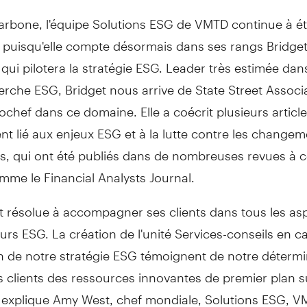
arbone, l'équipe Solutions
ESG
de
VMTD
continue à ét
, puisqu'elle compte désormais dans ses rangs
Bridge
 qui pilotera la stratégie
ESG
. Leader très estimée dans
herche
ESG
,
Bridget
nous arrive de
State Street Associ
ochef
dans ce domaine. Elle a
coécrit
plusieurs article
nt lié aux enjeux
ESG
et à la lutte contre les change
es, qui ont été publiés dans de nombreuses revues à 
omme le
Financial Analysts Journal
.
t résolue à accompagner ses clients dans tous les as
urs ESG. La création de l'unité Services-conseils en c
n de notre stratégie ESG témoignent de notre détermi
os clients des ressources innovantes de premier plan s
 explique
Amy West
, chef mondiale, Solutions ESG, V