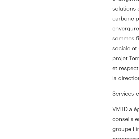
solutions
carbone po
envergure 
sommes fi
sociale e
projet Te
et respect
la directi
Services-
VMTD a éga
conseils 
groupe Fin
proposera 