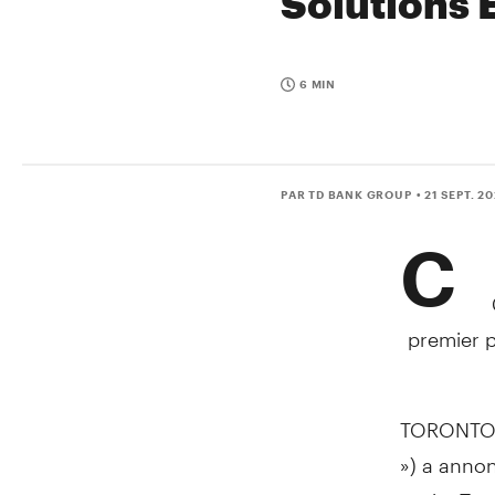
Solutions 
6 MIN
PAR TD BANK GROUP
• 21 SEPT. 2
C
premier p
TORONTO
») a annon
projet Ter