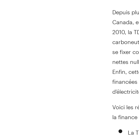
Depuis plu
Canada
, 
2010, la T
carboneut
se fixer c
nettes nul
Enfin, cet
financées 
d'électricit
Voici les 
la finance
La T