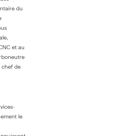
ntaire du
e
ous
ale,
 CNC et au
arboneutre
t chef de
vices-
nement le
é
appuieront