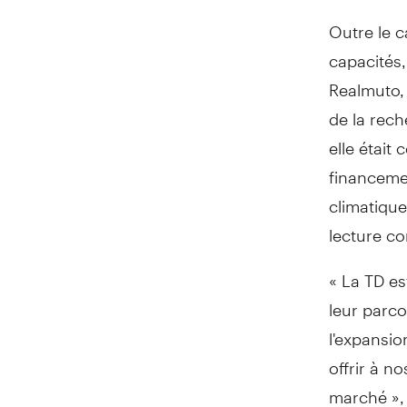
Outre le c
capacités
Realmuto
,
de la rec
elle était
c
financeme
climatiqu
lecture c
« La TD es
leur parco
l'expansio
offrir à n
marché »,