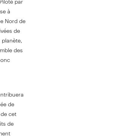
ise à
le
Nord de
rivées de
 planète,
emble des
donc
ontribuera
sée de
 de cet
its de
ment