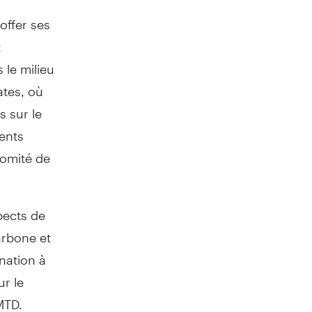
offer ses
t
 le milieu
ates
, où
s sur le
ments
comité de
pects de
arbone et
nation à
ur le
MTD.