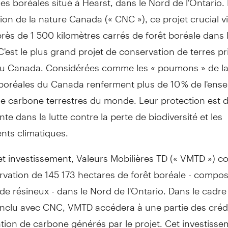
ion de la nature
Canada
(« CNC »), ce projet crucial v
rès de 1 500 kilomètres carrés de forêt boréale dans 
 C'est le plus grand projet de conservation de terres p
du
Canada
. Considérées comme les « poumons » de la
 boréales du
Canada
renferment plus de 10 % de l'ens
de carbone terrestres du monde. Leur protection est 
te dans la lutte contre la perte de biodiversité et les
ts climatiques.
t investissement, Valeurs Mobilières TD (« VMTD ») c
rvation de 145 173 hectares de forêt boréale - compo
t de résineux - dans le
Nord de
l'
Ontario
. Dans le cadre
nclu avec CNC, VMTD accédera à une partie des créd
ion de carbone générés par le projet. Cet investisse