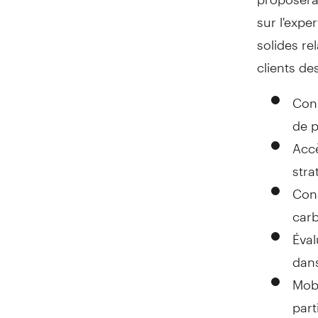
sur l'expe
solides rel
clients de
Cons
de p
Acc
stra
Cons
car
Éval
dans
Mobi
part