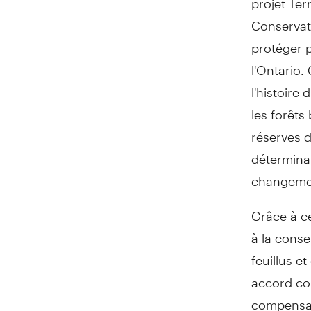
Conservat
protéger p
l'
Ontario
.
l'histoire 
les forêts
réserves 
déterminan
changemen
Grâce à ce
à la conse
feuillus e
accord co
compensat