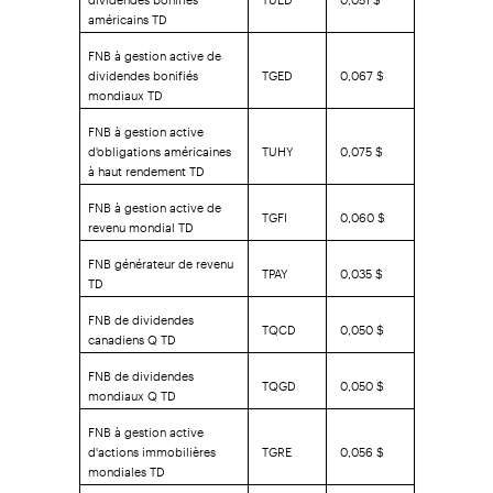
américains TD
FNB à gestion active de
dividendes bonifiés
TGED
0,067 $
mondiaux TD
FNB à gestion active
d'obligations américaines
TUHY
0,075 $
à haut rendement TD
FNB à gestion active de
TGFI
0,060 $
revenu mondial TD
FNB générateur de revenu
TPAY
0,035 $
TD
FNB de dividendes
TQCD
0,050 $
canadiens Q TD
FNB de dividendes
TQGD
0,050 $
mondiaux Q TD
FNB à gestion active
d'actions immobilières
TGRE
0,056 $
mondiales TD