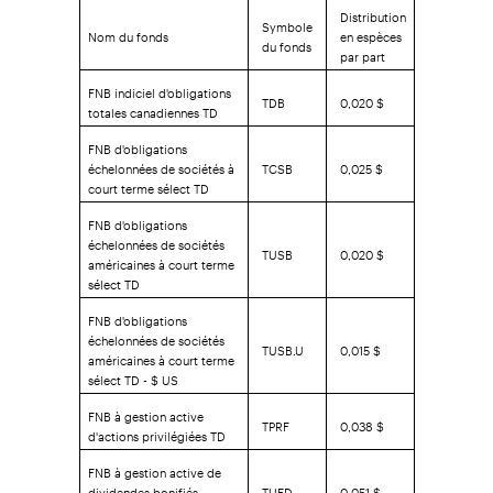
Distribution
Symbole
Nom du fonds
en espèces
du fonds
par part
FNB indiciel d'obligations
TDB
0,020 $
totales canadiennes TD
FNB d'obligations
échelonnées de sociétés à
TCSB
0,025 $
court terme sélect TD
FNB d'obligations
échelonnées de sociétés
TUSB
0,020 $
américaines à court terme
sélect TD
FNB d'obligations
échelonnées de sociétés
TUSB.U
0,015 $
américaines à court terme
sélect TD - $ US
FNB à gestion active
TPRF
0,038 $
d'actions privilégiées TD
FNB à gestion active de
dividendes bonifiés
TUED
0,051 $