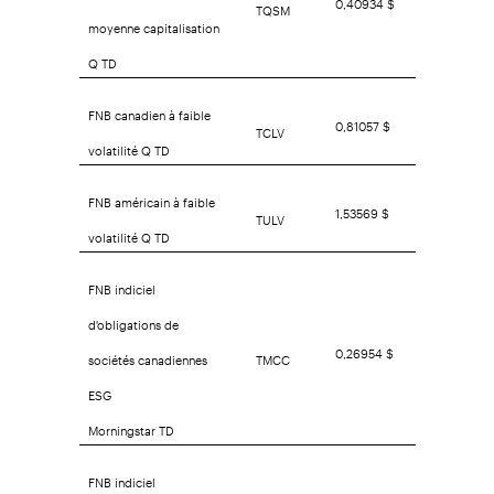
TQSM
moyenne capitalisation
Q TD
FNB canadien à faible
0,81057 $
TCLV
volatilité Q TD
FNB américain à faible
1,53569 $
TULV
volatilité Q TD
FNB indiciel
d'obligations de
0,26954 $
sociétés canadiennes
TMCC
ESG
Morningstar TD
FNB indiciel