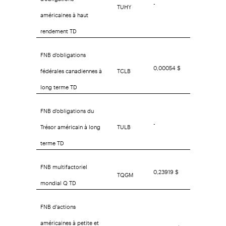
-
TUHY
américaines à haut
rendement TD
FNB d'obligations
0,00054 $
fédérales canadiennes à
TCLB
long terme TD
FNB d'obligations du
-
Trésor américain à long
TULB
terme TD
FNB multifactoriel
0,23919 $
TQGM
mondial Q TD
FNB d'actions
américaines à petite et
0,40934 $