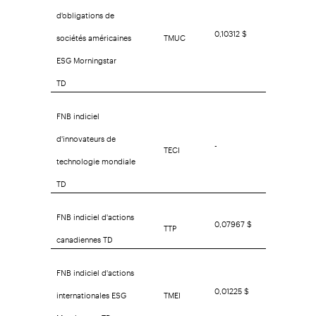
d'obligations de
0,10312 $
sociétés américaines
TMUC
ESG Morningstar
TD
FNB indiciel
d'innovateurs de
-
TECI
technologie mondiale
TD
FNB indiciel d'actions
0,07967 $
TTP
canadiennes TD
FNB indiciel d'actions
0,01225 $
internationales ESG
TMEI
Morningstar TD