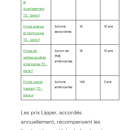
et
divertissement
TD - Série F
Actions
15
10 ans
Fonds science
sectorielles
et technologie
TD - Série F
Action de
18
10 ans
Fonds de
PME
petites sociétés
américaines
américaines TD -
Série F
Actions
148
3 ans
Fonds indiciel
américaines
®
Nasdaq
TD -
Série e
Les prix Lipper, accordés
annuellement, récompensent les
fonds et les sociétés de fonds qui,