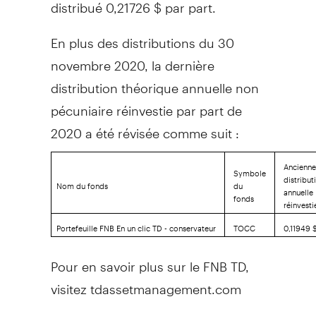
distribué 0,21726 $ par part.
En plus des distributions du 30
novembre 2020, la dernière
distribution théorique annuelle non
pécuniaire réinvestie par part de
2020 a été révisée comme suit :
Ancienne
Symbole
distribut
Nom du fonds
du
annuelle
fonds
réinvesti
Portefeuille FNB En un clic TD - conservateur
TOCC
0,11949 
Pour en savoir plus sur le FNB TD,
visitez tdassetmanagement.com