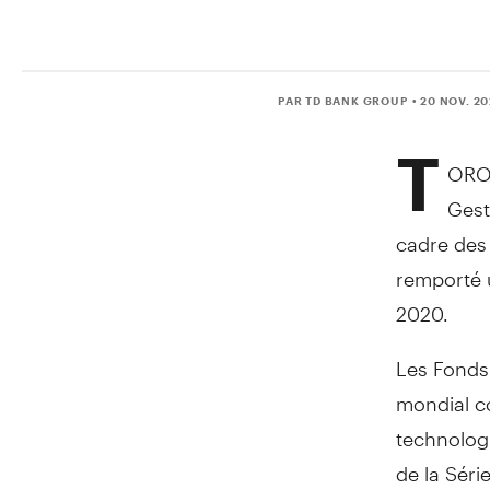
PAR TD BANK GROUP
• 20 NOV. 2
T
ORO
Gest
cadre des 
remporté u
2020.
Les Fonds 
mondial c
technolog
de la Séri