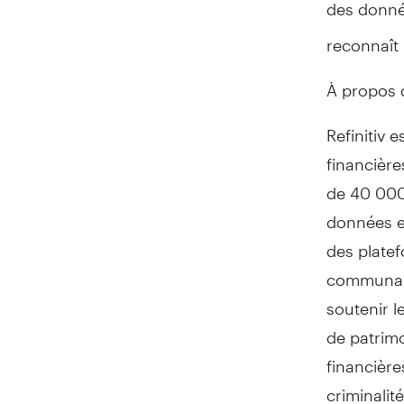
des donné
reconnaît 
À propos d
Refinitiv 
financière
de 40 000 
données e
des platef
communaut
soutenir l
de patrimo
financière
criminalité