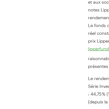
notes Lip
rendement 
Le fonds 
réel const
prix Lippe
lipperfun
raisonnab
présentes s
Le rendem
Série Inve
: 44,75 % (
(depuis la
correspond