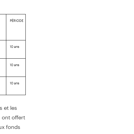
PÉRIODE
10 ans
10 ans
10 ans
 et les
ont offert
ux fonds
t sur les