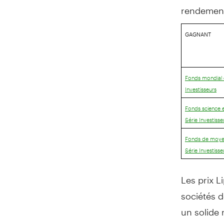
rendemen
GAGNANT
Fonds mondial 
Investisseurs
Fonds science e
Série Investisse
Fonds de moyen
Série Investisse
Les prix L
sociétés d
un solide 
et aux soc