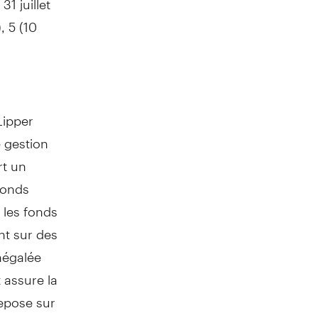
, 5 (10
Lipper
 gestion
rt un
fonds
 les fonds
nt sur des
inégalée
 assure la
repose sur