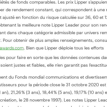
per de rendement constant, qui correspondent à une
ajusté en fonction du risque calculée sur 36, 60 et 
obtenant la meilleure note Lipper Leader pour son r
ant dans chaque catégorie admissible par univers rem
r. Pour obtenir de plus amples renseignements, consult
. Bien que Lipper déploie tous les efforts
dawards.com
les pour faire en sorte que les données contenues da
oient justes et fiables, elle n'en garantit pas l'exactitu
ent du Fonds mondial communications et divertissem
stisseurs pour la période close le 31 octobre 2020 est 
1 an), 21,26 % (3 ans), 18,44 % (5 ans), 19,17 % (10 ans) 
 création, le 28 novembre 1997). Les notes Lipper Lea
antes obtenues par le fonds pour la période close le 3