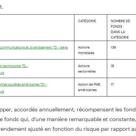
t.
CATÉGORIE
NOMBRE DE
FONDS
DANS LA
CATÉGORIE
Actions
139
communications et divertissement TD - Série
mondiales
Actions
16
t technologie TD -
sectorielles
urs
Action de PME
17
nes sociétés américaines TD -
américaines
urs
ipper, accordés annuellement, récompensent les fonds
e fonds qui, d'une manière remarquable et constante, 
rendement ajusté en fonction du risque par rapport a
iétés de fonds comparables. Les prix Lipper s'appuien