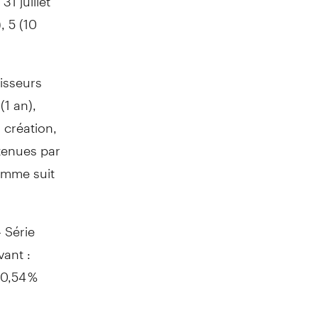
, 5 (10
isseurs
(1 an),
a création,
tenues par
comme suit
 Série
vant :
10,54 %
1 juillet