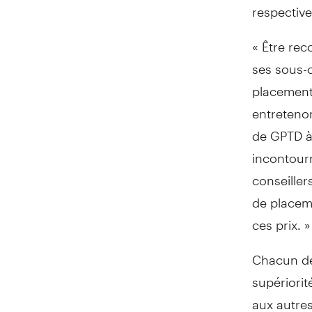
respective
« Être re
ses sous-c
placements
entretenon
de GPTD à 
incontourn
conseiller
de placem
ces prix. »
Chacun de
supériorit
aux autre