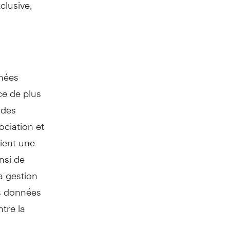
clusive,
nnées
ce de plus
 des
ciation et
ient une
nsi de
la gestion
es données
ntre la