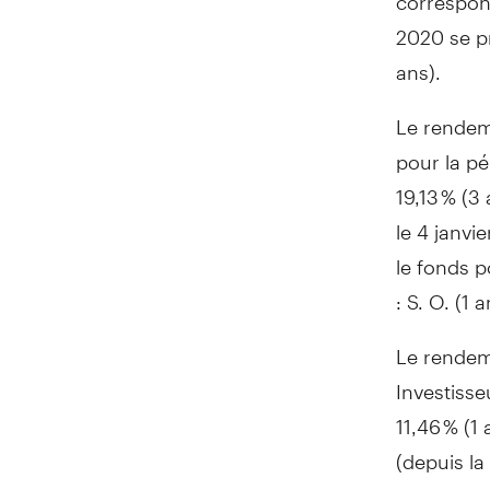
2020 se pr
ans).
Le rendeme
pour la pé
19,13 % (3 
le 4 janvi
le fonds p
: S. O. (1 
Le rendem
Investisse
11,46 % (1 
(depuis la
correspond