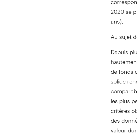
2020 se pr
ans).
Au sujet d
Depuis plu
hautement
de fonds q
solide ren
comparabl
les plus 
critères o
des donnée
valeur dur