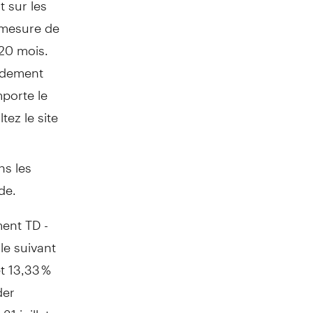
 mesure de
120 mois.
endement
porte le
ez le site
ns les
de.
ent TD -
le suivant
et 13,33 %
der
1 juillet