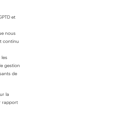
GPTD et
que nous
t continu
 les
de gestion
sants de
r la
r rapport