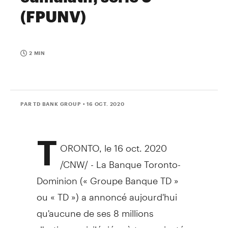
(FPUNV)
2 MIN
PAR TD BANK GROUP
• 16 OCT. 2020
T
ORONTO
, le 16 oct. 2020
/CNW/ - La Banque Toronto-
Dominion (« Groupe Banque TD »
ou « TD ») a annoncé aujourd'hui
qu'aucune de ses 8 millions
d'actions privilégiées à taux rajusté