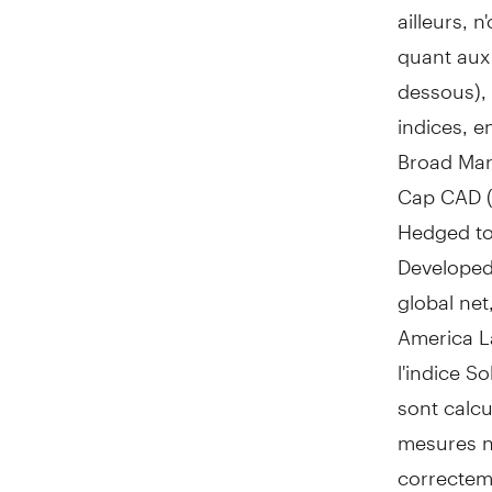
ailleurs, 
quant aux r
dessous),
indices, e
Broad Mark
Cap CAD (r
Hedged to 
Developed
global net
America L
l'indice S
sont calcu
mesures né
correcteme