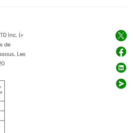
TD Inc. («
es de
essous. Les
20
n
rt