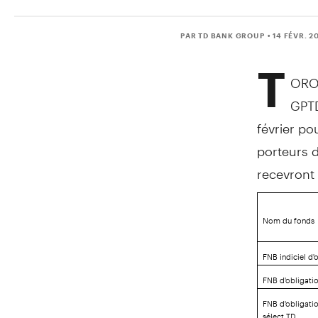
PAR TD BANK GROUP
• 14 FÉVR. 2
T
ORO
GPTD
février po
porteurs d
recevront 
Nom du fonds
FNB indiciel d'
FNB d'obligati
FNB d'obligati
sélect TD