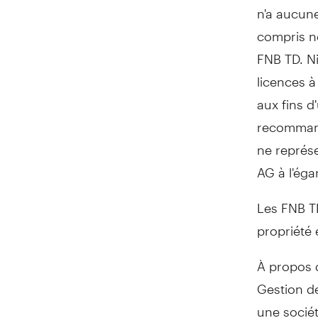
n'a aucune
compris no
FNB TD. Ni
licences 
aux fins d
recommanda
ne représ
AG à l'éga
Les FNB TD
propriété
À propos 
Gestion d
une socié