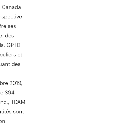
u
Canada
rspective
fre ses
e, des
els. GPTD
culiers et
luant des
bre 2019,
de 394
 Inc., TDAM
tités sont
on.