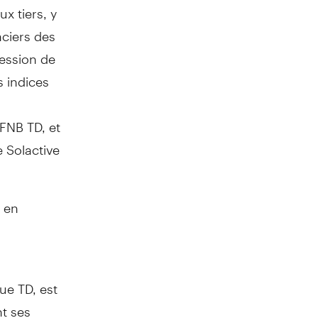
x tiers, y
nciers des
cession de
 indices
FNB TD, et
 Solactive
e en
e TD, est
t ses