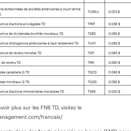
ons échelonnées de sociétés américaines à court terme
TUSB.U
0,023 $
S
ctive d'actions privilégiées TD
TPRF
0,038 $
active de dividendes bonifiés mondiaux TD
TGED
0,055 $
active d'obligations américaines à haut rendement TD
TUHY
0,085 $
active de revenu mondial TD
TGFI
0,065 $
 de revenu TD
TPAY
0,050 $
ndes canadiens Q TD
TQCD
0,065 $
ndes mondiaux Q TD
TQGD
0,055 $
active d'actions immobilières mondiales TD
TGRE
0,020 $
voir plus sur les FNB TD, visitez le
anagement.com/francais/
ments dans des fonds négociés en bourse (FNB) peuv