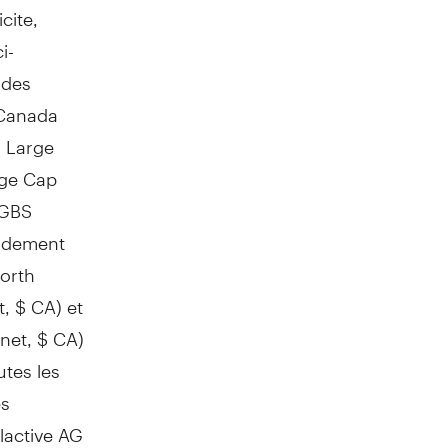
cite,
i-
 des
 Canada
S Large
rge Cap
 GBS
endement
North
, $ CA) et
net, $ CA)
utes les
és
lactive AG