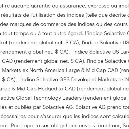
n'offre aucune garantie ou assurance, expresse ou impli
ésultats de l'utilisation des indices (telle que décrite c
 des marques de commerce des indices ou des cours
n tout temps ou à tout autre égard. L'indice Solactive
et (rendement global net, $ CA), l'indice Solactive U
endement global net, $ CA), l'indice Solactive US La
CAD (rendement global net, $ CA), l'indice Solactive
 Markets ex North America Large & Mid Cap CAD (r
, $ CA), l'indice Solactive GBS Developed Markets ex 
arge & Mid Cap Hedged to CAD (rendement global net
olactive Global Technology Leaders (rendement global 
lés et publiés par Solactive AG. Solactive AG prend to
cessaires pour s'assurer que les indices sont calcul
nt. Peu importe ses obligations envers l'émetteur, So