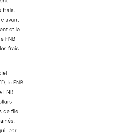
 frais.
re avant
ent et le
de FNB
es frais
iel
TD, le FNB
le FNB
ollars
 de file
ainés,
ui, par