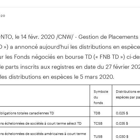
020
NTO
, le 14 févr. 2020 /CNW/ - Gestion de Placements 
 ») a annoncé aujourd'hui les distributions en espèc
ur les Fonds négociés en bourse TD (« FNB TD ») ci-d
e parts inscrits aux registres en date du 27 février 20
les distributions en espèces le 5 mars 2020.
Symbole
Distributions e
du
espèces par pa
fonds
obligations totales canadiennes TD
TDB
0,025 $
ons échelonnées de sociétés à court terme sélect TD
TCSB
0,035 $
ons échelonnées de sociétés américaines à court terme
TUSB
0,030 $