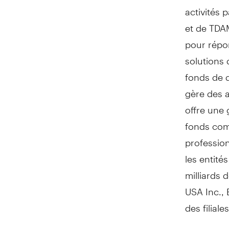
activités 
et de TD
pour répon
solutions 
fonds de d
gère des a
offre une 
fonds com
profession
les entité
milliards 
USA Inc., 
des filial