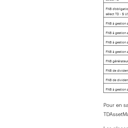
FNB d'obligati
sélect TD - $ U
FNB à gestion a
FNB à gestion 
FNB à gestion 
FNB à gestion 
FNB générateur
FNB de divide
FNB de divide
FNB à gestion 
Pour en sa
TDAssetM
Les place