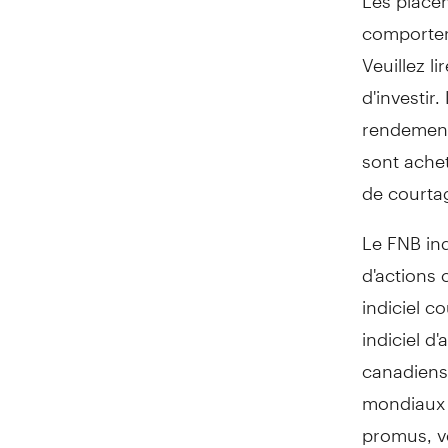
comporter 
Veuillez l
d'investir
rendement
sont ache
de courta
Le FNB ind
d'actions 
indiciel c
indiciel d
canadiens 
mondiaux d
promus, v