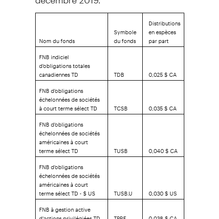
Distributions
Symbole
en espèces
Nom du fonds
du fonds
par part
FNB indiciel
d'obligations totales
canadiennes TD
TDB
0,025 $ CA
FNB d'obligations
échelonnées de sociétés
à court terme sélect TD
TCSB
0,035 $ CA
FNB d'obligations
échelonnées de sociétés
américaines à court
terme sélect TD
TUSB
0,040 $ CA
FNB d'obligations
échelonnées de sociétés
américaines à court
terme sélect TD - $ US
TUSB.U
0,030 $ US
FNB à gestion active
d'actions privilégiées TD
TPRF
0,038 $ CA