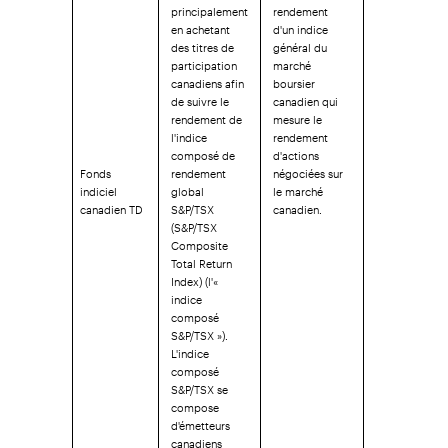
principalement
rendement
en achetant
d'un indice
des titres de
général du
participation
marché
canadiens afin
boursier
de suivre le
canadien qui
rendement de
mesure le
l'indice
rendement
composé de
d'actions
Fonds
rendement
négociées sur
indiciel
global
le marché
canadien TD
S&P/TSX
canadien.
(S&P/TSX
Composite
Total Return
Index) (l'«
indice
composé
S&P/TSX »).
L'indice
composé
S&P/TSX se
compose
d'émetteurs
canadiens