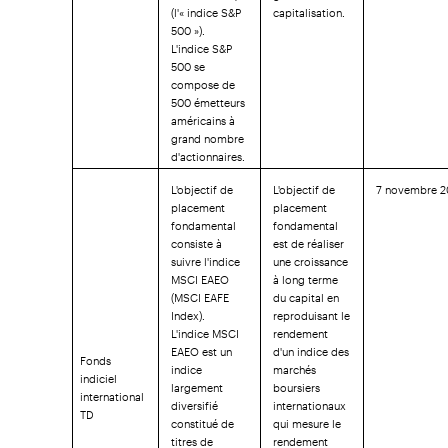
(l'« indice S&P
capitalisation.
500 »).
L'indice S&P
500 se
compose de
500 émetteurs
américains à
grand nombre
d'actionnaires.
L'objectif de
L'objectif de
7 novembre 2
placement
placement
fondamental
fondamental
consiste à
est de réaliser
suivre l'indice
une croissance
MSCI EAEO
à long terme
(MSCI EAFE
du capital en
Index).
reproduisant le
L'indice MSCI
rendement
EAEO est un
d'un indice des
Fonds
indice
marchés
indiciel
largement
boursiers
international
diversifié
internationaux
TD
constitué de
qui mesure le
titres de
rendement