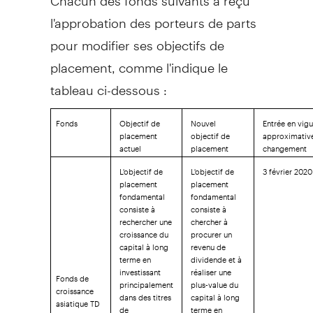
l'approbation des porteurs de parts
pour modifier ses objectifs de
placement, comme l'indique le
tableau ci-dessous :
Fonds
Objectif de
Nouvel
Entrée en vigu
placement
objectif de
approximativ
actuel
placement
changement
L'objectif de
L'objectif de
3 février 2020
placement
placement
fondamental
fondamental
consiste à
consiste à
rechercher une
chercher à
croissance du
procurer un
capital à long
revenu de
terme en
dividende et à
investissant
réaliser une
Fonds de
principalement
plus-value du
croissance
dans des titres
capital à long
asiatique TD
de
terme en