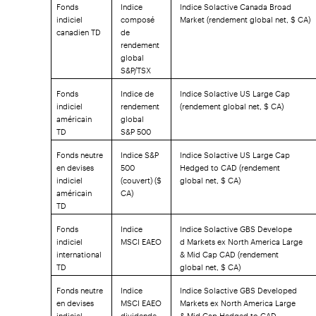
Fonds
Indice
Indice Solactive Canada Broad
indiciel
composé
Market (rendement global net, $ CA)
canadien TD
de
rendement
global
S&P/TSX
Fonds
Indice de
Indice Solactive US Large Cap
indiciel
rendement
(rendement global net, $ CA)
américain
global
TD
S&P 500
Fonds neutre
Indice S&P
Indice Solactive US Large Cap
en devises
500
Hedged to CAD (rendement
indiciel
(couvert) ($
global net, $ CA)
américain
CA)
TD
Fonds
Indice
Indice Solactive GBS Develope
indiciel
MSCI EAEO
d Markets ex North America Large
international
& Mid Cap CAD (rendement
TD
global net, $ CA)
Fonds neutre
Indice
Indice Solactive GBS Developed
en devises
MSCI EAEO
Markets ex North America Large
indiciel
dividende
& Mid Cap Hedged to CAD