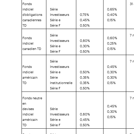
Fonds
31
indiciel
Série
0,65 %
d'obligations
Investisseurs
0,75 %
0,40 %
canadiennes
Série e
0,45 %
0,15 %
TD
Série F
0,50 %
Série
7 
Fonds
0,60 %
Investisseurs
0,80 %
indiciel
0,25 %
Série e
0,30 %
canadien TD
0,15 %
Série F
0,50 %
Série
7 
Fonds
Investisseurs
0,45 %
indiciel
Série e
0,50 %
0,30 %
américain
Série
0,35 %
0,30 %
TD
Institutionnelle
0,35 %
0,15 %
Série F
0,50 %
Fonds neutre
7 
en
0,45 %
devises
Série
0,30 %
indiciel
Investisseurs
0,80 %
0,15 %
américain
Série e
0,45 %
TD
Série F
0,50 %
Fonds
Série
7 