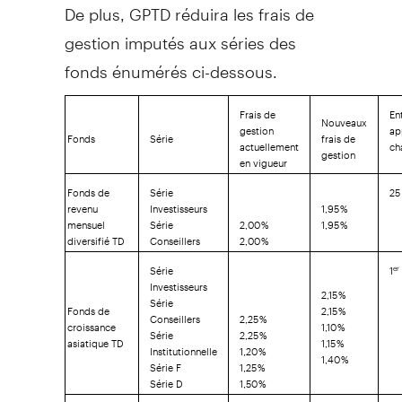
De plus, GPTD réduira les frais de
gestion imputés aux séries des
fonds énumérés ci-dessous.
Frais de
En
Nouveaux
gestion
ap
Fonds
Série
frais de
actuellement
ch
gestion
en vigueur
Fonds de
Série
25
revenu
Investisseurs
1,95 %
mensuel
Série
2,00 %
1,95 %
diversifié TD
Conseillers
2,00 %
Série
1
er
Investisseurs
2,15 %
Série
Fonds de
2,15 %
Conseillers
2,25 %
croissance
1,10 %
Série
2,25 %
asiatique TD
1,15 %
Institutionnelle
1,20 %
1,40 %
Série F
1,25 %
Série D
1,50 %