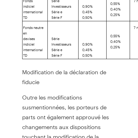
0,55 %
indiciel
Investisseurs
0,90 %
0,40 %
international
Série e
0,45 %
0,25 %
TD
Série F
0,50 %
Fonds neutre
7 
en
0,55 %
devises
Série
0,40 %
indiciel
Investisseurs
0,90 %
0,25 %
international
Série e
0,45 %
TD
Série F
0,50 %
Modification de la déclaration de
fiducie
Outre les modifications
susmentionnées, les porteurs de
parts ont également approuvé les
changements aux dispositions
touchant la modification de la