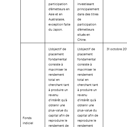
participation
investissant
d'émetteurs en
principalement
Asie et en
dans des titres
Australasie,
de
exception faite
participation
du Japon.
d'émetteurs
situés en
Chine.
L'objectif de
L'objectif de
31 octobre 20
placement
placement
fondamental
fondamental
consiste à
consiste à
maximiser le
maximiser le
rendement
rendement
total en
total en
cherchant tant
cherchant tant
à produire un
à produire un
revenu
revenu
d'intérêt qu'à
d'intérêt qu'à
obtenir une
obtenir une
plus-value du
plus-value du
capital afin de
capital afin de
Fonds
reproduire le
reproduire le
indiciel
rendement de
rendement
d'obligations