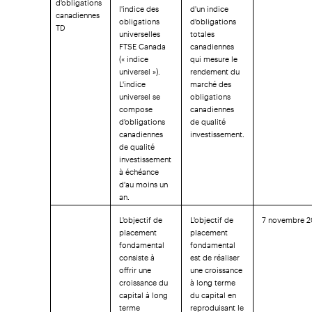
l'indice des
d'un indice
canadiennes
obligations
d'obligations
TD
universelles
totales
FTSE Canada
canadiennes
(« indice
qui mesure le
universel »).
rendement du
L'indice
marché des
universel se
obligations
compose
canadiennes
d'obligations
de qualité
canadiennes
investissement.
de qualité
investissement
à échéance
d'au moins un
an.
L'objectif de
L'objectif de
7 novembre 2
placement
placement
fondamental
fondamental
consiste à
est de réaliser
offrir une
une croissance
croissance du
à long terme
capital à long
du capital en
terme
reproduisant le