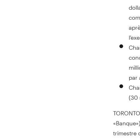
doll
comp
aprè
l'ex
Char
conc
mill
par 
Char
(30 
TORONTO
«Banque») 
trimestre 