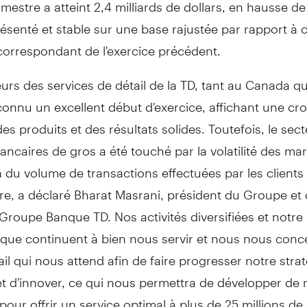
imestre a atteint 2,4 milliards de dollars, en hausse de
enté et stable sur une base rajustée par rapport à c
correspondant de l'exercice précédent.
urs des services de détail de la TD, tant au
Canada
qu
connu un excellent début d'exercice, affichant une cr
es produits et des résultats solides. Toutefois, le sec
ancaires de gros a été touché par la volatilité des mar
 du volume de transactions effectuées par les clients
re, a déclaré Bharat Masrani, président du Groupe et 
 Groupe Banque TD. Nos activités diversifiées et notr
que continuent à bien nous servir et nous nous conc
vail qui nous attend afin de faire progresser notre stra
 et d'innover, ce qui nous permettra de développer de 
pour offrir un service optimal à plus de 25 millions de 