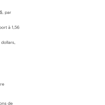
$, par
port à 1,56
 dollars,
tre
ions de