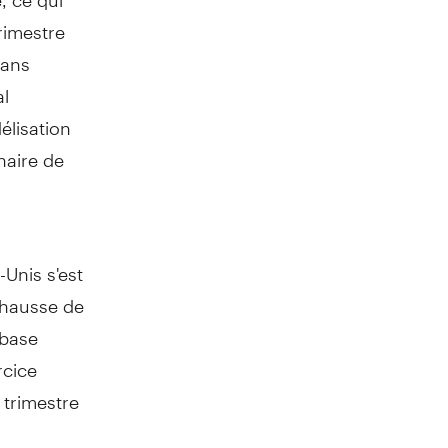
rimestre
dans
al
élisation
naire de
Unis s'est
n hausse de
 base
rcice
 trimestre