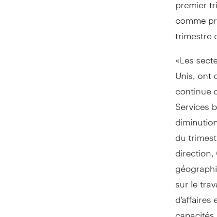
premier tr
comme prés
trimestre 
«Les secte
Unis, ont 
continue d
Services b
diminution
du trimest
direction,
géographi
sur le tra
d'affaires
capacités 