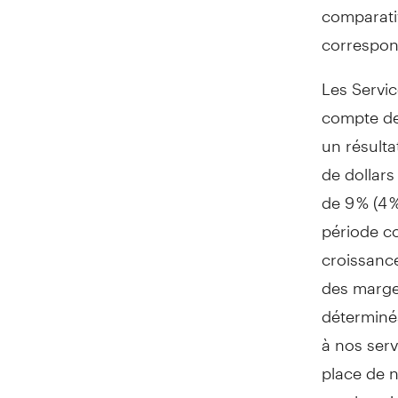
comparativ
correspon
Les Servic
compte de
un résulta
de dollars
de 9 % (4 
période co
croissance
des marge
déterminés 
à nos serv
place de n
que le pai