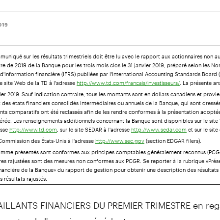
019
uniqué sur les résultats trimestriels doit être lu avec le rapport aux actionnaires non a
re de 2019 de la Banque pour les trois mois clos le 31 janvier 2019, préparé selon les N
 d'information financière (IFRS) publiées par l'International Accounting Standards Board (
le site Web de la TD à l'adresse
. La présente an
http://www.td.com/francais/investisseurs/
ier 2019. Sauf indication contraire, tous les montants sont en dollars canadiens et provi
 des états financiers consolidés intermédiaires ou annuels de la Banque, qui sont dressés
ts comparatifs ont été reclassés afin de les rendre conformes à la présentation adopté
rée. Les renseignements additionnels concernant la Banque sont disponibles sur le site
esse
, sur le site SEDAR à l'adresse
et sur le site
http://www.td.com
http://www.sedar.com
ommission des États-Unis à l'adresse
(section EDGAR filers).
http://www.sec.gov
comme présentés sont conformes aux principes comptables généralement reconnus (PCGR
res rajustées sont des mesures non conformes aux PCGR. Se reporter à la rubrique «Prés
inancière de la Banque» du rapport de gestion pour obtenir une description des résulta
 résultats rajustés.
AILLANTS FINANCIERS DU PREMIER TRIMESTRE en reg
imestre de l'exercice précédent :