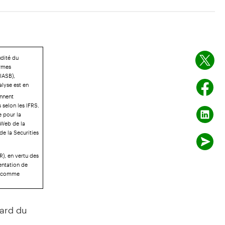
udité du
ormes
IASB),
alyse est en
ennent
 selon les IFRS.
e pour la
 Web de la
 de la Securities
), en vertu des
entation de
ts comme
ard du