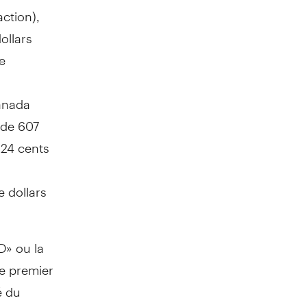
action),
ollars
e
Canada
 de 607
 24 cents
e dollars
D» ou la
le premier
é du