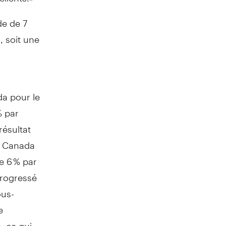
e de 7
, soit une
da
pour le
% par
résultat
ir Canada
de 6 % par
progressé
ous-
e
, ce qui