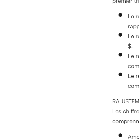
Le r
rapp
Le r
$.
Le r
comp
Le r
comp
RAJUSTEM
Les chiffr
comprenne
Amor