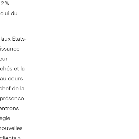
 2 %
elui du
'aux États-
oissance
teur
chés et la
 au cours
chef de la
e présence
entrons
tégie
nouvelles
clients.»