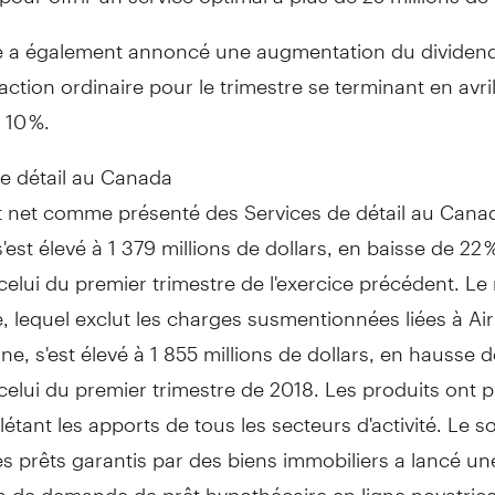
 a également annoncé une augmentation du dividend
action ordinaire pour le trimestre se terminant en avril
 10 %.
e détail au
Canada
at net comme présenté des Services de détail au
Cana
s'est élevé à 1 379 millions de dollars, en baisse de 22 
celui du premier trimestre de l'exercice précédent. Le 
é, lequel exclut les charges susmentionnées liées à A
ne, s'est élevé à 1 855 millions de dollars, en hausse 
celui du premier trimestre de 2018. Les produits ont 
flétant les apports de tous les secteurs d'activité. Le s
s prêts garantis par des biens immobiliers a lancé un
n de demande de prêt hypothécaire en ligne novatrice