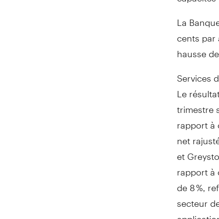
La Banque
cents par 
hausse de
Services d
Le résult
trimestre 
rapport à 
net rajust
et Greysto
rapport à 
de 8 %, re
secteur de
applicatio