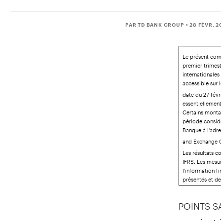
PAR TD BANK GROUP
• 28 FÉVR. 2
Le présent comm
premier trimest
internationales
accessible sur 
date du 27 févr
essentiellement
Certains montan
période considé
Banque à l'adr
and Exchange C
Les résultats 
IFRS. Les mesu
l'information f
présentés et des
POINTS S
premier tr