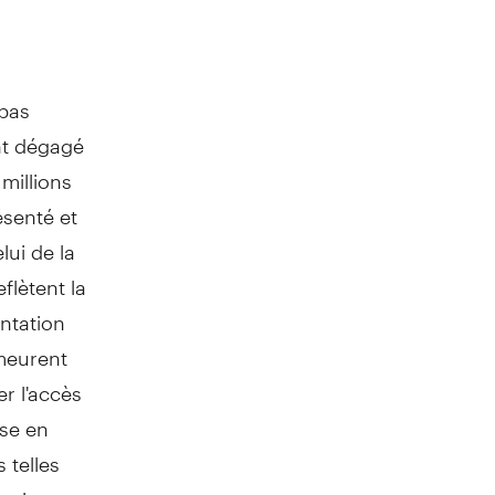
 pas
nt dégagé
millions
ésenté et
lui de la
flètent la
ntation
emeurent
er l'accès
ise en
 telles
ronique.