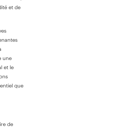
ité et de
ves
renantes
à
e une
 et le
ions
sentiel que
ire de