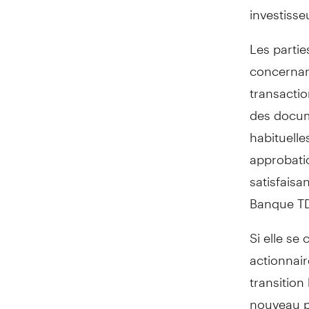
investiss
Les parti
concernant
transactio
des docum
habituelle
approbatio
satisfaisa
Banque TD,
Si elle se
actionnai
transitio
nouveau p