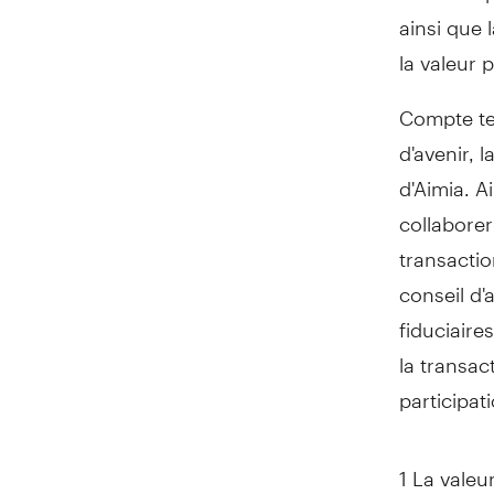
ainsi que 
la valeur 
Compte ten
d'avenir, 
d'Aimia. A
collaborer
transactio
conseil d'
fiduciaire
la transac
participat
1 La valeu