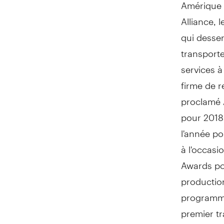
Amérique 
Alliance,
qui desser
transport
services à
firme de 
proclamé 
pour 2018
l'année po
à l'occasi
Awards po
productio
programmes
premier tr