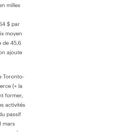
en milles
64 $ par
prix moyen
e de 45,6
'on ajoute
ue Toronto-
rce (« la
nt former,
es activités
du passif
31 mars
 proposée