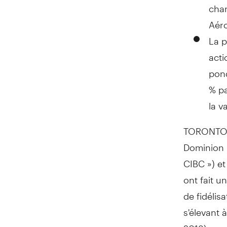
char
Aéro
La p
acti
pond
% pa
la v
TORONTO
Dominion 
CIBC ») et
ont fait un
de fidélis
s'élevant 
2018) pour