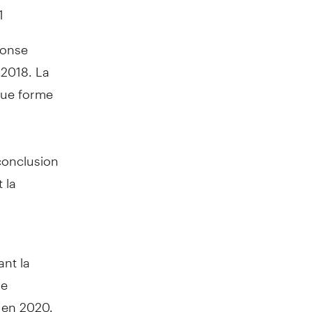
1
ponse
 2018. La
due forme
 conclusion
 la
nt la
le
 en 2020,