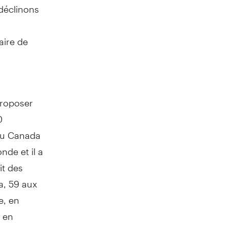
déclinons
aire de
roposer
0
du
Canada
de et il a
it des
a
, 59 aux
e, en
t en