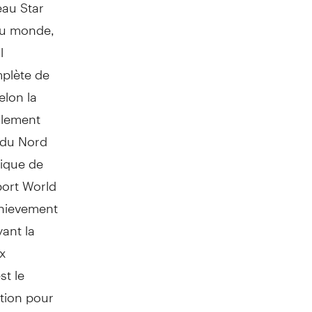
au Star
 du monde,
l
mplète de
elon la
alement
 du Nord
ique de
port World
chievement
ant la
x
st le
ition pour