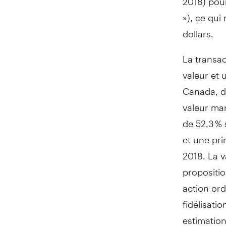
»), ce qui
dollars.
La transac
valeur et 
Canada, de
valeur ma
de 52,3 % 
et une pri
2018. La 
propositio
action ord
fidélisati
estimation