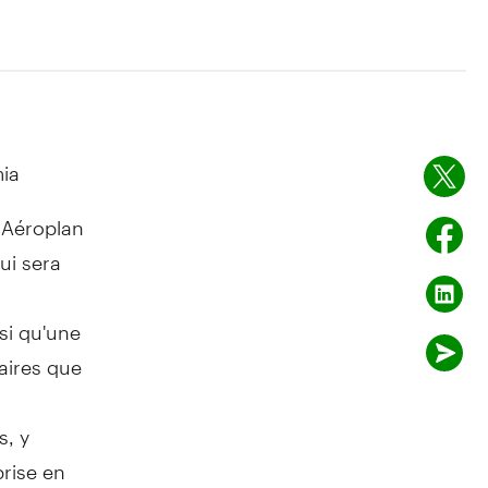
ia
 Aéroplan
ui sera
nsi qu'une
faires que
s, y
prise en