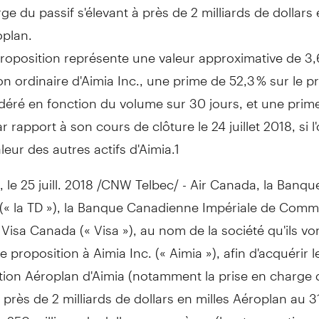
ge du passif s'élevant à près de 2 milliards de dollars 
plan.
roposition représente une valeur approximative de 3,
on ordinaire d'Aimia Inc., une prime de 52,3 % sur le 
éré en fonction du volume sur 30 jours, et une prim
r rapport à son cours de clôture le 24 juillet 2018, si l
aleur des autres actifs d'Aimia.1
, le 25 juill. 2018 /CNW Telbec/ - Air Canada, la Banq
(« la TD »), la Banque Canadienne Impériale de Comme
 Visa Canada (« Visa »), au nom de la société qu'ils vo
e proposition à Aimia Inc. (« Aimia »), afin d'acquérir l
ation Aéroplan d'Aimia (notamment la prise en charge 
à près de 2 milliards de dollars en milles Aéroplan au 
 250 millions de dollars en espèces (la « transaction