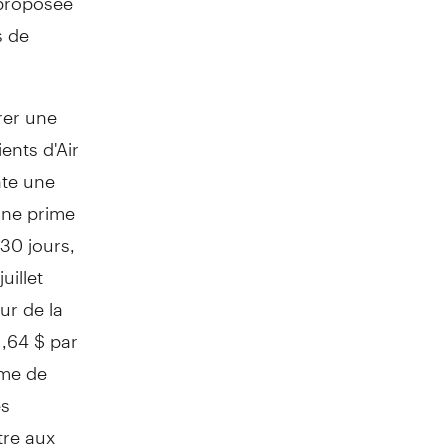
s de
rer une
ents d'Air
nte une
une prime
30 jours,
uillet
ur de la
1,64 $ par
mme de
es
tre aux