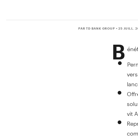
PAR TD BANK GROUP
• 25 JUILL. 
B
énéf
Per
vers
lanc
Offr
solu
vit 
Repr
comp