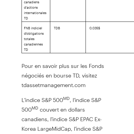
canadiens
d'actions
internationales
TD
FNB indiciel
TDB
0,035$
d'obligations
totales
canadiennes
TD
Pour en savoir plus sur les Fonds
négociés en bourse TD, visitez
tdassetmanagement.com
L'indice S&P 500
, l'indice S&P
MD
500
couvert en dollars
MD
canadiens, l'indice S&P EPAC Ex-
Korea LargeMidCap, l'indice S&P