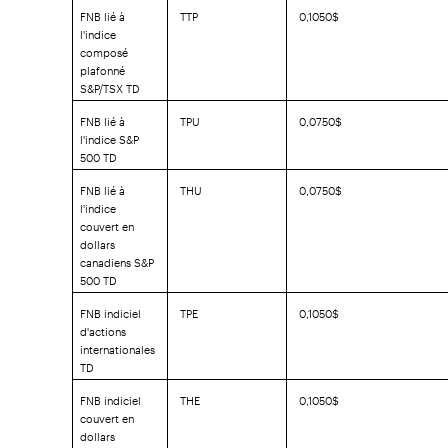
FNB lié à
TTP
0,1050$
l'indice
composé
plafonné
S&P/TSX TD
FNB lié à
TPU
0,0750$
l'indice S&P
500 TD
FNB lié à
THU
0,0750$
l'indice
couvert en
dollars
canadiens S&P
500 TD
FNB indiciel
TPE
0,1050$
d'actions
internationales
TD
FNB indiciel
THE
0,1050$
couvert en
dollars