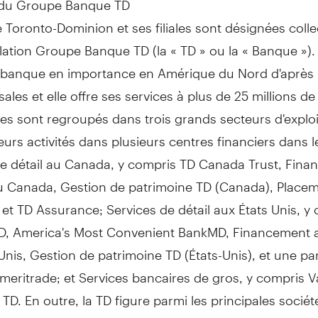
Toronto-Dominion et ses filiales sont désignées coll
llation Groupe Banque TD (la « TD » ou la « Banque »).
e banque en importance en Amérique du Nord d'après
ales et elle offre ses services à plus de 25 millions de 
es sont regroupés dans trois grands secteurs d'exploi
eurs activités dans plusieurs centres financiers dans 
e détail au
Canada
, y compris TD Canada Trust, Fin
au
Canada
,
Gestion de
patrimoine TD (
Canada
), Place
 et TD Assurance; Services de détail aux États Unis, y
, America's Most Convenient BankMD, Financement 
Unis,
Gestion de
patrimoine TD (États-Unis), et une par
eritrade; et Services bancaires de gros, y compris V
 TD. En outre, la TD figure parmi les principales sociét
inanciers en ligne du monde, avec environ 12 millions 