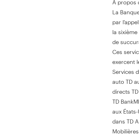
La Banque 
par l'appe
la sixièm
de succurs
Ces servic
exercent l
Services d
auto TD 
directs TD
TD BankMD
aux États-
dans TD Am
Mobilières
services f