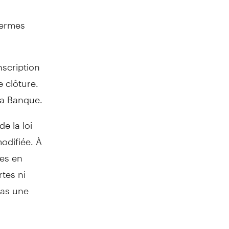
fermes
nscription
 clôture.
la Banque.
de la loi
modifiée. À
ces en
rtes ni
pas une