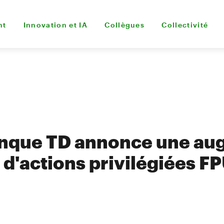
nt
Innovation et IA
Collègues
Collectivité
nque TD annonce une au
d'actions privilégiées 