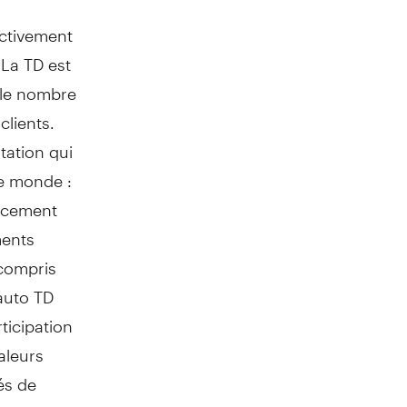
ectivement
 La TD est
 le nombre
clients.
tation qui
le monde :
ancement
ments
 compris
auto TD
ticipation
aleurs
és de
de clients