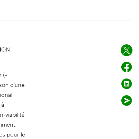
SION
 («
ison d'une
ional
 à
-viabilité
emment,
es pour le