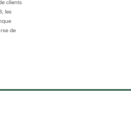
8, les
anque
urse de