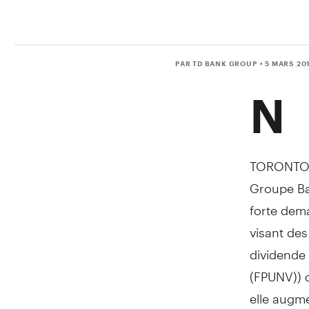
PAR TD BANK GROUP
• 5 MARS 20
N
TORONTO
Groupe Ba
forte dem
visant des
dividende 
(FPUNV)) d
elle augme