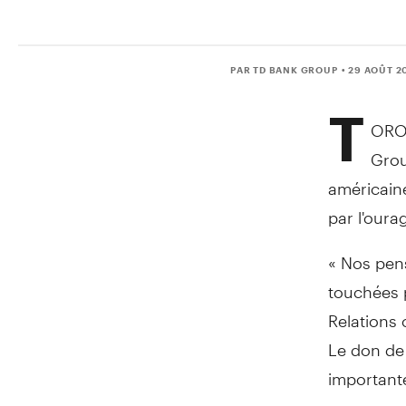
PAR TD BANK GROUP
• 29 AOÛT 2
T
ORO
Grou
américaine
par l'oura
« Nos pens
touchées p
Relations
Le don de 
importante