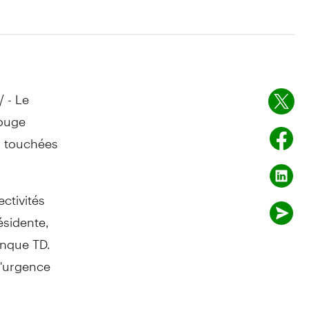
/ - Le
Rouge
s touchées
ctivités
ésidente,
anque TD.
d'urgence