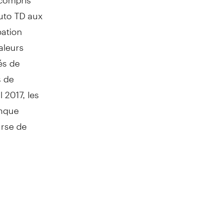
uto TD aux
pation
aleurs
és de
s de
l 2017, les
anque
urse de