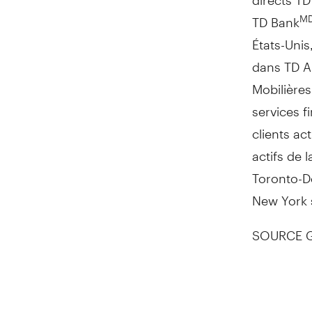
TD Bank
M
États-Unis
dans TD Am
Mobilières
services f
clients ac
actifs de 
Toronto-Do
New York
SOURCE G