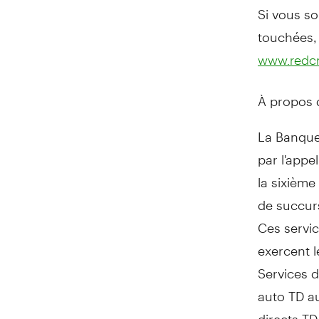
Si vous so
touchées,
www.redcr
À propos
La Banque 
par l'appe
la sixièm
de succurs
Ces servic
exercent l
Services d
auto TD 
directs TD