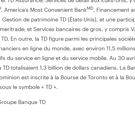
, America's Most Convenient Bank
, Financement a
D
MD
,
Gestion de
patrimoine TD (États-Unis), et une partici
eritrade; et Services bancaires de gros, y compris V
 TD. En outre, la TD figure parmi les principales sociét
inanciers en ligne du monde, avec environ 11,5 million
tifs du service en ligne et du service mobile. Au 30 avri
la TD totalisaient 1,3 billion de dollars canadiens. La B
minion est inscrite à la Bourse de
Toronto
et à la Bo
sous le symbole « TD ».
roupe Banque TD