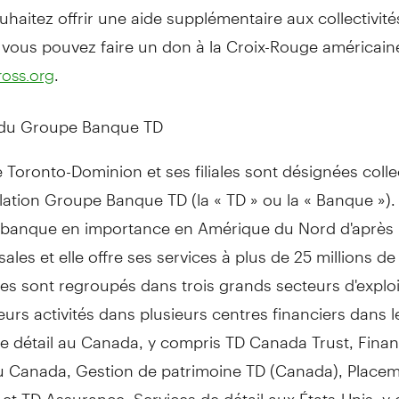
uhaitez offrir une aide supplémentaire aux collectivité
 vous pouvez faire un don à la Croix-Rouge américain
.
oss.org
 du Groupe Banque TD
Toronto-Dominion et ses filiales sont désignées coll
llation Groupe Banque TD (la « TD » ou la « Banque »).
e banque en importance en Amérique du Nord d'après
ales et elle offre ses services à plus de 25 millions de 
es sont regroupés dans trois grands secteurs d'exploi
eurs activités dans plusieurs centres financiers dans 
e détail au
Canada
, y compris TD Canada Trust, Fin
au
Canada
,
Gestion de
patrimoine TD (
Canada
), Place
 et TD Assurance; Services de détail aux États-Unis, y