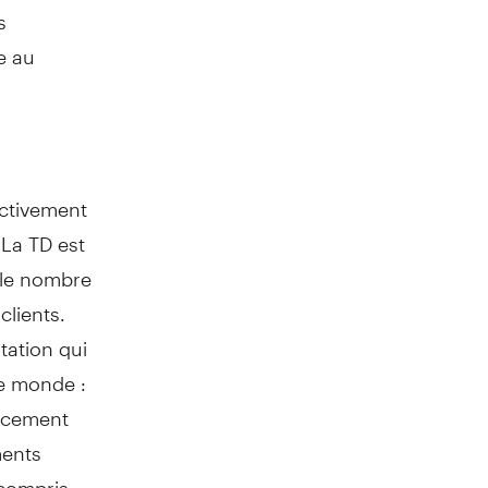
s
e au
ectivement
 La TD est
 le nombre
clients.
tation qui
le monde :
ancement
ments
 compris