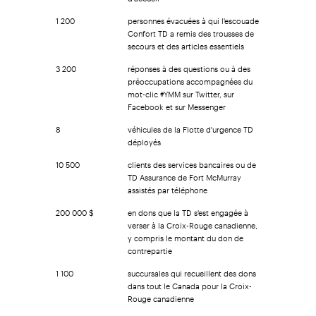
1 200
personnes évacuées à qui l'escouade
Confort TD a remis des trousses de
secours et des articles essentiels
3 200
réponses à des questions ou à des
préoccupations accompagnées du
mot-clic #YMM sur Twitter, sur
Facebook et sur Messenger
8
véhicules de la Flotte d'urgence TD
déployés
10 500
clients des services bancaires ou de
TD Assurance de Fort McMurray
assistés par téléphone
200 000 $
en dons que la TD s'est engagée à
verser à la Croix-Rouge canadienne,
y compris le montant du don de
contrepartie
1 100
succursales qui recueillent des dons
dans tout le Canada pour la Croix-
Rouge canadienne