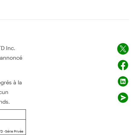
TD Inc.
i annoncé
grés à la
ucun
nds.
D -Série Privée