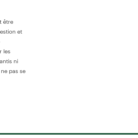
 être
estion et
e
r les
ntis ni
 ne pas se