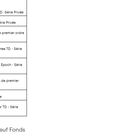
D -Série Privée
rie Privée
e premier ordre
nes TD - Série
 Epoch - Série
s de premier
ée
r TD - Série
neuf Fonds