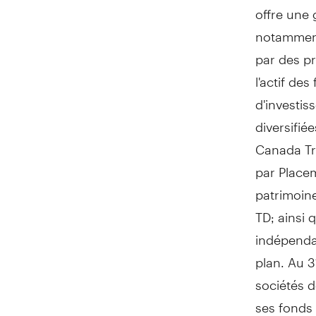
offre une
notamment
par des pr
l'actif de
d'investis
diversifié
Canada Tru
par Placem
patrimoin
TD; ainsi 
indépendan
plan. Au 
sociétés 
ses fonds 