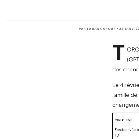
PAR TD BANK GROUP
• 28 JANV. 2
T
ORO
(GPT
des chang
Le 4 févri
famille de
changemen
Ancien nom
Fonds privé d'
TD