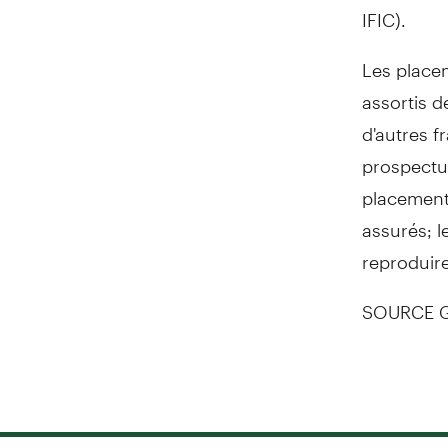
IFIC).
Les place
assortis d
d'autres fr
prospectus
placement
assurés; l
reproduire
SOURCE Ge