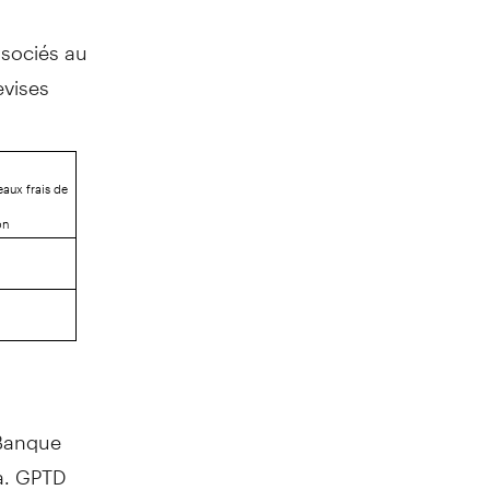
ssociés au
evises
aux frais de
on
 Banque
a
. GPTD