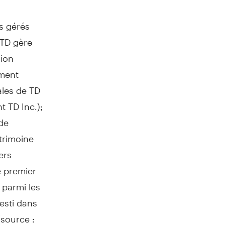
s gérés
PTD gère
lion
ement
ales de TD
t TD Inc.);
de
trimoine
ers
e premier
 parmi les
nvesti dans
(source :