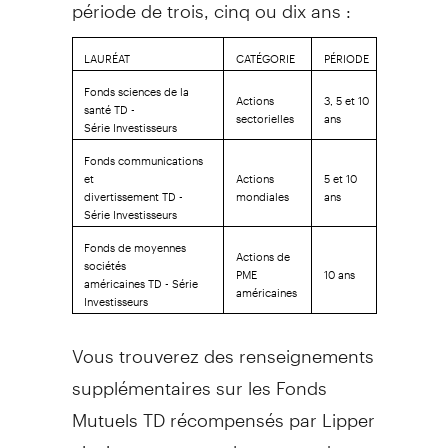
période de trois, cinq ou dix ans :
LAURÉAT
CATÉGORIE
PÉRIODE
Fonds sciences de la
Actions
3, 5 et 10
santé TD -
sectorielles
ans
Série Investisseurs
Fonds communications
et
Actions
5 et 10
divertissement TD -
mondiales
ans
Série Investisseurs
Fonds de moyennes
Actions de
sociétés
PME
10 ans
américaines TD - Série
américaines
Investisseurs
Vous trouverez des renseignements
supplémentaires sur les Fonds
Mutuels TD récompensés par Lipper
ainsi que sur toute la gamme des