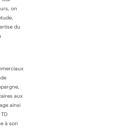
eurs, on
étude,
ertise du
n
ommerciaux
 de
épargne,
caires aux
age ainsi
. TD
ce à son