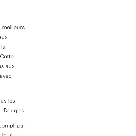
s meilleurs
eux
 la
 Cette
es aux
 avec
ous les
M. Douglas.
ccompli par
 leur