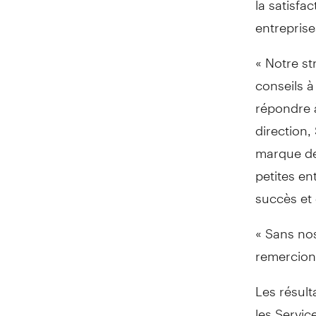
entrepris
« Notre str
conseils à
répondre à
direction,
marque de
petites en
succès et q
« Sans nos
remercions
Les résult
les Servic