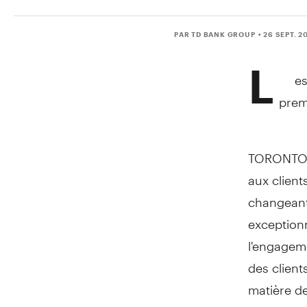
PAR TD BANK GROUP
• 26 SEPT. 2
L
es
premi
TORONTO
aux client
changeants,
exceptionn
l'engageme
des client
matière de
la satisfa