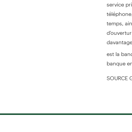
service pr
téléphone,
temps, ai
d'ouvertur
davantage,
est la ban
banque en
SOURCE G