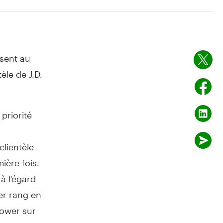
ssent au
èle de J.D.
priorité
clientèle
ière fois,
à l'égard
ier rang en
Power sur