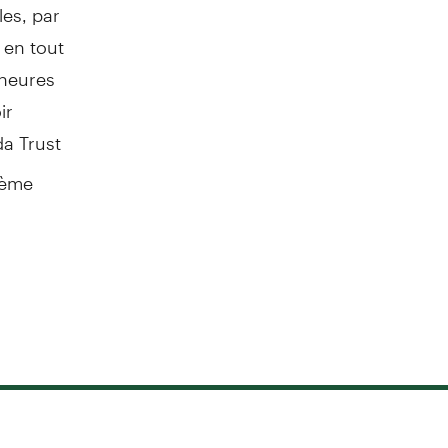
les, par
 en tout
 heures
ir
a Trust
ième