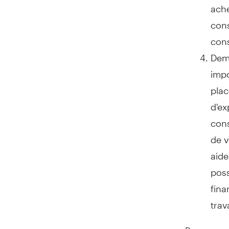
ache
cons
cons
Dema
impo
plac
d'ex
cons
de v
aide
poss
fina
trav
Pour en sa