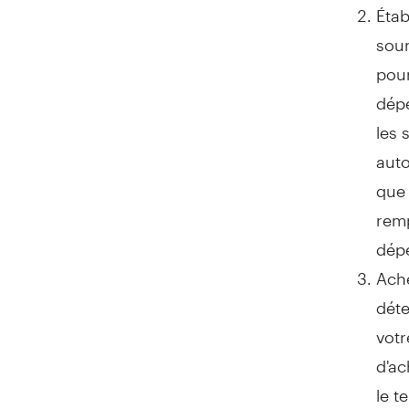
Étab
sour
pour
dépe
les 
auto
que 
remp
dépe
Ache
déte
votr
d'ac
le t