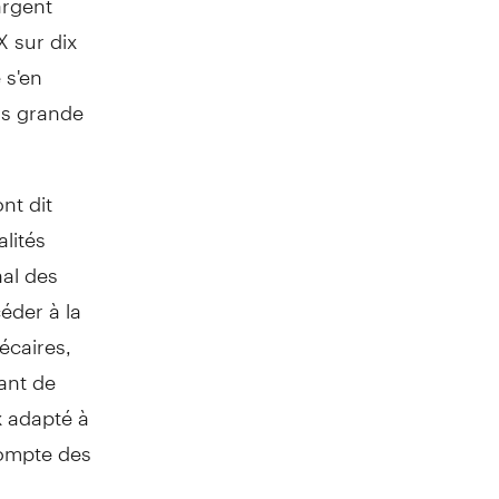
X sur dix
 s'en
us grande
nt dit
lités
nal des
céder à la
écaires,
ant de
x adapté à
compte des