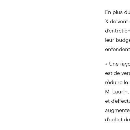
En plus du
X doivent c
d'entretie
leur budge
entendent 
« Une faço
est de ver
réduire le
M. Laurin.
et d'effe
augmenter
d'achat de