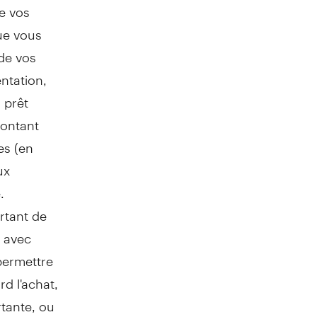
e vos
ue vous
 de vos
entation,
 prêt
montant
es (en
ux
.
rtant de
 avec
permettre
rd l'achat,
tante, ou