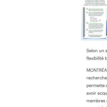
Selon un s
flexibilit
MONTRÉAL,
recherchen
permette 
avoir acqu
membres de
capacité d