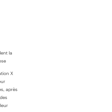
ent la
ose
tion X
eur
s, après
 des
leur
argent