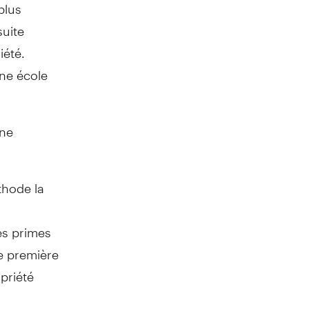
plus
suite
iété.
ne école
une
thode la
es primes
e première
priété