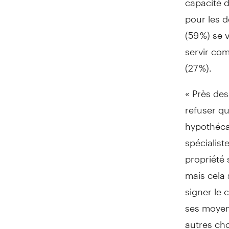
pour les d
(59 %) se 
servir com
(27 %).
« Près des
refuser qu
hypothécai
spécialist
propriété 
mais cela 
signer le 
ses moyens
autres cho