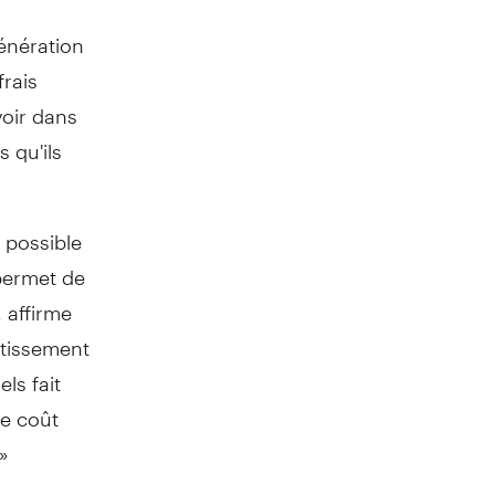
génération
frais
voir dans
 qu'ils
 possible
 permet de
 affirme
ortissement
ls fait
le coût
»