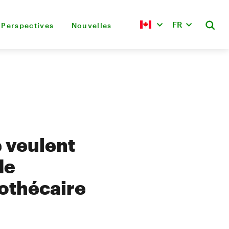
FR
Perspectives
Nouvelles
e veulent
de
othécaire