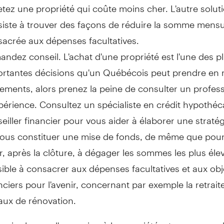
tez une propriété qui coûte moins cher. L'autre solut
iste à trouver des façons de réduire la somme mensu
acrée aux dépenses facultatives.
ndez conseil. L'achat d'une propriété est l'une des p
rtantes décisions qu'un Québécois peut prendre en 
ements, alors prenez la peine de consulter un profes
périence. Consultez un spécialiste en crédit hypothéc
eiller financier pour vous aider à élaborer une straté
ous constituer une mise de fonds, de même que pou
r, après la clôture, à dégager les sommes les plus éle
ible à consacrer aux dépenses facultatives et aux obj
nciers pour l'avenir, concernant par exemple la retrait
aux de rénovation.
voir plus sur l'accession à la propriété, et pour consu