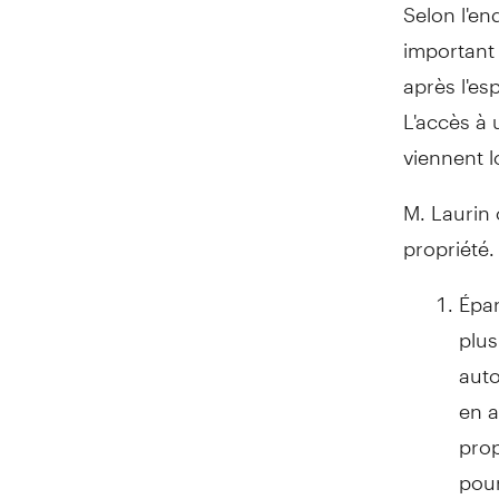
Selon l'en
important 
après l'es
L'accès à
viennent l
M. Laurin 
propriété.
Épar
plus
auto
en a
prop
pour