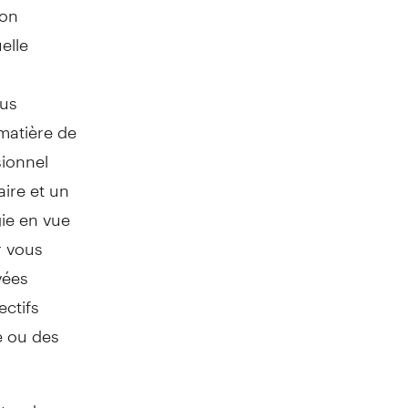
ion
elle
lus
matière de
sionnel
aire et un
gie en vue
r vous
vées
ectifs
e ou des
lter des