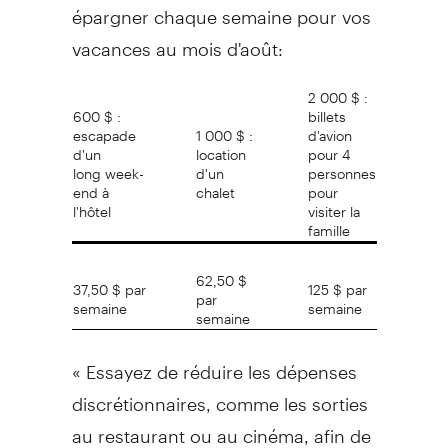
épargner chaque semaine pour vos
vacances au mois d'août:
2 000 $ :
600 $ :
billets
escapade
1 000 $ :
d'avion
d'un
location
pour 4
long week-
d'un
personnes
end à
chalet
pour
l'hôtel
visiter la
famille
62,50 $
37,50 $ par
125 $ par
par
semaine
semaine
semaine
« Essayez de réduire les dépenses
discrétionnaires, comme les sorties
au restaurant ou au cinéma, afin de