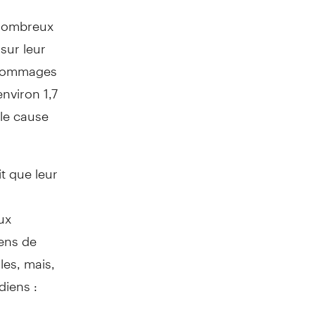
 nombreux
sur leur
 dommages
environ 1,7
ale cause
t que leur
ux
iens de
les, mais,
diens :