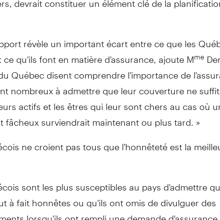
pport révèle un important écart entre ce que les Qué
 ce qu'ils font en matière d'assurance, ajoute M
Dem
me
 du Québec disent comprendre l'importance de l'assu
ont nombreux à admettre que leur couverture ne suffit
eurs actifs et les êtres qui leur sont chers au cas où u
 fâcheux surviendrait maintenant ou plus tard. »
ois ne croient pas tous que l'honnêteté est la meille
ois sont les plus susceptibles au pays d'admettre qu'i
ut à fait honnêtes ou qu'ils ont omis de divulguer des
ments lorsqu'ils ont rempli une demande d'assurance 