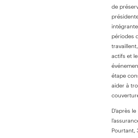
de préserv
présidente
intégrante
périodes d
travaillent
actifs et 
événement
étape cons
aider à t
couvertur
D'après le
l'assuranc
Pourtant, 
M
Demers
me