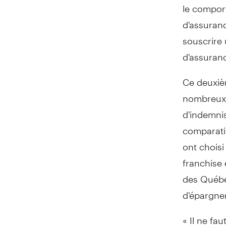
le compor
d'assuran
souscrire
d'assuran
Ce deuxiè
nombreux 
d'indemnis
comparativ
ont choisi
franchise 
des Québé
d'épargner
« Il ne fa