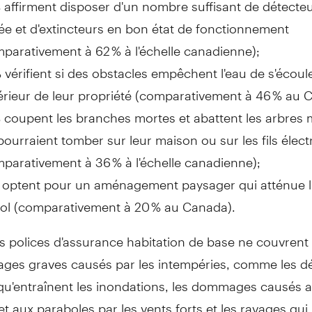
 affirment disposer d'un nombre suffisant de détecte
e et d'extincteurs en bon état de fonctionnement
parativement à 62 % à l'échelle canadienne);
 vérifient si des obstacles empêchent l'eau de s'écoul
térieur de leur propriété (comparativement à 46 % au
C
 coupent les branches mortes et abattent les arbres
pourraient tomber sur leur maison ou sur les fils élect
parativement à 36 % à l'échelle canadienne);
 optent pour un aménagement paysager qui atténue l
sol (comparativement à 20 % au
Canada
).
s polices d'assurance habitation de base ne couvrent
ges graves causés par les intempéries, comme les d
 qu'entraînent les inondations, les dommages causés 
t aux paraboles par les vents forts et les ravages qui 