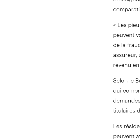
comparativ
« Les pie
peuvent v
de la frau
assureur, 
revenu en
Selon le 
qui compre
demandes 
titulaires
Les résid
peuvent av