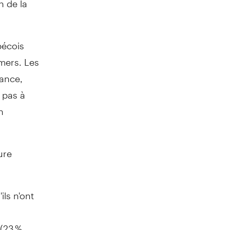
bécois
ers. Les
rance,
 pas à
n
ure
ls n'ont
(23 %