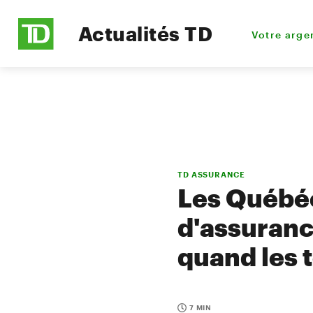
Actualités TD
Votre arge
TD ASSURANCE
Les Québéc
d'assuranc
quand les 
7 MIN