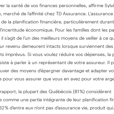
er la santé de vos finances personnelles, affirme
Sylv
, marché de l'affinité chez TD Assurance. L'assurance f
 de la planification financière, particulièrement durant
'incertitude économique. Pour les familles dont les p
, il s'agit de l'un des meilleurs moyens de veiller à ce q
leur revenu demeurent intacts lorsque surviennent des
s imprévus. Si vous voulez réduire vos dépenses, la 
iste à parler à un représentant de votre assureur. Il 
rouver des moyens d'épargner davantage et adapter vo
e pour vous assurer que vous en avez pour votre arge
 rapport, la plupart des Québécois (81 %) considèrent
e comme une partie intégrante de leur planification fi
32 % d'entre eux n'ont pas d'assurance vie, produit qui
, devrait constituer un élément clé de la planificatio