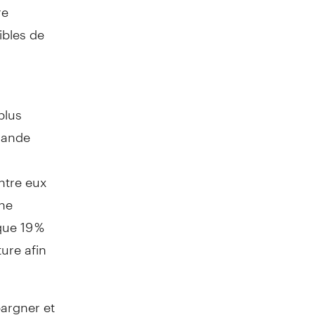
re
ibles de
plus
mande
ntre eux
une
que 19 %
ure afin
pargner et