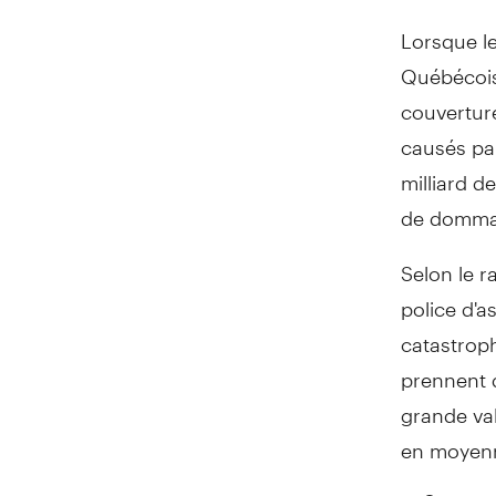
Lorsque l
Québécois 
couvertur
causés par
milliard d
de domma
Selon le r
police d'
catastrop
prennent 
grande val
en moyenn