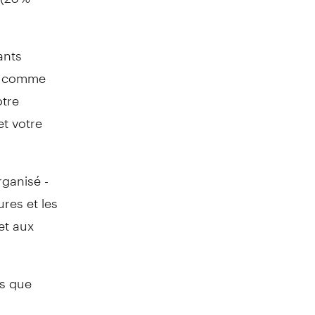
ants
és comme
otre
et votre
rganisé -
res et les
et aux
ns que