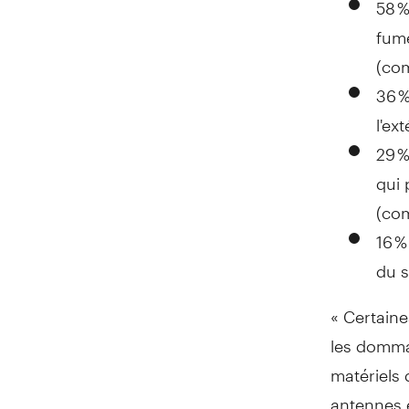
58 %
fumé
(com
36 %
l'ex
29 %
qui 
(com
16 %
du 
« Certaine
les domma
matériels
antennes e