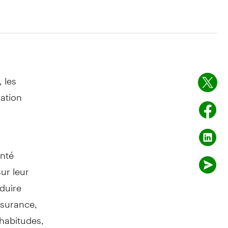
 les
ation
anté
ur leur
duire
assurance,
habitudes,