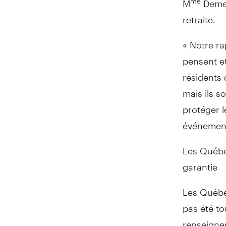
retraite.
« Notre ra
pensent et
résidents
mais ils s
protéger l
événement
Les Québéc
garantie
Les Québéc
pas été to
renseigne