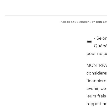
PAR TD BANK GROUP
• 27 JUIN 20
-
- Selo
Québéc
pour ne pa
MONTRÉAL,
considère
financière
avenir, d
leurs frai
rapport a