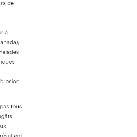
urs de
er à
anada
);
 malades
riques
'érosion
 pas tous
égâts
aux
résultent