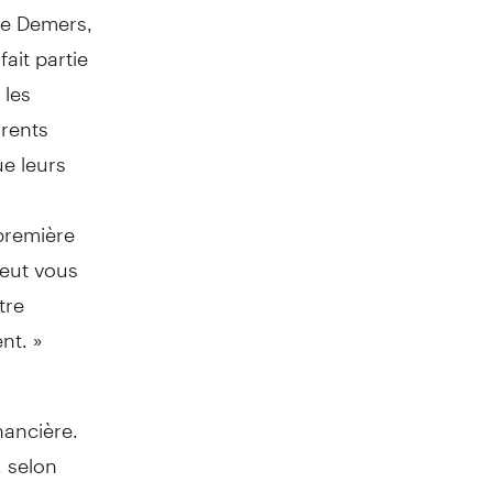
ie Demers
,
ait partie
 les
arents
ue leurs
première
peut vous
tre
nt. »
nancière.
, selon
n de la