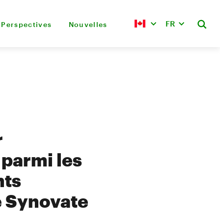
FR
Perspectives
Nouvelles
r
 parmi les
nts
e Synovate