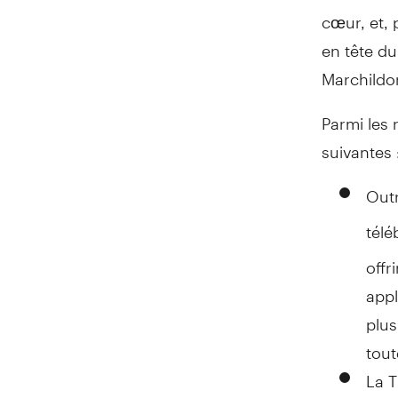
cœur, et, 
en tête du
Marchildo
Parmi les 
suivantes 
Outr
télé
offr
appl
plus
tout
La T