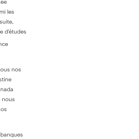
mi les
uite,
le d'études
ance
 tous nos
stine
anada
e nous
nos
s banques