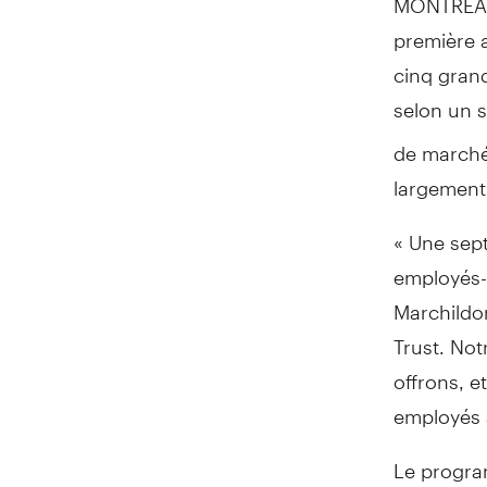
première a
cinq gran
selon un
de marché
largement 
« Une sept
employés- 
Marchildo
Trust. Not
offrons, e
employés à
Le progra