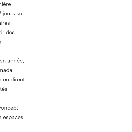
nière
7 jours sur
aires
rir des
à
 en année,
anada.
n en direct
ltés
concept
es espaces
x