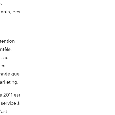
s
ants, des
tention
ntèle.
t au
les
année que
arketing.
e 2011 est
 service à
'est