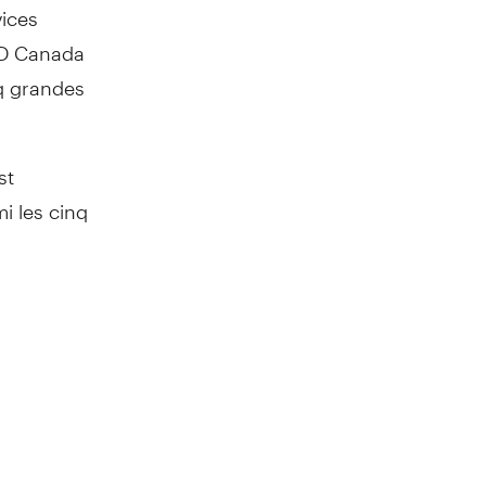
vices
TD Canada
nq grandes
st
i les cinq