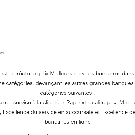
011
 est lauréate de prix Meilleurs services bancaires dans
ze catégories, devançant les autres grandes banques 
catégories suivantes :
e du service à la clientèle, Rapport qualité-prix, Ma cli
, Excellence du service en succursale et Excellence de
bancaires en ligne
 le 30 août 2011 /CNW/ - TD Canada Trust s'est clas