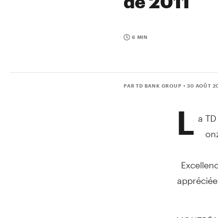
de 2011
6 MIN
PAR TD BANK GROUP
• 30 AOÛT 2
L
a TD
on
Excellenc
appréciée
MONTRÉAL,