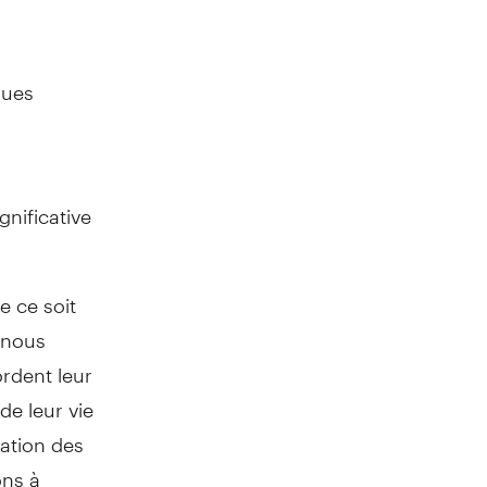
ques
gnificative
e ce soit
 nous
ordent leur
de leur vie
cation des
ons à