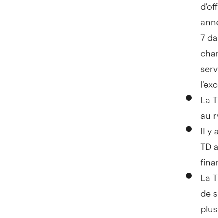
d'of
anné
7 da
char
serv
l'ex
La T
au r
Il y
TD a
fina
La 
de s
plus