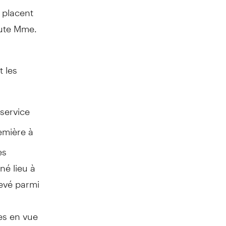
s placent
oute Mme.
t les
 service
emière à
es
né lieu à
levé parmi
es en vue