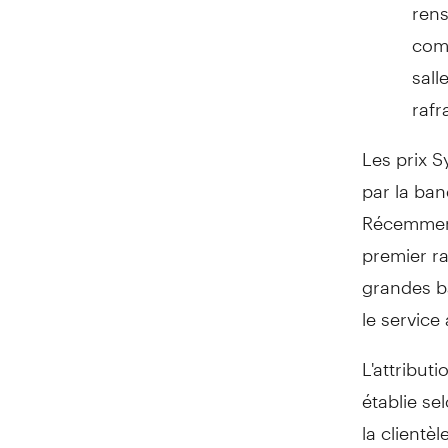
ren
comp
sall
rafr
Les prix S
par la ban
Récemment
premier ra
grandes ba
le service
L'attribut
établie se
la clientè