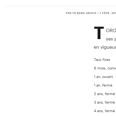
PAR TD BANK GROUP
• 7 FÉVR. 20
T
ORON
ses 
en vigueur
Taux fixes
6 mois, conve
1 an, ouvert
1 an, fermé
2 ans, fermé
3 ans, fermé
4 ans, fermé