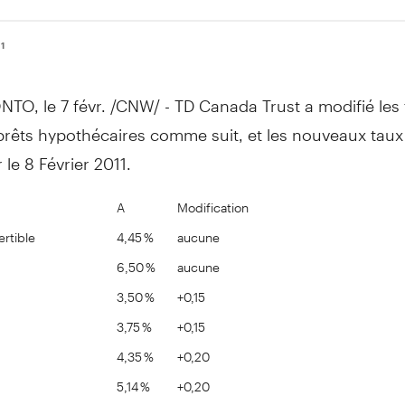
11
TO, le 7 févr. /CNW/ - TD Canada Trust a modifié les
prêts hypothécaires comme suit, et les nouveaux taux
 le 8 Février 2011.
A
Modification
rtible
4,45 %
aucune
6,50 %
aucune
3,50 %
+0,15
3,75 %
+0,15
4,35 %
+0,20
5,14 %
+0,20