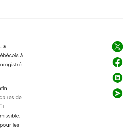
. a
uébécois à
nregistré
fin
daires de
ôt
issible.
pour les