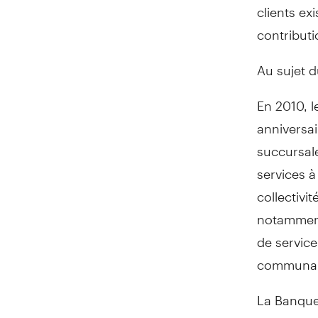
clients ex
contribut
Au sujet 
En 2010, 
anniversai
succursale
services à
collectivi
notamment
de servic
communau
La Banque 
par l'appe