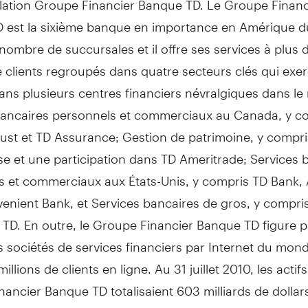
 est la sixième banque en importance en Amérique 
 nombre de succursales et il offre ses services à plus 
e clients regroupés dans quatre secteurs clés qui exer
dans plusieurs centres financiers névralgiques dans l
bancaires personnels et commerciaux au Canada, y c
ust et TD Assurance; Gestion de patrimoine, y compri
e et une participation dans TD Ameritrade; Services 
s et commerciaux aux États-Unis, y compris TD Bank, 
enient Bank, et Services bancaires de gros, y compri
 TD. En outre, le Groupe Financier Banque TD figure p
s sociétés de services financiers par Internet du mon
illions de clients en ligne. Au 31 juillet 2010, les actif
ancier Banque TD totalisaient 603 milliards de dollar
onto-Dominion est inscrite à la Bourse de Toronto et 