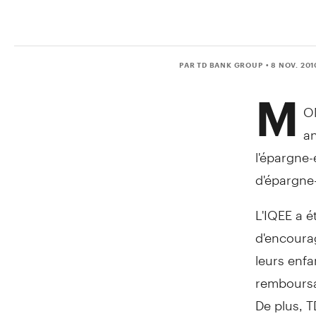
PAR TD BANK GROUP
• 8 NOV. 201
M
ON
an
l'épargne-
d'épargne
L'IQEE a 
d'encourag
leurs enfan
remboursa
De plus, 