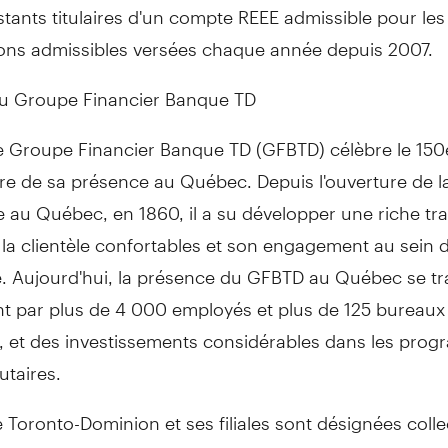
istants titulaires d'un compte REEE admissible pour les
ions admissibles versées chaque année depuis 2007.
du Groupe Financier Banque TD
le Groupe Financier Banque TD (GFBTD) célèbre le 150
re de sa présence au Québec. Depuis l'ouverture de l
 au Québec, en 1860, il a su développer une riche tra
 la clientèle confortables et son engagement au sein d
té. Aujourd'hui, la présence du GFBTD au Québec se tr
 par plus de 4 000 employés et plus de 125 bureaux 
e, et des investissements considérables dans les pro
taires.
Toronto-Dominion et ses filiales sont désignées coll
llation Groupe Financier Banque TD. Le Groupe Financ