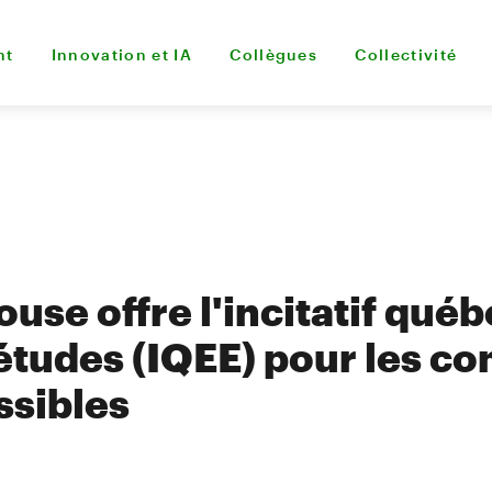
nt
Innovation et IA
Collègues
Collectivité
use offre l'incitatif québ
études (IQEE) pour les c
ssibles