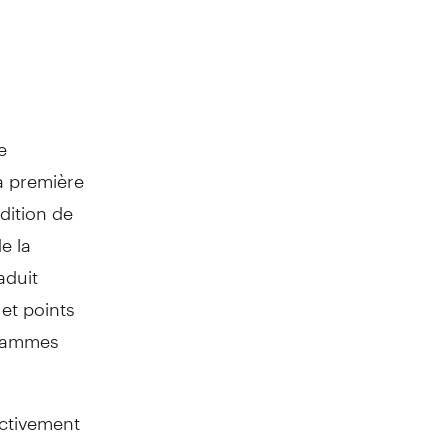
e
a première
dition de
e la
aduit
et points
grammes
ectivement
ier