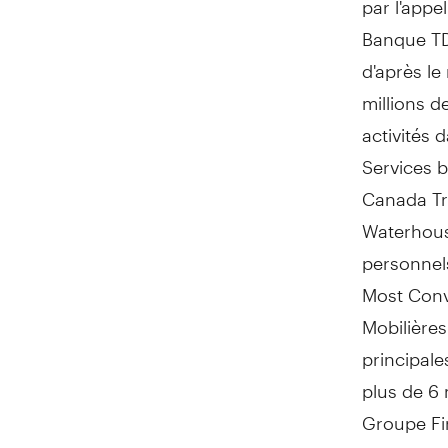
Banque TD
d'après le
millions d
activités 
Services 
Canada Tr
Waterhous
personnel
Most Conv
Mobilières
principale
plus de 6 m
Groupe Fin
Banque Tor