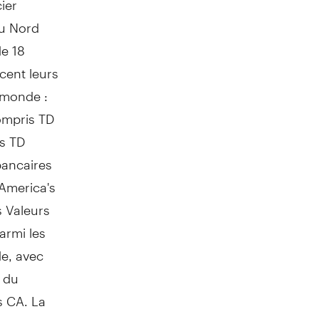
du Nord
de 18
cent leurs
e monde :
ompris TD
s TD
bancaires
America's
s Valeurs
armi les
de, avec
s du
s CA. La
à la