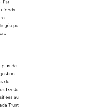
du fonds
tre
irigée par
era
 plus de
gestion
ns de
Les Fonds
sifiées au
ada Trust