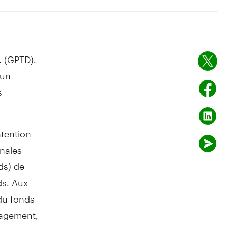
. (GPTD),
 un
s
ntention
onales
ds) de
ds. Aux
 du fonds
nagement,
. Par