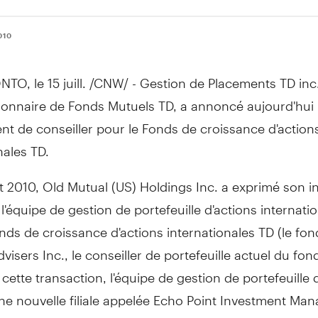
010
TO, le 15 juill. /CNW/ - Gestion de Placements TD inc
ionnaire de Fonds Mutuels TD, a annoncé aujourd'hui
t de conseiller pour le Fonds de croissance d'action
nales TD.
let 2010, Old Mutual (US) Holdings Inc. a exprimé son i
 l'équipe de gestion de portefeuille d'actions internati
nds de croissance d'actions internationales TD (le fon
visers Inc., le conseiller de portefeuille actuel du fon
cette transaction, l'équipe de gestion de portefeuille
ne nouvelle filiale appelée Echo Point Investment Ma
 Point), située à West Conshohocken, en Pennsylvanie