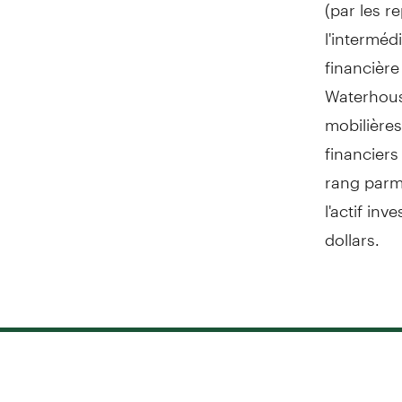
(par les r
l'interméd
financièr
Waterhous
mobilières
financiers
rang parm
l'actif in
dollars.