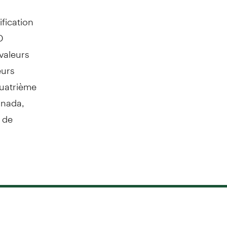
fication
D
valeurs
eurs
quatrième
anada,
s de