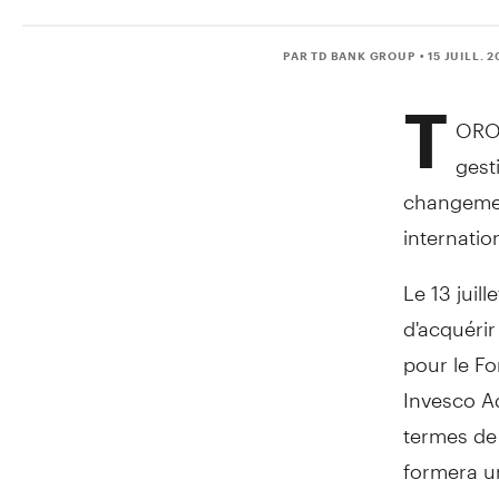
PAR TD BANK GROUP
• 15 JUILL. 2
T
ORON
gest
changemen
internatio
Le 13 juil
d'acquérir
pour le Fo
Invesco Ad
termes de 
formera u
LLC (Echo