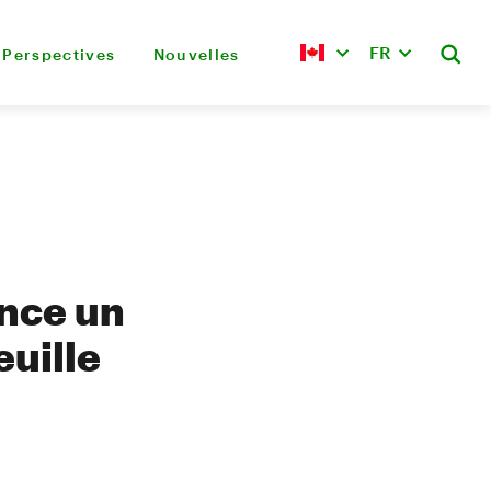
FR
Perspectives
Nouvelles
once un
euille