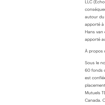
conséquent
autour du
apporté à 
Hans van 
apporté au
À propos 
Sous le n
60 fonds 
est confi
placement 
Mutuels TD
Canada. C