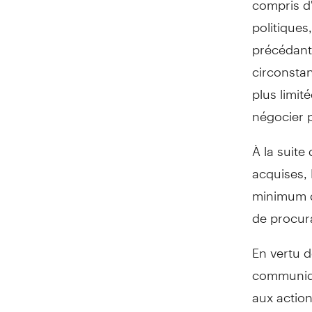
politiques
précédant 
circonstan
plus limit
négocier p
À la suite
acquises, 
minimum d'
de procura
En vertu d
communiqué
aux action