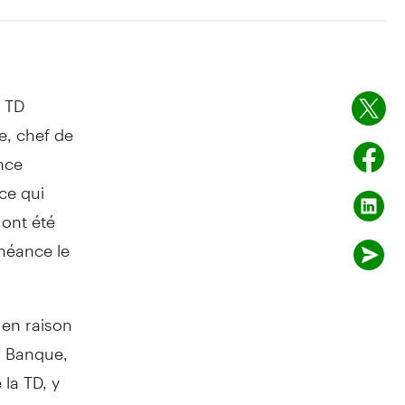
 TD
e, chef de
nce
ce qui
 ont été
héance le
 en raison
a Banque,
la TD, y
rtu de ces