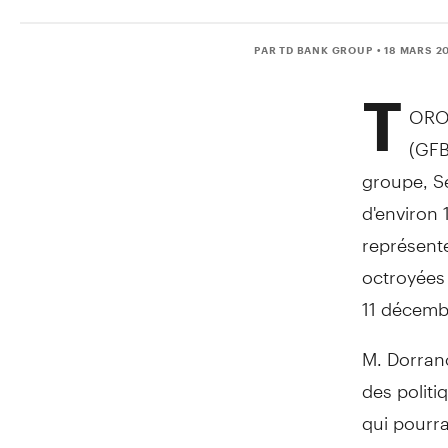
PAR TD BANK GROUP
• 18 MARS 2
T
ORON
(GFB
groupe, Se
d'environ 
représente
octroyées
11 décemb
M. Dorranc
des politi
qui pourra
compris d'