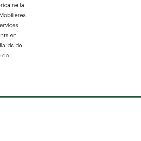
icaine la
Mobilières
services
ents en
liards de
e de