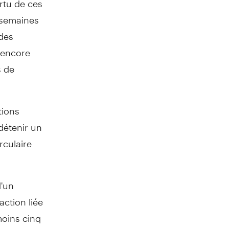
x semaines
 des
t encore
s de
tions
détenir un
rculaire
d'un
ction liée
moins cinq