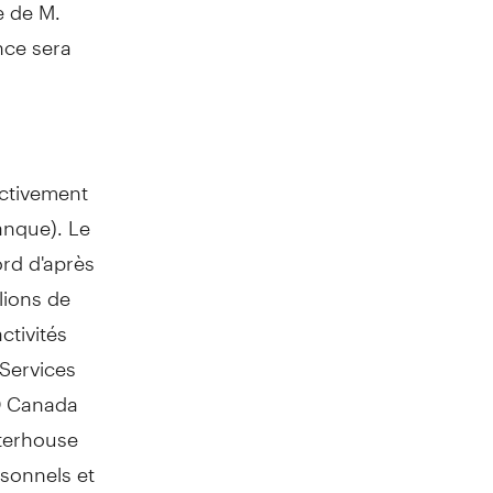
e de M.
nce sera
ectivement
anque). Le
rd d'après
lions de
ctivités
 Services
D Canada
aterhouse
rsonnels et