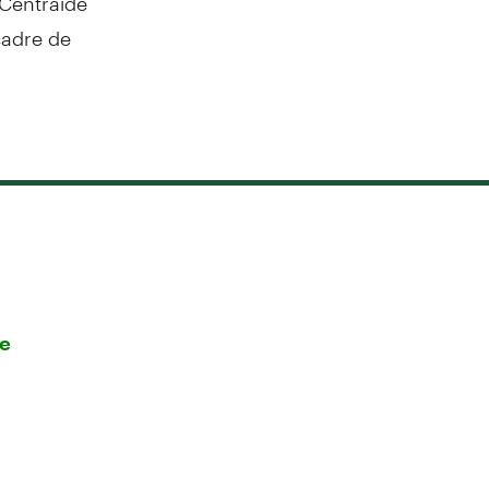
cadre de
re