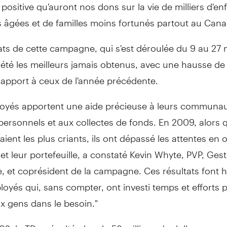
e positive qu'auront nos dons sur la vie de milliers d'en
 âgées et de familles moins fortunés partout au Cana
tats de cette campagne, qui s'est déroulée du 9 au 2
été les meilleurs jamais obtenus, avec une hausse de
rapport à ceux de l'année précédente.
oyés apportent une aide précieuse à leurs communa
ersonnels et aux collectes de fonds. En 2009, alors 
aient les plus criants, ils ont dépassé les attentes en 
et leur portefeuille, a constaté Kevin Whyte, PVP, Ges
e, et coprésident de la campagne. Ces résultats fon
oyés qui, sans compter, ont investi temps et efforts 
x gens dans le besoin."
2, la TD a récolté plus de 58 millions de dollars pour