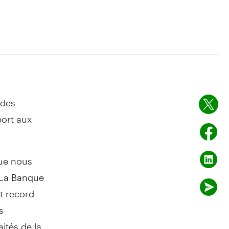
 des
port aux
que nous
 La Banque
t record
s
ités de la