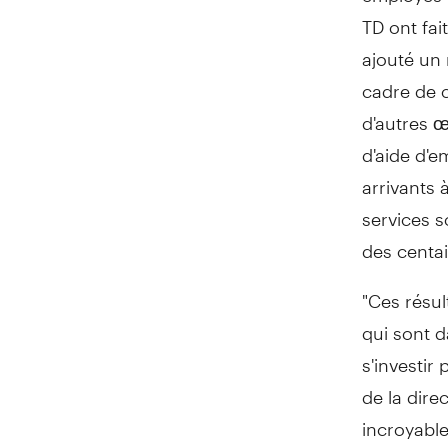
TD ont fai
ajouté un 
cadre de 
d'autres 
d'aide d'e
arrivants 
services s
des centa
"Ces résul
qui sont d
s'investir
de la dire
incroyabl