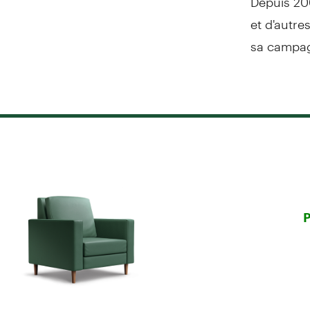
et d'autr
sa campag
P