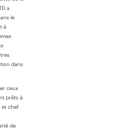
TD a
dans le
t à
ammes
ux
utres
ation dans
der ceux
nt prêts à
 et chef
erté de