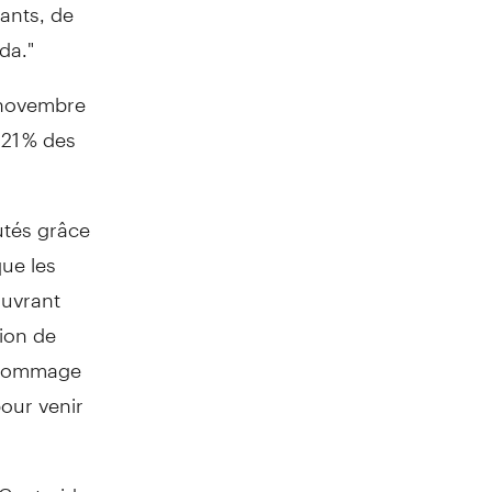
fants, de
da."
7 novembre
 21 % des
utés grâce
que les
ouvrant
tion de
t hommage
pour venir
 Centraide