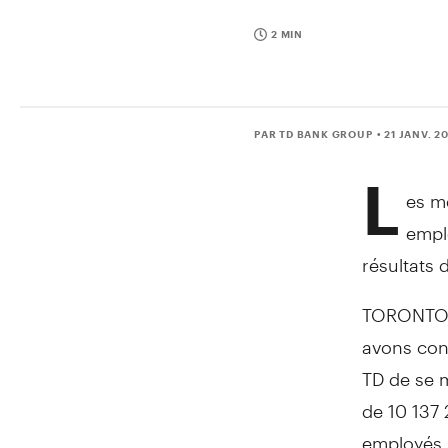
2 MIN
PAR TD BANK GROUP
• 21 JANV. 2
L
es m
empl
résultats 
TORONTO, 
avons con
TD de se 
de 10 137
employés C