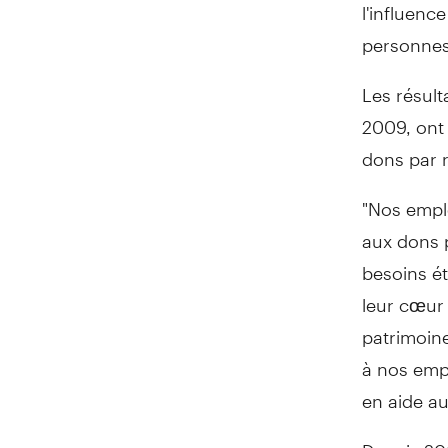
l'influenc
personnes
Les résul
2009, ont 
dons par 
"Nos empl
aux dons p
besoins ét
leur cœur 
patrimoin
à nos empl
en aide au
Depuis 200