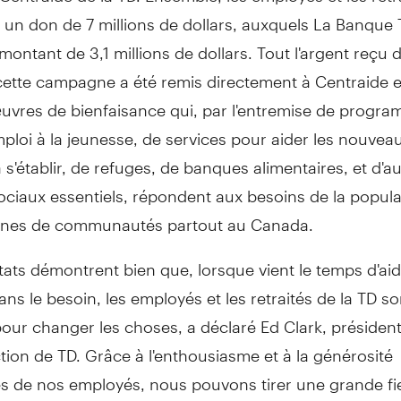
t un don de 7 millions de dollars, auxquels La Banque 
montant de 3,1 millions de dollars. Tout l'argent reçu 
cette campagne a été remis directement à Centraide e
œuvres de bienfaisance qui, par l'entremise de progr
mploi à la jeunesse, de services pour aider les nouvea
à s'établir, de refuges, de banques alimentaires, et d'a
ociaux essentiels, répondent aux besoins de la popul
ines de communautés partout au Canada.
tats démontrent bien que, lorsque vient le temps d'ai
ans le besoin, les employés et les retraités de la TD so
 pour changer les choses, a déclaré Ed Clark, président
ction de TD. Grâce à l'enthousiasme et à la générosité
es de nos employés, nous pouvons tirer une grande fi