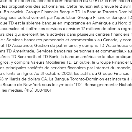
et les propositions des actionnaires. Cette réunion est prévue le 2 avri
u-Brunswick. Groupe Financier Banque TD La Banque Toronto-Domini
 désignées collectivement par l'appellation Groupe Financier Banque T
nque TD est la sixième banque en importance en Amérique du Nord d'
cursales et il offre ses services à environ 17 millions de clients reg
rs clés qui exercent leurs activités dans plusieurs centres financiers
e : Services bancaires personnels et commerciaux au Canada, y com
 et TD Assurance; Gestion de patrimoine, y compris TD Waterhouse e
ns TD Ameritrade; Services bancaires personnels et commerciaux aux
ières TD Banknorth et TD Bank, la banque américaine la plus pratique,
gros, y compris Valeurs Mobilières TD. En outre, le Groupe Financier
les principales sociétés de services financiers par Internet du monde
de clients en ligne. Au 31 octobre 2008, les actifs du Groupe Financi
563 milliards de dollars CA. La Banque Toronto-Dominion est inscrite à 
 la Bourse de New York sous le symbole "TD". Renseignements: Nichola
c les médias, (416) 308-1861