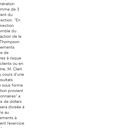
unération
 somme de 3
dent du
ection. "En
irection
semble du
action de la
M. Thompson
énements
se de
res à risque
clients ou en
ne, M. Clark
u cours d'une
sultats
n sous forme
tion provient
ionnaires" a
s de dollars
era divisée à
ns au
nements à
ent l'exercice
 du