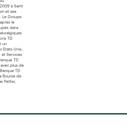
l 2009 à Saint
on et ses
D. Le Groupe
après le
roupés dans
 névralgiques
pris TD
t un
 Etats-Unis,
 et Services
 Banque TD
, avec plus de
er Banque TD
la Bourse de
s Petter,