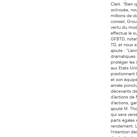
Clark. "Bien 
octroyée, no
millions de d
conseil, Gro
vertu du mod
effectue le s
GFBTD, notam
TD, et nous s
ajoute : "L'
dramatiques q
protéger les 
aux Etats-Uni
positionnant 
et son équipe
année ponctué
décevants de
d'actions de 
d'actions, ga
ajouté M. Tho
qui sera vers
parts égales 
rendement. La
l'intention d
de droits de 