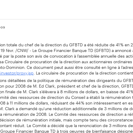
009
on totale du chef de la direction du GFBTD a été réduite de 41 % en 
19 févr. /CNW/ - Le Groupe Financier Banque TD (GFBTD) a annoncé a
ié par la poste son avis de convocation à l'assemblée annuelle des act
 sa Circulaire de procuration de la direction aux actionnaires ordinaires
to-Dominion. Ce document peut aussi être consulté en ligne à l'adre
. La circulaire de procuration de la direction contient
nvestor/proxy.jsp
ons détaillées de la politique de rémunération des dirigeants du GFB
on pour 2008 de M. Ed Clark, président et chef de la direction, GFBT
on finale de M. Clark s'élèvera à 8 millions de dollars, en baisse de 41 
mité des ressources de direction du Conseil a établi la rémunération 
08 à 11 millions de dollars, réduisant de 44 % son intéressement en e
. Clark a demandé qu'une réduction additionnelle de 3 millions de dol
a rémunération de 2008. Le Comité des ressources de direction a réit
a décision de rémunération initiale, mais compte tenu des circonstances,
ntant réduit. Le Comité a décidé que la renonciation de 3 millions de 
e Groupe Financier Banque TD à trois oeuvres de bienfaisance désigné