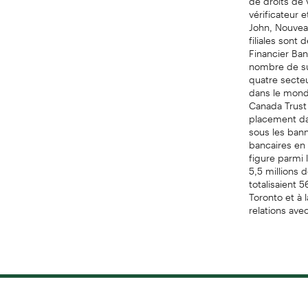
vérificateur 
John, Nouvea
filiales sont
Financier Ba
nombre de suc
quatre secteu
dans le mond
Canada Trust
placement da
sous les bann
bancaires en 
figure parmi 
5,5 millions 
totalisaient 
Toronto et à
relations ave