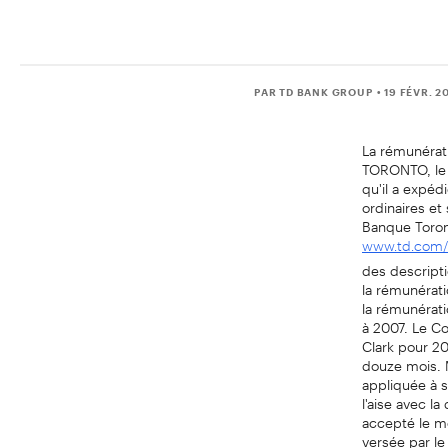
PAR TD BANK GROUP
• 19 FÉVR. 2
La rémunérati
TORONTO, le 
qu'il a expéd
ordinaires et
Banque Toron
www.td.com/i
des descripti
la rémunérati
la rémunérati
à 2007. Le Co
Clark pour 20
douze mois. M
appliquée à s
l'aise avec l
accepté le mo
versée par l