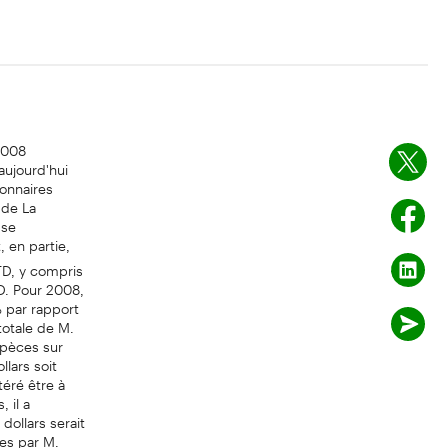
2008
ujourd'hui
ionnaires
 de La
sse
, en partie,
TD, y compris
D. Pour 2008,
% par rapport
totale de M.
spèces sur
lars soit
éré être à
 il a
dollars serait
es par M.