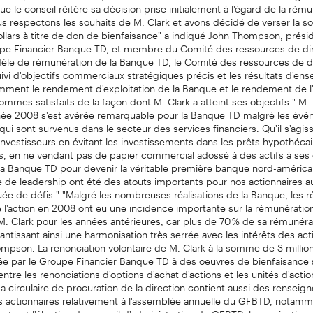
que le conseil réitère sa décision prise initialement à l'égard de la rém
us respectons les souhaits de M. Clark et avons décidé de verser la
ollars à titre de don de bienfaisance" a indiqué John Thompson, prési
upe Financier Banque TD, et membre du Comité des ressources de dir
èle de rémunération de la Banque TD, le Comité des ressources de d
uivi d'objectifs commerciaux stratégiques précis et les résultats d'en
ment le rendement d'exploitation de la Banque et le rendement de l'
ommes satisfaits de la façon dont M. Clark a atteint ses objectifs." 
année 2008 s'est avérée remarquable pour la Banque TD malgré les év
ui sont survenus dans le secteur des services financiers. Qu'il s'agis
investisseurs en évitant les investissements dans les prêts hypothécai
s, en ne vendant pas de papier commercial adossé à des actifs à ses 
la Banque TD pour devenir la véritable première banque nord-américai
 de leadership ont été des atouts importants pour nos actionnaires a
e de défis." "Malgré les nombreuses réalisations de la Banque, les ré
 l'action en 2008 ont eu une incidence importante sur la rémunératio
M. Clark pour les années antérieures, car plus de 70 % de sa rémunéra
rantissant ainsi une harmonisation très serrée avec les intérêts des act
mpson. La renonciation volontaire de M. Clark à la somme de 3 million
ée par le Groupe Financier Banque TD à des oeuvres de bienfaisance s
entre les renonciations d'options d'achat d'actions et les unités d'actio
 circulaire de procuration de la direction contient aussi des renseig
es actionnaires relativement à l'assemblée annuelle du GFBTD, notamm
vote et l'élection du conseil d'administration du GFBTD, la nomination